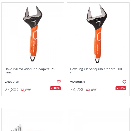
Llave inglesa vanquish e/apert. 250
Llave inglesa vanquish e/apert. 300
mm.
mm.
VANQUISH
VANQUISH
23,80€
34,78€
- 30%
- 30%
33,83€
49,43€