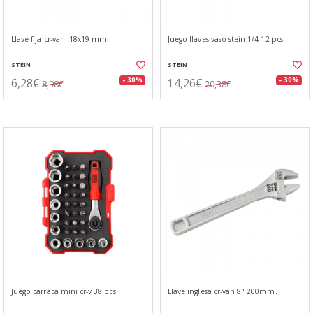
Llave fija cr-van. 18x19 mm.
Juego llaves vaso stein 1/4 12 pcs.
STEIN
STEIN
6,28€
14,26€
- 30%
- 30%
8,98€
20,38€
Juego carraca mini cr-v 38 pcs.
Llave inglesa cr-van 8" 200mm.