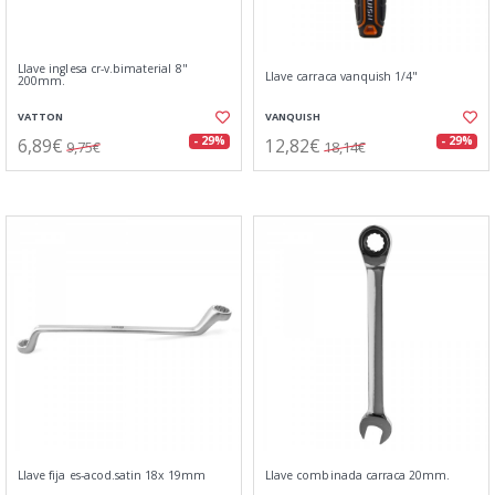
Llave inglesa cr-v.bimaterial 8"
Llave carraca vanquish 1/4"
200mm.
VATTON
VANQUISH
6,89€
12,82€
- 29%
- 29%
9,75€
18,14€
Llave fija es-acod.satin 18x 19mm
Llave combinada carraca 20mm.