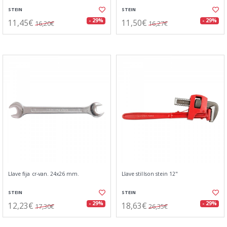
STEIN
STEIN
11,45€
11,50€
- 29%
- 29%
16,20€
16,27€
Llave fija cr-van. 24x26 mm.
Llave stillson stein 12"
STEIN
STEIN
12,23€
18,63€
- 29%
- 29%
17,30€
26,35€