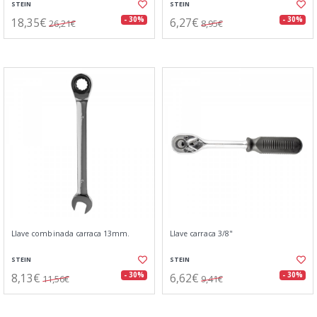
STEIN
STEIN
18,35€
6,27€
- 30%
- 30%
26,21€
8,95€
Llave combinada carraca 13mm.
Llave carraca 3/8"
STEIN
STEIN
8,13€
6,62€
- 30%
- 30%
11,56€
9,41€