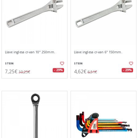
Llave inglesa cr-van 10" 250mm.
Llave inglesa cr-van 6" 150mm.
STEIN
STEIN
7,25€
4,62€
- 29%
- 29%
10,25€
6,51€