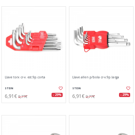
Llave torx cr-v. est.9p.corta
Llave allen p/bola cr-v.9p.larga
STEIN
STEIN
6,91€
6,91€
- 29%
- 29%
9,77€
9,77€