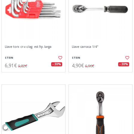
Llave torx cr-v.c/ag. est.9p.larga
Llave carraca 1/4"
STEIN
STEIN
6,91€
4,90€
- 30%
- 30%
9,82€
6,96€