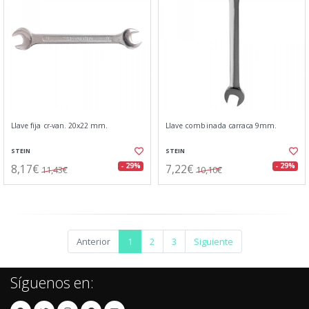
Llave fija cr-van. 20x22 mm.
Llave combinada carraca 9mm.
STEIN
STEIN
8,17€
7,22€
- 29%
- 29%
11,43€
10,10€
Anterior
1
2
3
Siguiente
Síguenos en: