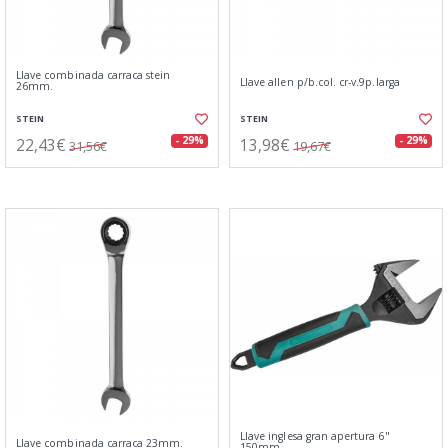
Llave combinada carraca stein
Llave allen p/b.col. cr-v.9p.larga
26mm.
STEIN
STEIN
22,43€
13,98€
- 29%
- 29%
31,56€
19,67€
Llave inglesa gran apertura 6"
Llave combinada carraca 23mm.
150mm.