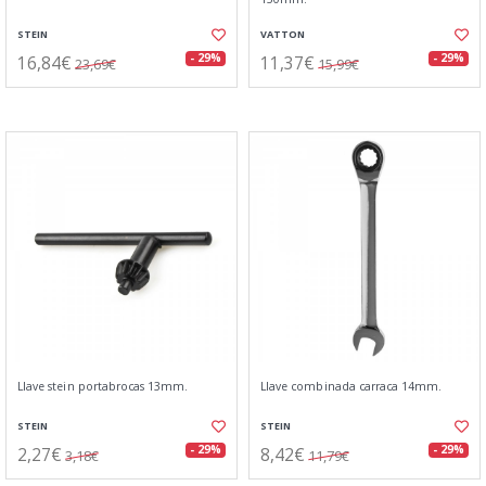
STEIN
VATTON
16,84€
11,37€
- 29%
- 29%
23,69€
15,99€
Llave stein portabrocas 13mm.
Llave combinada carraca 14mm.
STEIN
STEIN
2,27€
8,42€
- 29%
- 29%
3,18€
11,79€