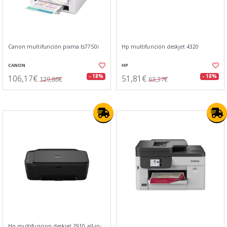
Canon multifunción pixma ts7750i
Hp multifunción deskjet 4320
CANON
HP
106,17€
51,81€
- 18%
- 18%
129,86€
63,37€
Hp multifuncion deskjet 2910 all-in-