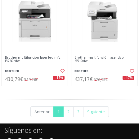
Brother multifunción laser led mfc-
Brother multifunción laser dcp-
l3760cdw
l5510dw
BROTHER
BROTHER
430,79€
437,17€
- 17%
- 17%
519,26€
526,95€
Anterior
1
2
3
Siguiente
Síguenos en: