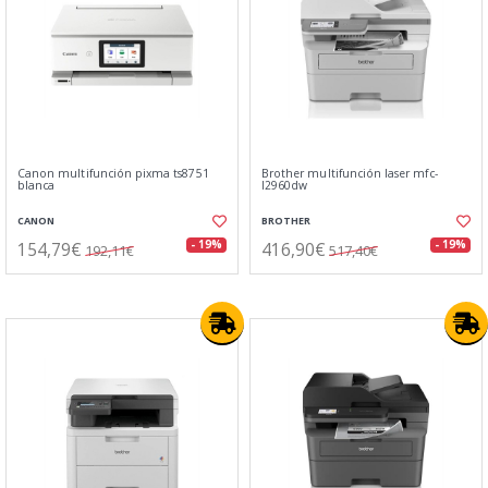
Canon multifunción pixma ts8751
Brother multifunción laser mfc-
blanca
l2960dw
CANON
BROTHER
154,79€
416,90€
- 19%
- 19%
192,11€
517,40€