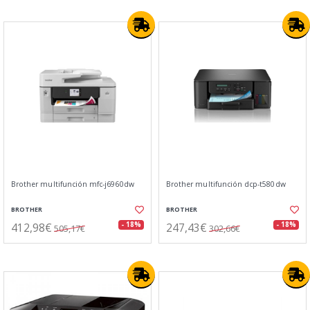
Brother multifunción mfc-j6960dw
Brother multifunción dcp-t580dw
BROTHER
BROTHER
412,98€
247,43€
- 18%
- 18%
505,17€
302,66€