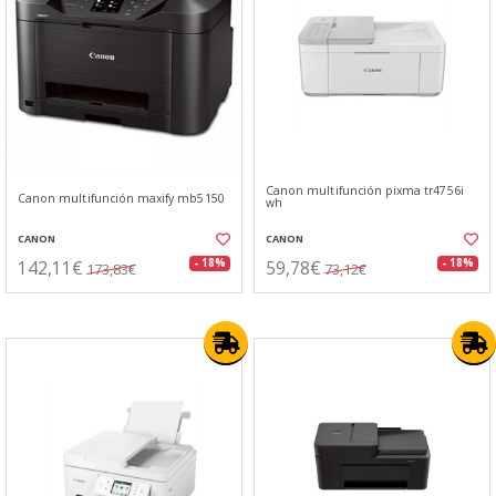
Canon multifunción pixma tr4756i
Canon multifunción maxify mb5150
wh
CANON
CANON
142,11€
59,78€
- 18%
- 18%
173,83€
73,12€