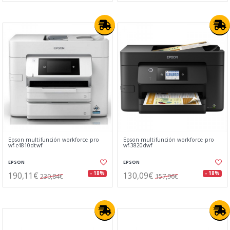
Epson multifunción workforce pro
Epson multifunción workforce pro
wf-c4810dtwf
wf-3820dwf
EPSON
EPSON
190,11€
130,09€
- 18%
- 18%
230,84€
157,96€