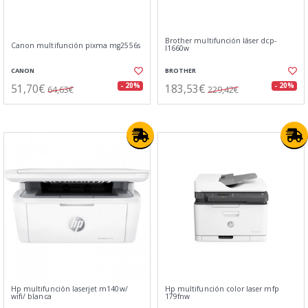
Brother multifunción láser dcp-
Canon multifunción pixma mg2556s
l1660w
CANON
BROTHER
51,70€
183,53€
- 20%
- 20%
64,63€
229,42€
Hp multifunción laserjet m140w/
Hp multifunción color laser mfp
wifi/ blanca
179fnw