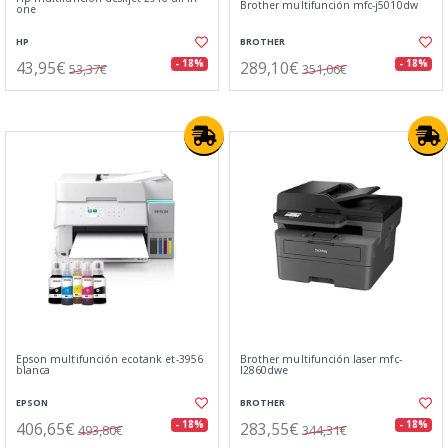
Brother multifunción mfc-j5010dw
one
HP
BROTHER
43,95€
289,10€
- 18%
- 18%
53,37€
351,06€
Epson multifunción ecotank et-3956
Brother multifunción laser mfc-
blanca
l2860dwe
EPSON
BROTHER
406,65€
283,55€
- 18%
- 18%
493,80€
344,31€