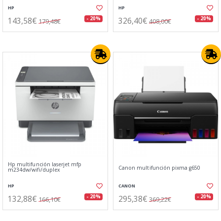
HP
HP
143,58€
326,40€
- 20%
- 20%
179,48€
408,00€
Hp multifunción laserjet mfp
Canon multifunción pixma g650
m234dw/wifi/duplex
HP
CANON
132,88€
295,38€
- 20%
- 20%
166,10€
369,22€