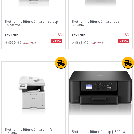
Brother multifunción laser led dcp-
Brother multifunción laser dcp-
l3520cdwe
l2660dw
BROTHER
BROTHER
348,83€
246,04€
- 19%
- 19%
432,92€
305,35€
Brother multifunción laser mfc-
Brother multifunción dcp-j1310dw
l5710dw