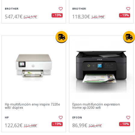
BROTHER
BROTHER
547,47€
118,30€
- 19%
- 19%
674,57€
145,76€
Hp multifunción envy inspire 7220e
Epson multifunción expression
wifi/ dúplex
home xp-3200 wifi
HP
EPSON
122,62€
86,99€
- 19%
- 18%
151,08€
106,41€