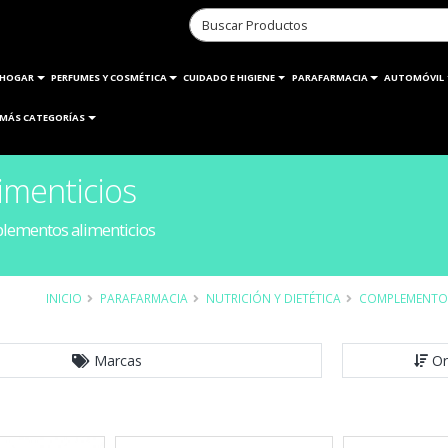
HOGAR
PERFUMES Y COSMÉTICA
CUIDADO E HIGIENE
PARAFARMACIA
AUTOMÓVIL
MÁS CATEGORÍAS
imenticios
lementos alimenticios
INICIO
PARAFARMACIA
NUTRICIÓN Y DIETÉTICA
COMPLEMENTOS
Marcas
Or