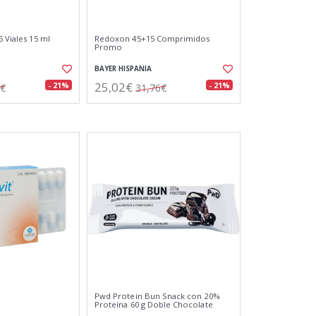
5 Viales 15 ml
Redoxon 45+15 Comprimidos
Promo
BAYER HISPANIA
25,02€
- 21%
- 21%
7€
31,76€
Pwd Protein Bun Snack con 20%
Proteína 60 g Doble Chocolate