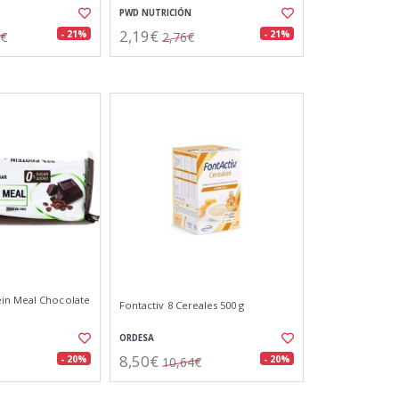
PWD NUTRICIÓN
2,19€
- 21%
- 21%
5€
2,76€
in Meal Chocolate
Fontactiv 8 Cereales 500 g
ORDESA
8,50€
- 20%
- 20%
10,64€