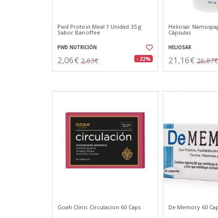
Pwd Protein Meal 1 Unidad 35 g
Heliosar Namuspa
Sabor Banoffee
Cápsulas
PWD NUTRICIÓN
HELIOSAR
2,06€
21,16€
- 22%
2,63€
26,87€
Goah Clinic Circulacion 60 Caps
De Memory 60 Cap