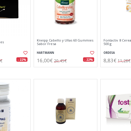
Kneipp Cabello y Uñas 60 Gummies
Fontactiv 8 Cerea
res
Sabor Fresa
500 g
HARTMANN
ORDESA
16,00€
8,83€
- 22%
- 22%
0€
20,45€
11,28€