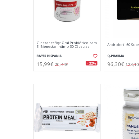
Ginecanesflor Oral Probiótico para
Androferti 60 Sob
El Bienestar Íntimo 30 Cápsulas
BAYER HISPANIA
Q-PHARMA
15,99€
96,30€
- 22%
20,44€
123,1