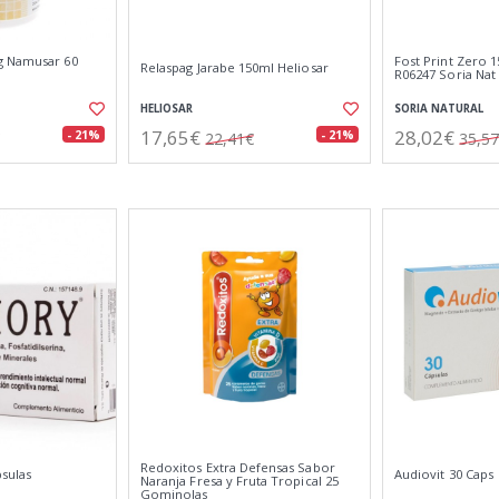
g Namusar 60
Fost Print Zero 1
Relaspag Jarabe 150ml Heliosar
R06247 Soria Nat
HELIOSAR
SORIA NATURAL
17,65€
28,02€
- 21%
- 21%
22,41€
35,5
Redoxitos Extra Defensas Sabor
sulas
Audiovit 30 Caps
Naranja Fresa y Fruta Tropical 25
Gominolas