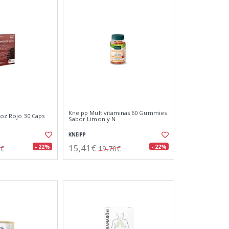
Kneipp Multivitaminas 60 Gummies
roz Rojo 30 Caps
Sabor Limon y N
KNEIPP
15,41€
- 22%
- 22%
7€
19,70€