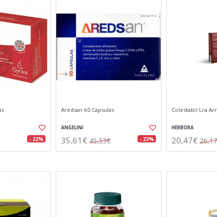
as
Aredsan 60 Capsulas
Colestabil Lra Ar
ANGELINI
HERBORA
35,61€
20,47€
- 22%
- 22%
45,53€
26,1