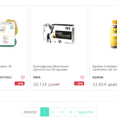
mplex 30
Quemagrasas Abdominal
Aquilea Onbalanc
Lipomorosil 30 Capsulas
Caramelos de Go
EUTICALS
CINFA
AQUILEA
30,13€
23,85€
- 20%
- 20%
37,69€
29,8
Anterior
1
2
3
4
Siguiente