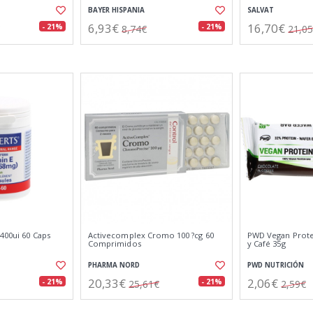
BAYER HISPANIA
SALVAT
6,93€
16,70€
- 21%
- 21%
8,74€
21,0
 400ui 60 Caps
Activecomplex Cromo 100 ?cg 60
PWD Vegan Prote
Comprimidos
y Café 35g
PHARMA NORD
PWD NUTRICIÓN
20,33€
2,06€
- 21%
- 21%
25,61€
2,59€