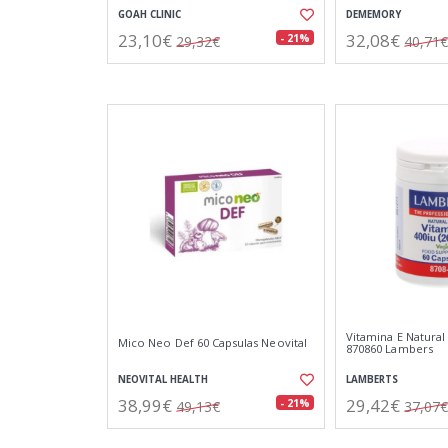
GOAH CLINIC
DEMEMORY
23,10€
32,08€
- 21%
29,32€
40,71€
Vitamina E Natural
Mico Neo Def 60 Capsulas Neovital
870860 Lambers
NEOVITAL HEALTH
LAMBERTS
38,99€
29,42€
- 21%
49,13€
37,07€