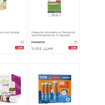
les con Galleta
Pranarôm Aromaforce Oleobiotic
Salud Respiratoria 15 Cápsulas
PRANAROM
9,68€
- 22%
- 22%
12,36€