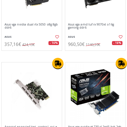
Asus vga nvidia dual rtx 5050 o8g 8gb
Asus vga amd tuf rx 9070xt o16g
ddr6
gaming ddr6
ASUS
ASUS
357,16€
960,50€
- 16%
- 16%
424,13€
1140,59€
Approx! apppcie4 tarj. control. pci-e
Asus vga nvidia gt 730 sl 2gd5 brk 2gb