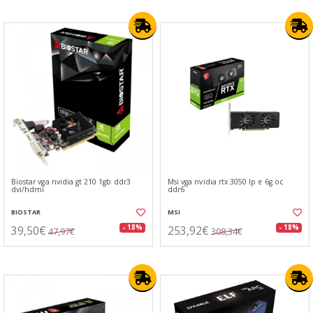
Biostar vga nvidia gt 210 1gb ddr3
Msi vga nvidia rtx 3050 lp e 6g oc
dvi/hdmi
ddr6
BIOSTAR
MSI
39,50€
253,92€
- 18%
- 18%
47,97€
308,34€