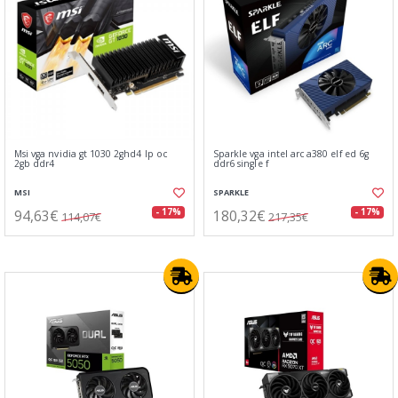
Msi vga nvidia gt 1030 2ghd4 lp oc
Sparkle vga intel arc a380 elf ed 6g
2gb ddr4
ddr6 single f
MSI
SPARKLE
94,63€
180,32€
- 17%
- 17%
114,07€
217,35€