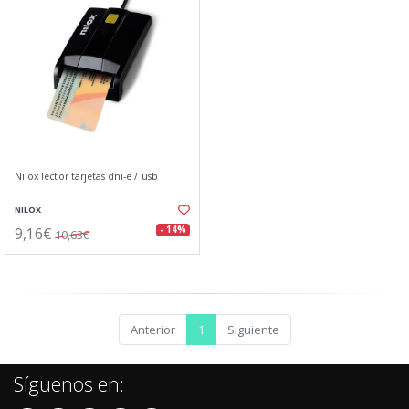
Nilox lector tarjetas dni-e / usb
NILOX
9,16€
- 14%
10,63€
Anterior
1
Siguiente
Síguenos en: