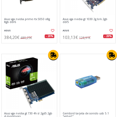
Asus vga nvidia prime rtx 5050 o8g
Asus vga nvidia gt 1030 2g brk 2gb
8gb ddr6
ddr5
ASUS
ASUS
384,20€
103,13€
- 20%
- 20%
480,25€
128,91€
Asus vga nvidia gt 730 4h sl 2gd5 2gb
Gembird tarjeta de sonido usb 5.1
4 monitores
''virtus2''