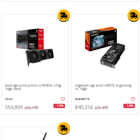
Asus vga amd prime rx 9060xt o16g
Gigabyte vga amd rx9070 xt gaming
16gb ddr6
oc 16gb
ASUS
GIGABYTE
594,80€
840,35€
- 14%
- 14%
690,39€
975,40€