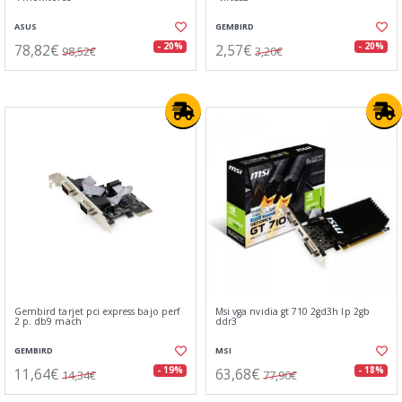
ASUS
GEMBIRD
78,82€
2,57€
- 20%
- 20%
98,52€
3,20€
Gembird tarjet pci express bajo perf
Msi vga nvidia gt 710 2gd3h lp 2gb
2 p. db9 mach
ddr3
GEMBIRD
MSI
11,64€
63,68€
- 19%
- 18%
14,34€
77,90€