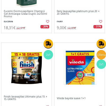
Eucerin Dermocapillaire Champú
Fairy lavavajillas platinum plus 20 +
Gel Anticaspa Grasa Duplo 2x250ml
20 GRATIS
Promo
EUCERIN
FAIRY
18,31€
9,00€
- 20%
- 31%
22,91€
13,00€
2x1
Oferta
2x1
Finish lavavajillas Ultimate plus 15 +
Vileda bayeta suave 1+1
15 GRATIS