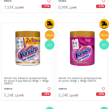
FINISH
VILEDA
7,53€
0,99€
- 31%
- 62%
10,99€
2,59€
Oferta
Oferta
2x1
2x1
Vanish Oxi Advance quitamanchas
Vanish Oxi Advance quitamanchas
en polvo Ropa Blanca 400gr + 400gr
en polvo 400gr + 400gr GRATIS
GRATIS
VANISH
VANISH
5,24€
5,24€
- 58%
- 58%
12,50€
12,50€