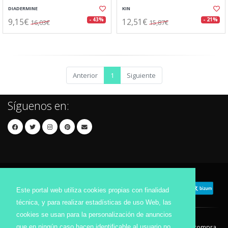
DIADERMINE
KIN
9,15€
12,51€
- 43%
- 21%
16,03€
15,87€
Anterior
1
Siguiente
Síguenos en:
Este portal web utiliza cookies propias con finalidad
técnica, y para realizar estadísticas de uso Web, las
cookies se usan para la personalización de anuncios
que en ningún caso hacen identificable al usuario no
Contacto
Aviso Legal
Condiciones de compra