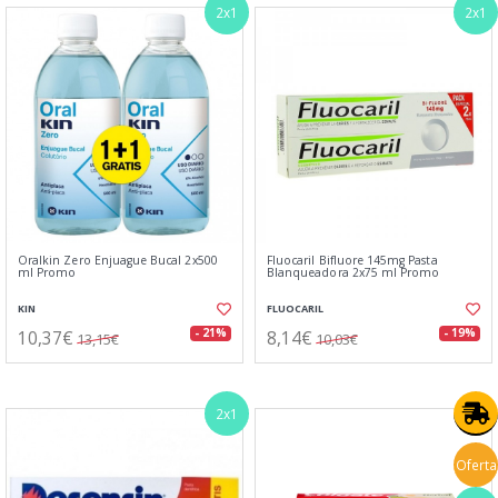
2x1
2x1
Oralkin Zero Enjuague Bucal 2x500
Fluocaril Bifluore 145mg Pasta
ml Promo
Blanqueadora 2x75 ml Promo
KIN
FLUOCARIL
10,37€
8,14€
- 21%
- 19%
13,15€
10,03€
2x1
Oferta