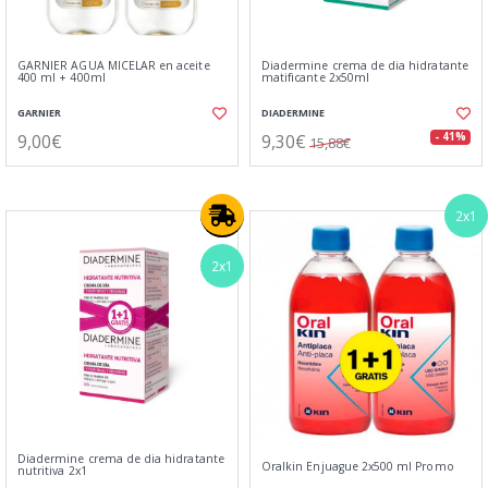
GARNIER AGUA MICELAR en aceite
Diadermine crema de dia hidratante
400 ml + 400ml
matificante 2x50ml
GARNIER
DIADERMINE
9,00€
9,30€
- 41%
15,88€
2x1
2x1
Diadermine crema de dia hidratante
Oralkin Enjuague 2x500 ml Promo
nutritiva 2x1