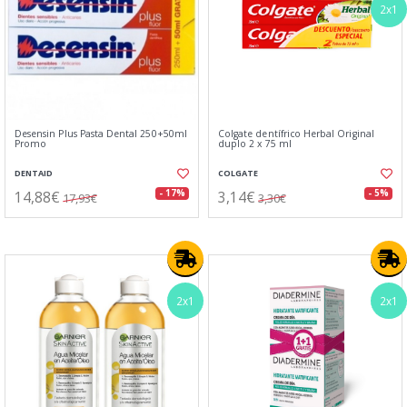
2x1
Desensin Plus Pasta Dental 250+50ml
Colgate dentífrico Herbal Original
Promo
duplo 2 x 75 ml
DENTAID
COLGATE
14,88€
3,14€
- 17%
- 5%
17,93€
3,30€
2x1
2x1