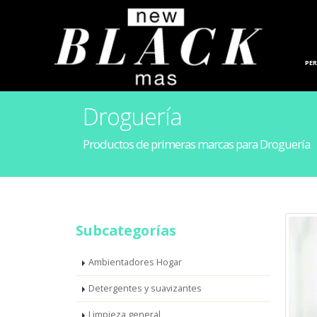
HOGAR
PE
Droguería
Productos de primeras marcas para Droguería
Subcategorías
Ambientadores Hogar
Detergentes y suavizantes
Limpieza general