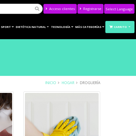
Acceso clientes
Registrarse
Powered by
Translate
 SPORT
DIETÉTICA NATURAL
TECNOLOGÍA
MÁS CATEGORÍAS
CARRITO
INICIO
HOGAR
DROGUERÍA