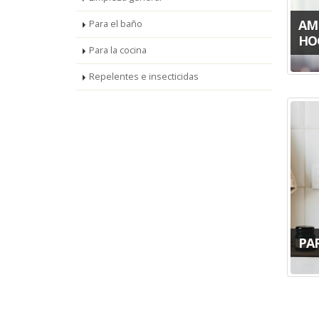
AM
Para el baño
HO
Para la cocina
Repelentes e insecticidas
PA