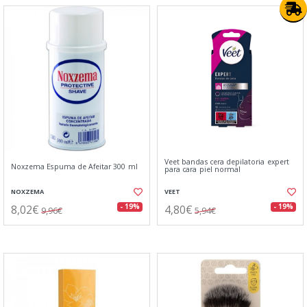
Veet bandas cera depilatoria expert
Noxzema Espuma de Afeitar 300 ml
para cara piel normal
NOXZEMA
VEET
8,02€
4,80€
- 19%
- 19%
9,96€
5,94€