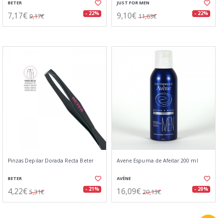
BETER
JUST FOR MEN
7,17€
9,10€
- 22%
- 22%
9,17€
11,63€
Pinzas Depilar Dorada Recta Beter
Avene Espuma de Afeitar 200 ml
BETER
AVÈNE
4,22€
16,09€
- 21%
- 20%
5,31€
20,13€