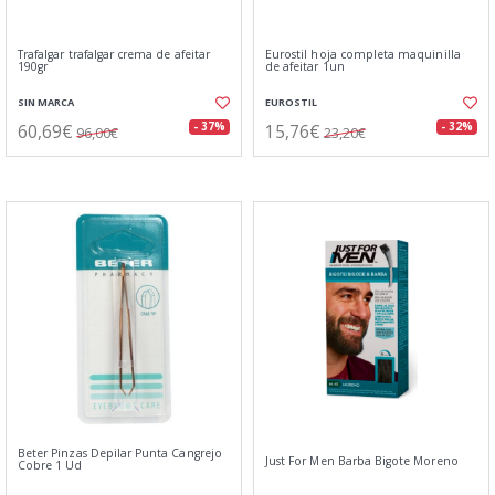
Trafalgar trafalgar crema de afeitar
Eurostil hoja completa maquinilla
190gr
de afeitar 1un
SIN MARCA
EUROSTIL
60,69€
15,76€
- 37%
- 32%
96,00€
23,20€
Beter Pinzas Depilar Punta Cangrejo
Just For Men Barba Bigote Moreno
Cobre 1 Ud