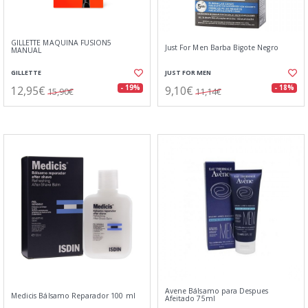
GILLETTE MAQUINA FUSION5
Just For Men Barba Bigote Negro
MANUAL
GILLETTE
JUST FOR MEN
12,95€
9,10€
- 19%
- 18%
15,90€
11,14€
Avene Bálsamo para Despues
Medicis Bálsamo Reparador 100 ml
Afeitado 75ml