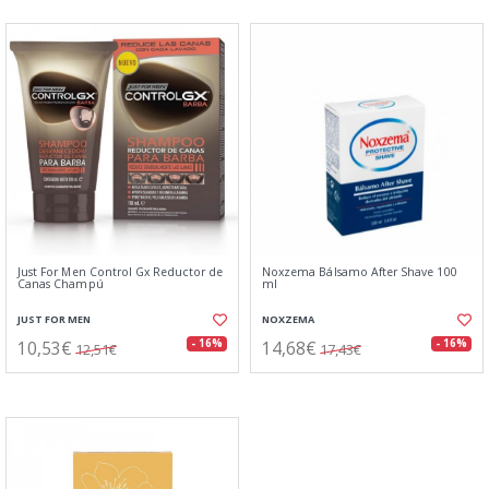
Just For Men Control Gx Reductor de
Noxzema Bálsamo After Shave 100
Canas Champú
ml
JUST FOR MEN
NOXZEMA
10,53€
14,68€
- 16%
- 16%
12,51€
17,43€