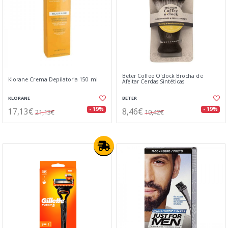
Beter Coffee O'clock Brocha de
Klorane Crema Depilatoria 150 ml
Afeitar Cerdas Sintéticas
KLORANE
BETER
17,13€
8,46€
- 19%
- 19%
21,13€
10,42€