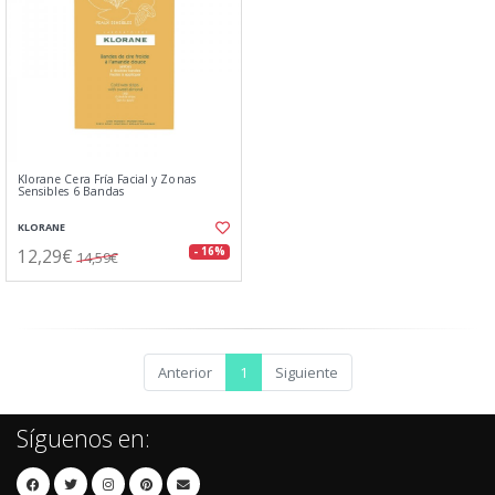
Klorane Cera Fría Facial y Zonas
Sensibles 6 Bandas
KLORANE
12,29€
- 16%
14,59€
Anterior
1
Siguiente
Síguenos en: