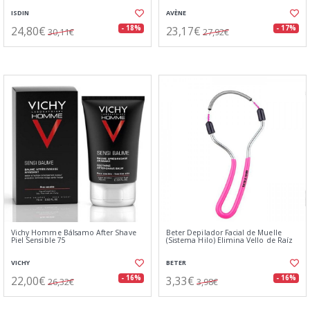
ISDIN
AVÈNE
24,80€
23,17€
- 18%
- 17%
30,11€
27,92€
Vichy Homme Bálsamo After Shave
Beter Depilador Facial de Muelle
Piel Sensible 75
(Sistema Hilo) Elimina Vello de Raíz
VICHY
BETER
22,00€
3,33€
- 16%
- 16%
26,32€
3,98€