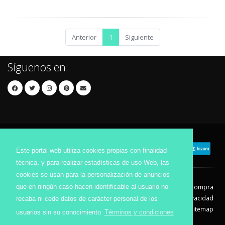
Anterior
1
Siguiente
Síguenos en:
Este portal web utiliza cookies propias con finalidad
técnica, y para realizar estadísticas de uso Web, las
cookies se usan para la personalización de anuncios
que en ningún caso hacen identificable al usuario no
Contacto
Aviso Legal
Condiciones de compra
Política de envíos
Política de devolución
Política de Privacidad
recaba ni cede datos de carácter personal de los
Política de Cookies
Sitemap
usuarios sin su conocimiento
Términos y condiciones
© 2026 - Todos los derechos reservados.