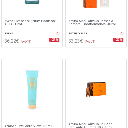
Avène Cleanance Sérum Exfoliante
Arturo Alba Formula Rapsodia
A.H.A. 30ml
Corporal Transformadora 200ml
AVÈNE
ARTURO ALBA
36,22€
33,23€
- 21%
- 20%
45,64€
41,55€
Arturo Alba Formula Solucion
Acniben Exfoliante Suave 100ml
Exfoliante Quimica 20 X 1,5ml