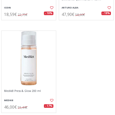
ISDIN
ARTURO ALBA
18,59€
47,90€
- 18%
- 18%
22,75€
58,60€
Medik8 Press & Glow 200 ml
MEDIK8
46,00€
- 17%
55,44€