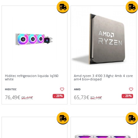
Hiditec refrigeracion liquida lq360
Amd ryzen 3 4100 3.8ghz 4mb 4 core
white
am4 box+disipad
HIDITEC
AMD
76,49€
65,73€
- 20%
- 20%
95,61€
82,16€