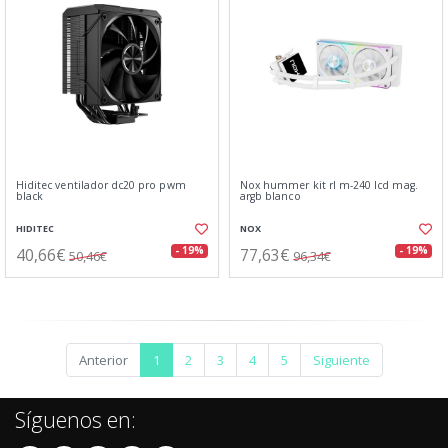
Hiditec ventilador dc20 pro pwm
Nox hummer kit rl m-240 lcd mag.
black
argb blanco
HIDITEC
NOX
40,66€
77,63€
- 19%
- 19%
50,46€
96,34€
Anterior
1
2
3
4
5
Siguiente
Síguenos en: