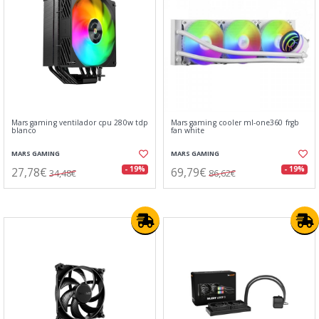
Mars gaming ventilador cpu 280w tdp
Mars gaming cooler ml-one360 frgb
blanco
fan white
MARS GAMING
MARS GAMING
27,78€
69,79€
- 19%
- 19%
34,48€
86,62€