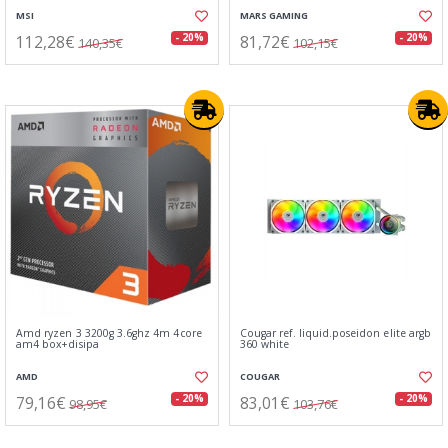
MSI
MARS GAMING
112,28€
81,72€
- 20%
- 20%
140,35€
102,15€
Amd ryzen 3 3200g 3.6ghz 4m 4core
Cougar ref. liquid.poseidon elite argb
am4 box+disipa
360 white
AMD
COUGAR
79,16€
83,01€
- 20%
- 20%
98,95€
103,76€