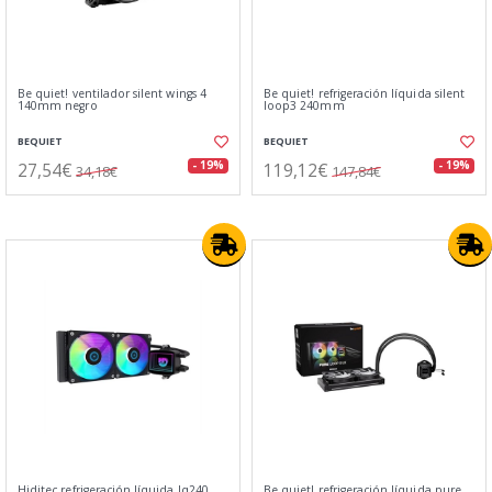
Be quiet! ventilador silent wings 4
Be quiet! refrigeración líquida silent
140mm negro
loop3 240mm
BEQUIET
BEQUIET
27,54€
119,12€
- 19%
- 19%
34,18€
147,84€
Hiditec refrigeración líquida lq240
Be quiet! refrigeración líquida pure