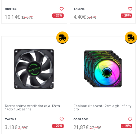
HIDITEC
TACENS
10,14€
4,40€
- 20%
- 20%
12,67€
5,47€
Tacens anima ventilador caja 12cm
Coolbox kit 4 vent.12cm argb infinity
14db fluxbearing
pro
TACENS
COOLBOX
3,13€
21,87€
- 20%
- 19%
3,89€
27,15€