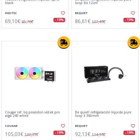
black
loop 3lx 12cm
HIDITEC
BEQUIET
69,10€
86,61€
- 19%
- 19%
85,76€
107,49€
Cougar ref. liq poseidon vistek pro
Be quiet! refrigeración líquida pure
argb 240 white
loop 3 360mm
COUGAR
BEQUIET
105,03€
92,13€
- 19%
- 19%
130,35€
114,34€