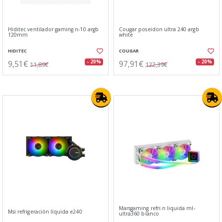
Hiditec ventilador gaming n-10 argb
Cougar poseidon ultra 240 argb
120mm
white
HIDITEC
COUGAR
9,51€
97,91€
- 20%
- 20%
11,89€
122,39€
Marsgaming refri.n liquida ml-
Msi refrigeración líquida e240
ultra360 blanco