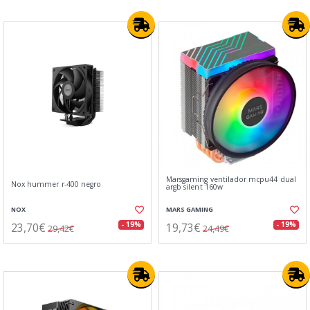
Marsgaming ventilador mcpu44 dual
Nox hummer r-400 negro
argb silent 160w
NOX
MARS GAMING
23,70€
19,73€
- 19%
- 19%
29,42€
24,49€