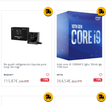
Be quiet! refrigeración líquida pure
Intel core i9 12900kf 5.2ghz 30mb lga
loop 3lx negr
1700 box
BEQUIET
INTEL
115,87€
364,54€
- 19%
- 19%
143,80€
452,41€