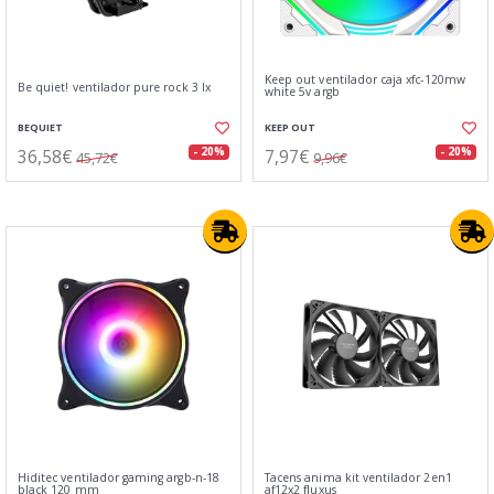
Keep out ventilador caja xfc-120mw
Be quiet! ventilador pure rock 3 lx
white 5v argb
BEQUIET
KEEP OUT
36,58€
7,97€
- 20%
- 20%
45,72€
9,96€
Hiditec ventilador gaming argb-n-18
Tacens anima kit ventilador 2en1
black 120 mm
af12x2 fluxus