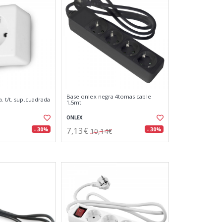
Base onlex negra 4tomas cable
. t/t. sup.cuadrada
1,5mt
ONLEX
7,13€
- 30%
- 30%
10,14€