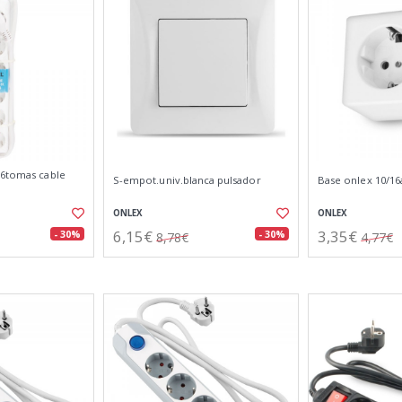
 6tomas cable
S-empot.univ.blanca pulsador
Base onlex 10/16a
ONLEX
ONLEX
6,15€
3,35€
- 30%
- 30%
8,78€
4,77€