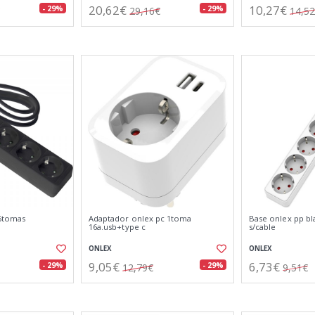
20,62€
10,27€
- 29%
- 29%
29,16€
14,5
 5tomas
Adaptador onlex pc 1toma
Base onlex pp b
16a.usb+type c
s/cable
ONLEX
ONLEX
9,05€
6,73€
- 29%
- 29%
12,79€
9,51€