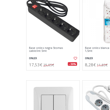
Base onlex negra 5tomas
Base onlex blanca
cable/int.5mt
1,5mt
ONLEX
ONLEX
17,53€
8,28€
- 30%
25,05€
11,83€