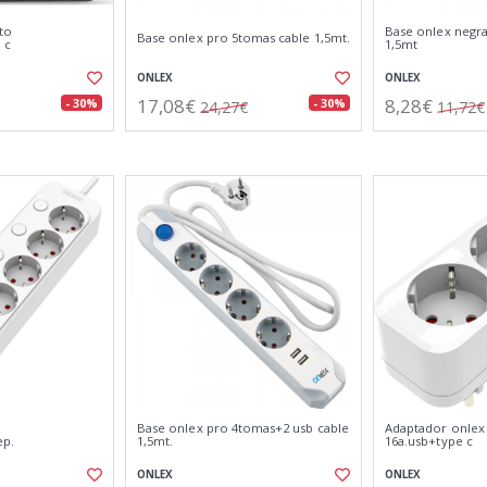
to
Base onlex negr
Base onlex pro 5tomas cable 1,5mt.
 c
1,5mt
ONLEX
ONLEX
17,08€
8,28€
- 30%
- 30%
24,27€
11,72€
Base onlex pro 4tomas+2 usb cable
Adaptador onlex
ep.
1,5mt.
16a.usb+type c
ONLEX
ONLEX