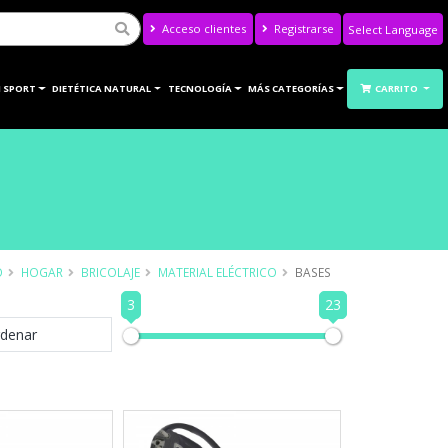
Acceso clientes
Registrarse
Powered by
Translate
 SPORT
DIETÉTICA NATURAL
TECNOLOGÍA
MÁS CATEGORÍAS
CARRITO
O
HOGAR
BRICOLAJE
MATERIAL ELÉCTRICO
BASES
3
23
denar