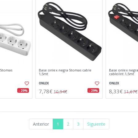
 5tomas
Base onlex negra 5tomas cable
Base onlex negr
1,5mt
cable/int.1,5mt
ONLEX
ONLEX
7,78€
8,33€
- 29%
- 29%
10,94€
11,67€
Anterior
1
2
3
Siguiente