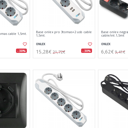
Base onlex pro 3tomas+2 usb cable
Base onlex negr
omas cable 1,5mt.
1,5mt.
cable/int.1,5mt
ONLEX
ONLEX
15,28€
6,62€
- 30%
- 30%
21,72€
9,41€