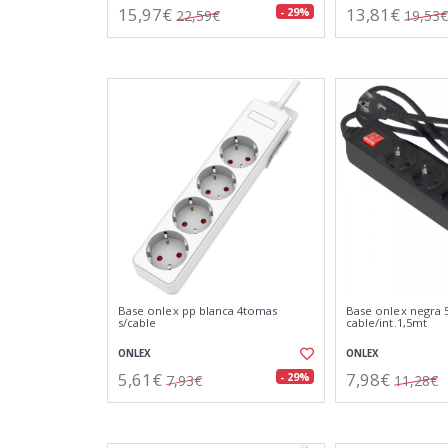
15,97€
13,81€
- 29%
22,59€
19,53€
Base onlex pp blanca 4tomas
Base onlex negra
s/cable
cable/int.1,5mt
ONLEX
ONLEX
5,61€
7,98€
- 29%
7,93€
11,28€