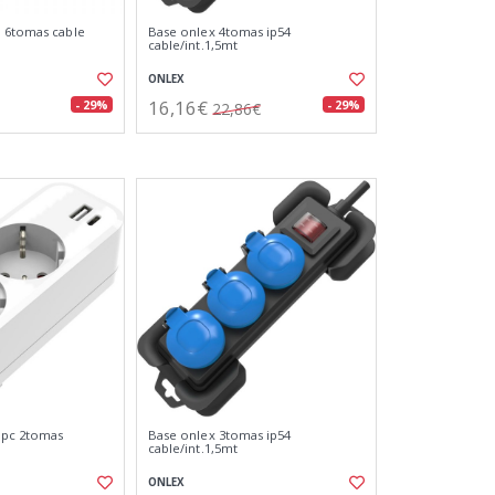
a 6tomas cable
Base onlex 4tomas ip54
cable/int.1,5mt
ONLEX
16,16€
- 29%
- 29%
22,86€
 pc 2tomas
Base onlex 3tomas ip54
cable/int.1,5mt
ONLEX