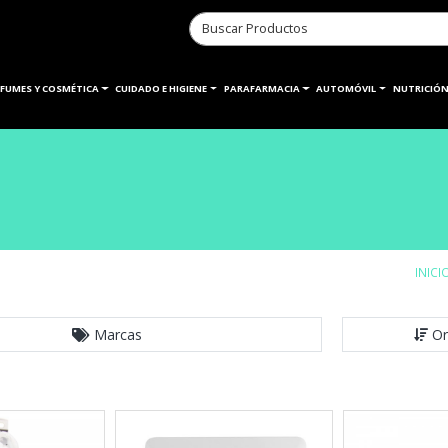
RFUMES Y COSMÉTICA
CUIDADO E HIGIENE
PARAFARMACIA
AUTOMÓVIL
NUTRICIÓN
INICI
Marcas
Or