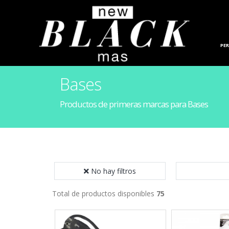
HOGAR
PE
Bases
Productos de primeras marcas para Bases
No hay filtros
Total de productos disponibles
75