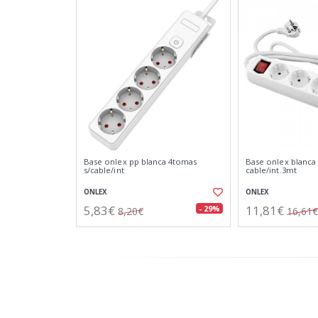
Base onlex pp blanca 4tomas
Base onlex blanca
s/cable/int
cable/int.3mt
ONLEX
ONLEX
5,83€
11,81€
- 29%
8,20€
16,61€