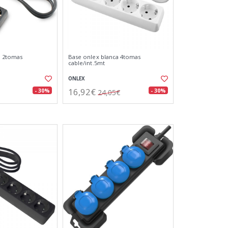
a 2tomas
Base onlex blanca 4tomas
cable/int.5mt
ONLEX
16,92€
- 30%
- 30%
24,05€