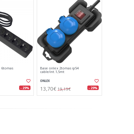
a 6tomas
Base onlex 2tomas ip54
cable/int.1,5mt
ONLEX
13,70€
- 29%
- 29%
19,19€