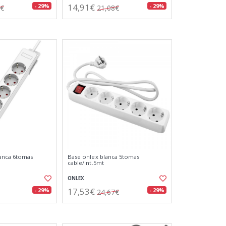
14,91€
- 29%
- 29%
2€
21,08€
lanca 6tomas
Base onlex blanca 5tomas
cable/int.5mt
ONLEX
17,53€
- 29%
- 29%
24,67€