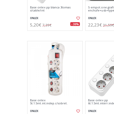
Base onlex pp blanca 3tomas
S-empot.one grafi
s/cable/int
enchufe+usb+type
ONLEX
ONLEX
5,20€
22,23€
- 30%
7,39€
31,59€
Base onlex
Base onlex pp
5t.1.5mt.int.indep.c/sobret.
6t.1.5mt.interr.ind
ONLEX
ONLEX