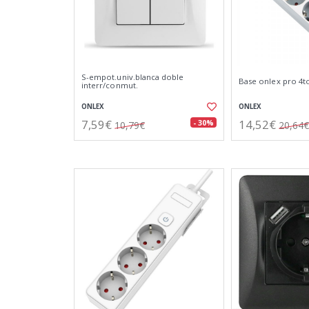
S-empot.univ.blanca doble
Base onlex pro 4t
interr/conmut.
ONLEX
ONLEX
7,59€
14,52€
- 30%
10,79€
20,64€