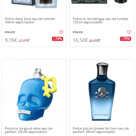
Police deep blue eau de toilette
Police to be bad guy eau de toilette
100ml vaporizador
125ml vaporizador
POLICE
POLICE
9,76€
16,50€
- 74%
- 73%
37,01€
62,02€
Police to be good vibes eau de
Police potion power for him eau de
parfum 125ml vaporizador
parfum 100ml vaporizador