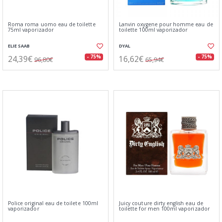
Roma roma uomo eau de toilette
Lanvin oxygene pour homme eau de
75ml vaporizador
toilette 100ml vaporizador
ELIE SAAB
DYAL
24,39€
16,62€
- 75%
- 75%
96,80€
65,94€
Police original eau de toilete 100ml
Juicy couture dirty english eau de
vaporizador
toilette for men 100ml vaporizador