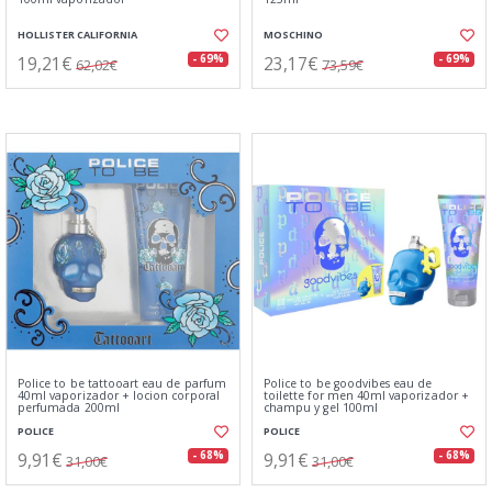
HOLLISTER CALIFORNIA
MOSCHINO
19,21€
23,17€
- 69%
- 69%
62,02€
73,59€
Police to be tattooart eau de parfum
Police to be goodvibes eau de
40ml vaporizador + locion corporal
toilette for men 40ml vaporizador +
perfumada 200ml
champu y gel 100ml
POLICE
POLICE
9,91€
9,91€
- 68%
- 68%
31,00€
31,00€