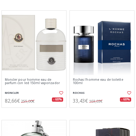
Moncler pour homme eau de
Rochas l'homme eau de toilette
parfum con led 150ml vaporizador
100ml
MONCLER
ROCHAS
82,66€
33,43€
- 68%
- 68%
255,00€
103,03€