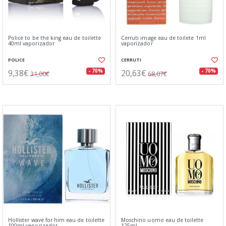
Police to be the king eau de toilette
Cerruti image eau de toilete 1ml
40ml vaporizador
vaporizador
POLICE
CERRUTI
9,38€
20,63€
- 70%
- 70%
31,00€
68,07€
Hollister wave for him eau de toilette
Moschino uomo eau de toilette
100ml vaporizador
125ml