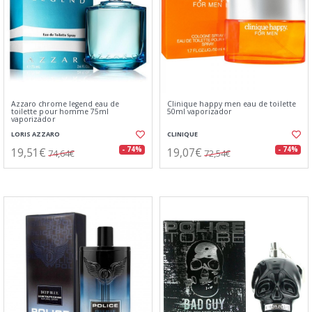
Azzaro chrome legend eau de
Clinique happy men eau de toilette
toilette pour homme 75ml
50ml vaporizador
vaporizador
LORIS AZZARO
CLINIQUE
19,51€
19,07€
- 74%
- 74%
74,64€
72,54€