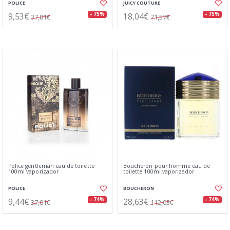
POLICE
JUICY COUTURE
9,53€
18,04€
- 75%
- 75%
37,81€
71,57€
Police gentleman eau de toilette
Boucheron pour homme eau de
100ml vaporizador
toilette 100ml vaporizador
POLICE
BOUCHERON
9,44€
28,63€
- 74%
- 74%
37,01€
112,03€