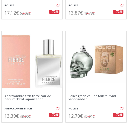
POLICE
POLICE
17,12€
13,87€
- 72%
- 72%
62,02€
49,78€
Abercrombie fitch fierce eau de
Police green eau de toilete 75ml
parfum 30ml vaporizador
vaporizador
ABERCROMBIE FITCH
POLICE
13,39€
12,70€
- 72%
- 72%
48,00€
45,01€