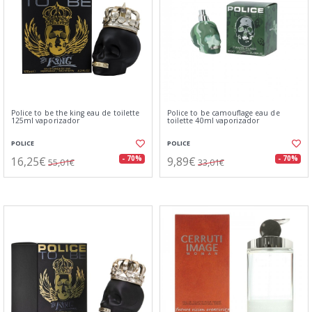
Police to be the king eau de toilette
Police to be camouflage eau de
125ml vaporizador
toilette 40ml vaporizador
POLICE
POLICE
16,25€
9,89€
- 70%
- 70%
55,01€
33,01€