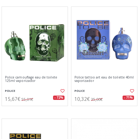
Police camouflage eau de toilete
Police tattoo art eau de toilette 40ml
125ml vaporizador
vaporizador
POLICE
POLICE
15,67€
10,32€
- 72%
- 71%
55,01€
35,00€