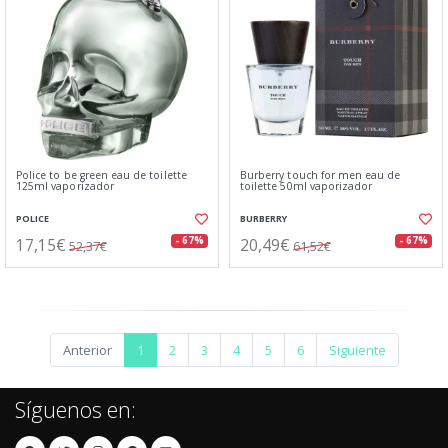
Police to be green eau de toilette
Burberry touch for men eau de
125ml vaporizador
toilette 50ml vaporizador
POLICE
BURBERRY
17,15€
20,49€
- 67%
- 67%
52,37€
61,52€
Anterior
1
2
3
4
5
6
Siguiente
Síguenos en: