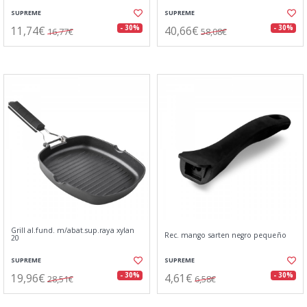
SUPREME
SUPREME
11,74€
40,66€
- 30%
- 30%
16,77€
58,08€
Grill al.fund. m/abat.sup.raya xylan
Rec. mango sarten negro pequeño
20
SUPREME
SUPREME
19,96€
4,61€
- 30%
- 30%
28,51€
6,58€