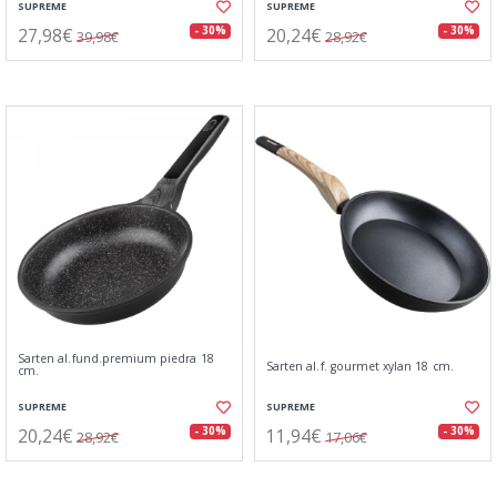
SUPREME
SUPREME
27,98€
20,24€
- 30%
- 30%
39,98€
28,92€
Sarten al.fund.premium piedra 18
Sarten al.f. gourmet xylan 18 cm.
cm.
SUPREME
SUPREME
20,24€
11,94€
- 30%
- 30%
28,92€
17,06€