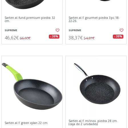
Sarten al.fund.premium piedra 32
Sarten al.f. gourmet piedra 3pc.18-
cm.
22-26
SUPREME
SUPREME
46,62€
38,37€
- 30%
- 30%
66,60€
54,81€
Sarten al.f. m/inox. piedra 28 cm.
Sarten al.f. green xylan 22 cm.
(caja de 2 unidades)