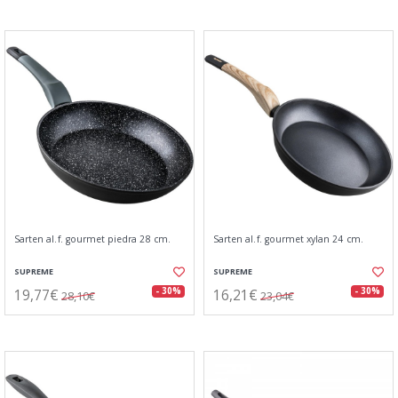
Sarten al.f. gourmet piedra 28 cm.
Sarten al.f. gourmet xylan 24 cm.
SUPREME
SUPREME
19,77€
16,21€
- 30%
- 30%
28,10€
23,04€