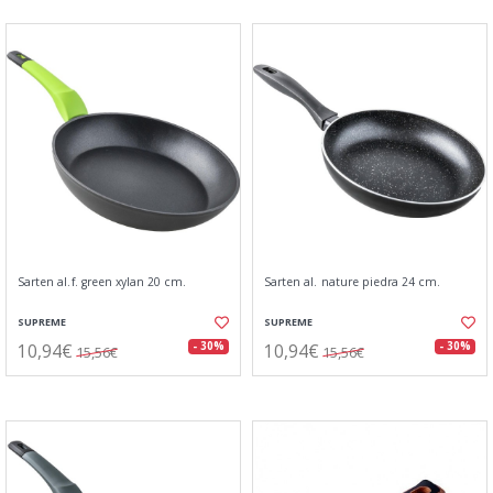
Sarten al.f. green xylan 20 cm.
Sarten al. nature piedra 24 cm.
SUPREME
SUPREME
10,94€
10,94€
- 30%
- 30%
15,56€
15,56€