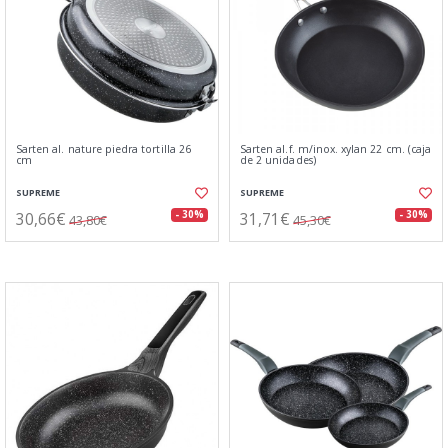
Sarten al. nature piedra tortilla 26
Sarten al.f. m/inox. xylan 22 cm. (caja
cm
de 2 unidades)
SUPREME
SUPREME
30,66€
31,71€
- 30%
- 30%
43,80€
45,30€