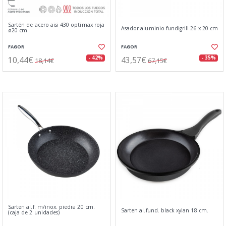
Sartén de acero aisi 430 optimax roja
Asador aluminio fundigrill 26 x 20 cm
ø20 cm
FAGOR
FAGOR
10,44€
43,57€
- 42%
- 35%
18,14€
67,15€
Sarten al.f. m/inox. piedra 20 cm.
Sarten al.fund. black xylan 18 cm.
(caja de 2 unidades)