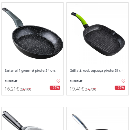
Sarten al.f. gourmet piedra 24 cm.
Grill al.f. ecol. sup.raya piedra 28 cm
SUPREME
SUPREME
16,21€
19,41€
- 30%
- 30%
23,16€
27,73€