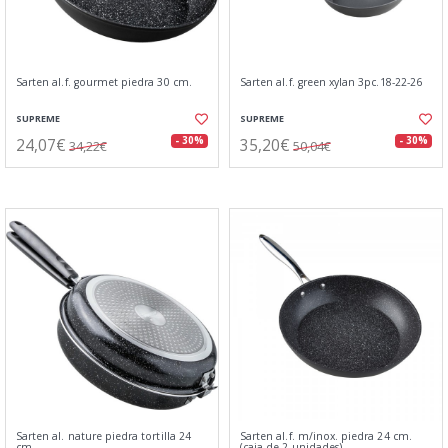
Sarten al.f. gourmet piedra 30 cm.
Sarten al.f. green xylan 3pc.18-22-26
SUPREME
SUPREME
24,07€
35,20€
- 30%
- 30%
34,22€
50,04€
Sarten al. nature piedra tortilla 24
Sarten al.f. m/inox. piedra 24 cm.
cm
(caja de 2 unidades)