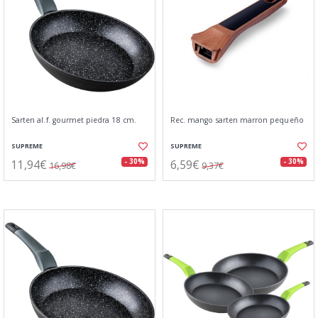
Sarten al.f. gourmet piedra 18 cm.
Rec. mango sarten marron pequeño
SUPREME
SUPREME
11,94€
6,59€
- 30%
- 30%
16,98€
9,37€