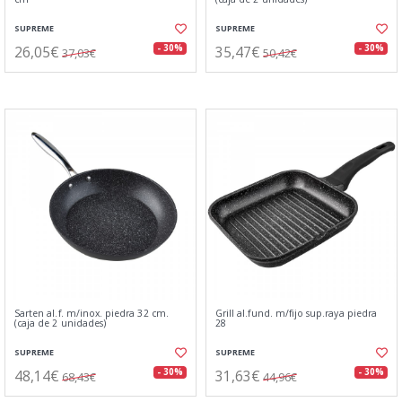
SUPREME
SUPREME
26,05€
35,47€
- 30%
- 30%
37,03€
50,42€
Sarten al.f. m/inox. piedra 32 cm.
Grill al.fund. m/fijo sup.raya piedra
(caja de 2 unidades)
28
SUPREME
SUPREME
48,14€
31,63€
- 30%
- 30%
68,43€
44,96€