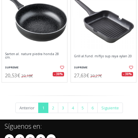
Sarten al. nature piedra honda 28
Grill al.fund. m/fijo sup.raya xylan 20
cm.
SUPREME
SUPREME
20,53€
27,63€
- 30%
- 30%
29,18€
39,27€
Anterior
1
2
3
4
5
6
Siguiente
Síguenos en: