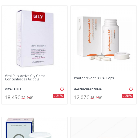
Vital Plus Active Gly Gotas
Photoprevent B3 60 Caps
Concentradas Ácido g
VITAL PLUS
GALENICUM DERMA
18,45€
12,07€
- 21%
- 20%
23,24€
15,10€