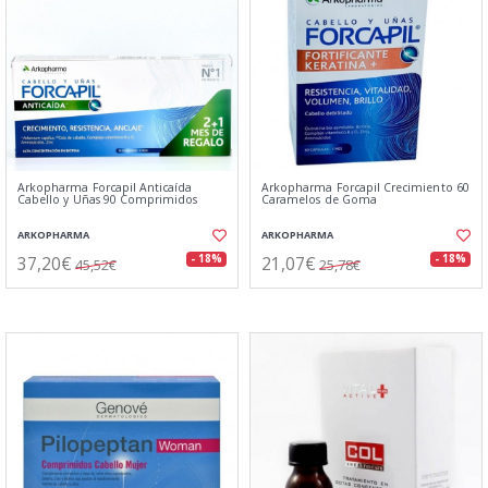
Arkopharma Forcapil Anticaída
Arkopharma Forcapil Crecimiento 60
Cabello y Uñas 90 Comprimidos
Caramelos de Goma
ARKOPHARMA
ARKOPHARMA
37,20€
21,07€
- 18%
- 18%
45,52€
25,78€