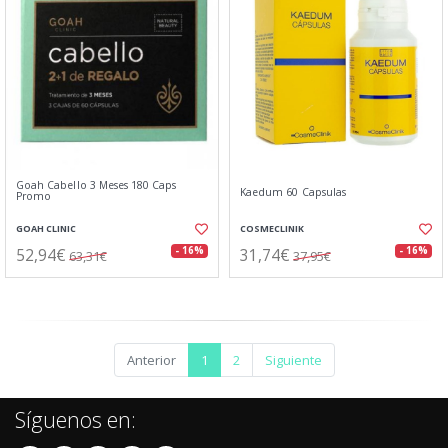
Goah Cabello 3 Meses 180 Caps
Kaedum 60 Capsulas
Promo
GOAH CLINIC
COSMECLINIK
52,94€
31,74€
- 16%
- 16%
63,31€
37,95€
Anterior
1
2
Siguiente
Síguenos en: