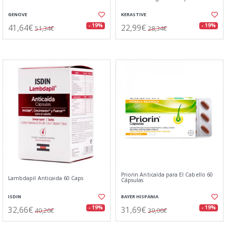
GENOVE
KERASTIVE
41,64€
22,99€
- 19%
- 19%
51,34€
28,34€
Priorin Anticaída para El Cabello 60
Lambdapil Anticaida 60 Caps
Cápsulas
ISDIN
BAYER HISPANIA
32,66€
31,69€
- 19%
- 19%
40,26€
39,06€