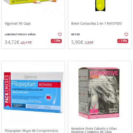
Vigornail 90 Caps
Beter Cortauñas 2 en 1 Ref 07003
LABORATORIOS VIÑAS
BETER
34,72€
5,90€
- 19%
- 19%
43,11€
7,32€
Kerastive Forte Cabello y Uñas
Pilopeptan Mujer 60 Comprimidos
Keratina Colágeno 60 Caps