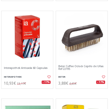
Beter Coffee Oclock Cepillo de Uñas
Interapothek Anticada 60 Capsulas
Ref 22195
INTERAPOTHEK
BETER
10,93€
3,88€
- 17%
- 17%
13,17€
4,65€