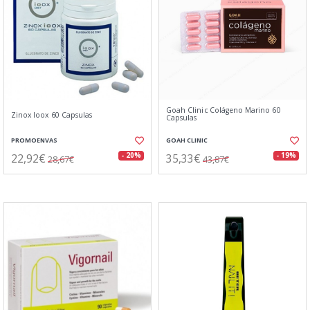
Goah Clinic Colágeno Marino 60
Zinox Ioox 60 Capsulas
Capsulas
PROMOENVAS
GOAH CLINIC
22,92€
35,33€
- 20%
- 19%
28,67€
43,87€