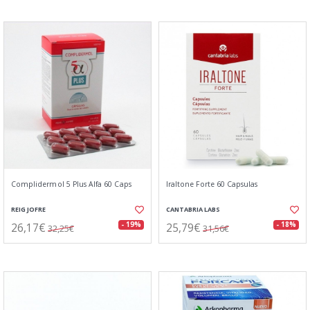
Complidermol 5 Plus Alfa 60 Caps
Iraltone Forte 60 Capsulas
REIG JOFRE
CANTABRIA LABS
26,17€
25,79€
- 19%
- 18%
32,25€
31,56€