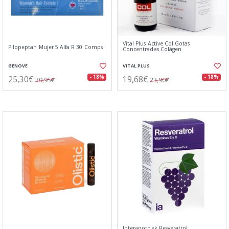
Vital Plus Active Col Gotas
Pilopeptan Mujer 5 Alfa R 30 Comps
Concentradas Colágen
GENOVE
VITAL PLUS
25,30€
19,68€
- 18%
- 18%
30,95€
23,90€
Interapothek Resveratrol