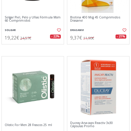
Solgar Piel, Pelo y Uñas Fórmula Msm
Biotina 400 Mcg 45 Comprimidos
60 Comprimidos
Drasanvi
SOLGAR
DRASANVI
19,22€
9,37€
- 22%
- 21%
24,57€
11,90€
Ducray Anacaps Reactiv 3x30
Olistic For Men 28 Frascos 25 ml
Cápsulas Promo