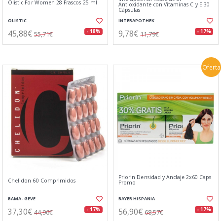
Olistic For Women 28 Frascos 25 ml
Antioxidante con Vitaminas C y E 30
Cápsulas
OLISTIC
INTERAPOTHEK
45,88€
9,78€
- 18%
- 17%
55,71€
11,79€
Oferta
Priorin Densidad y Anclaje 2x60 Caps
Chelidon 60 Comprimidos
Promo
BAMA- GEVE
BAYER HISPANIA
37,30€
56,90€
- 17%
- 17%
44,96€
68,57€