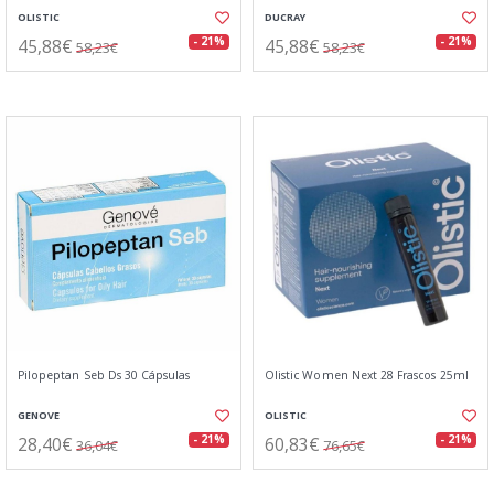
OLISTIC
DUCRAY
45,88€
45,88€
- 21%
- 21%
58,23€
58,23€
Pilopeptan Seb Ds 30 Cápsulas
Olistic Women Next 28 Frascos 25ml
GENOVE
OLISTIC
28,40€
60,83€
- 21%
- 21%
36,04€
76,65€