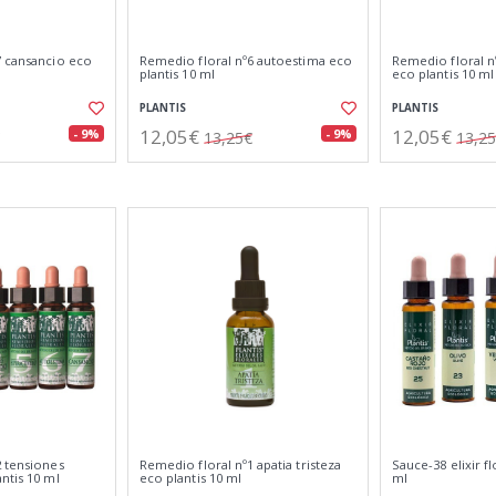
7 cansancio eco
Remedio floral nº6 autoestima eco
Remedio floral n
plantis 10 ml
eco plantis 10 ml
PLANTIS
PLANTIS
12,05€
12,05€
- 9%
- 9%
13,25€
13,2
2 tensiones
Remedio floral nº1 apatia tristeza
Sauce-38 elixir fl
ntis 10 ml
eco plantis 10 ml
ml