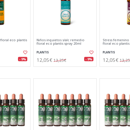
loral eco plantis
Niños inquietos s/alc remedio
Stress femenino 
floral eco plantis spray 20ml
floral eco planti
PLANTIS
PLANTIS
12,05€
12,05€
- 9%
- 9%
13,25€
13,2