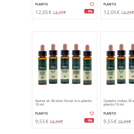
PLANTIS
PLANTIS
12,05€
12,05€
- 9%
13,25€
13,25€
Avena sil-36 elixir floral eco plantis
Castaño indias-35 e
10 ml
plantis 10 ml
PLANTIS
PLANTIS
9,55€
9,55€
- 9%
10,50€
10,50€