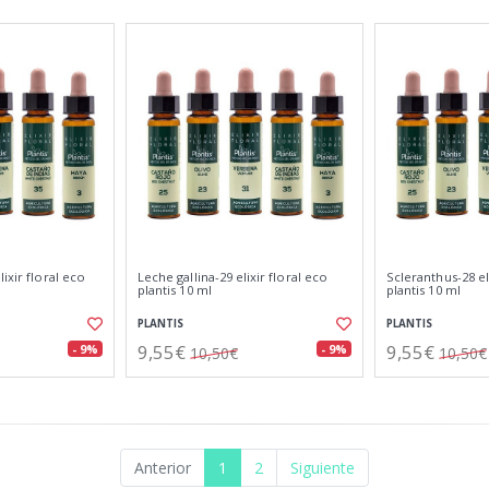
ixir floral eco
Leche gallina-29 elixir floral eco
Scleranthus-28 el
plantis 10 ml
plantis 10 ml
PLANTIS
PLANTIS
9,55€
9,55€
- 9%
- 9%
10,50€
10,50€
Anterior
1
2
Siguiente