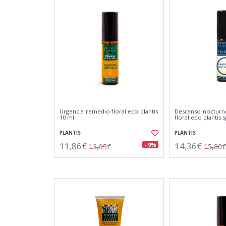
Urgencia remedio floral eco plantis
Descanso nocturn
10 ml
floral eco plantis 
PLANTIS
PLANTIS
11,86€
14,36€
- 9%
13,05€
15,80€