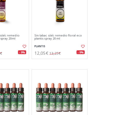
s/alc remedio
Sin tabac s/alc remedio floral eco
s spray 20ml
plantis spray 20 ml
PLANTIS
12,05€
- 9%
- 9%
5€
13,25€