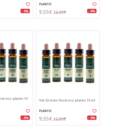
PLANTIS
9,55€
- 9%
- 9%
10,50€
oral eco plantis 10
Vid-32 elixir floral eco plantis 10 ml
PLANTIS
9,55€
- 9%
- 9%
10,50€