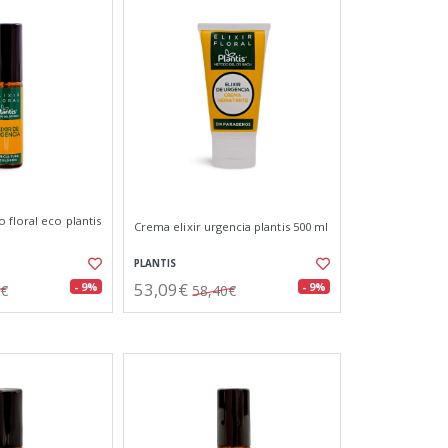
 floral eco plantis
Crema elixir urgencia plantis 500 ml
PLANTIS
53,09€
- 9%
- 9%
5€
58,40€