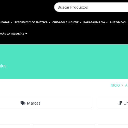
HOGAR
PERFUMES Y COSMÉTICA
CUIDADO E HIGIENE
PARAFARMACIA
AUTOMÓVIL
MÁS CATEGORÍAS
ales
INICIO
A
Marcas
Or