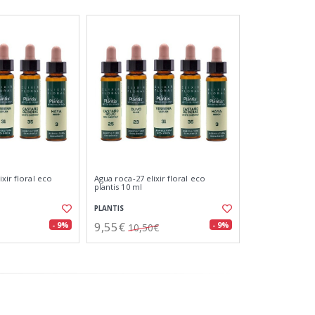
ixir floral eco
Agua roca-27 elixir floral eco
plantis 10 ml
PLANTIS
9,55€
- 9%
- 9%
10,50€