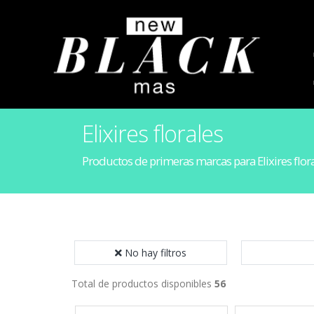
Elixires florales
Productos de primeras marcas para Elixires flor
No hay filtros
Total de productos disponibles
56