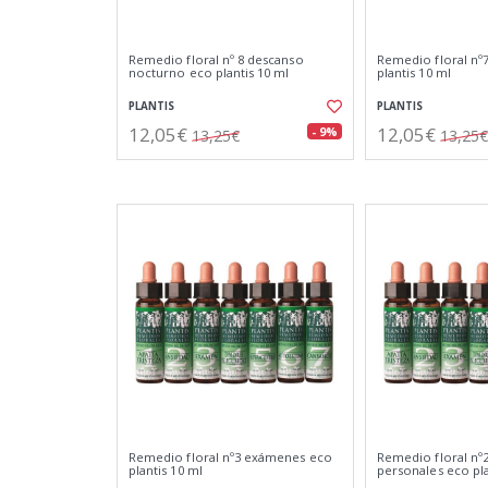
Remedio floral nº 8 descanso
Remedio floral nº
nocturno eco plantis 10 ml
plantis 10 ml
PLANTIS
PLANTIS
12,05€
12,05€
- 9%
13,25€
13,25€
Remedio floral nº3 exámenes eco
Remedio floral nº
plantis 10 ml
personales eco pla