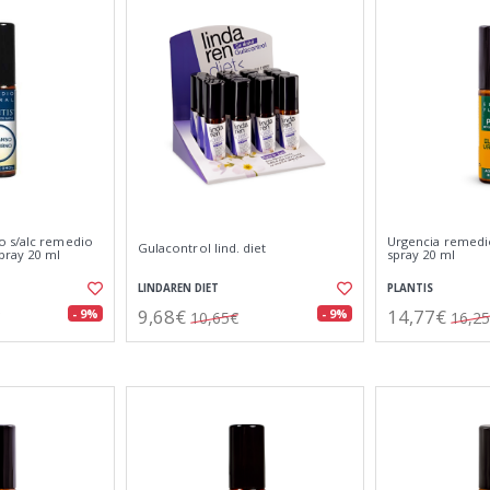
o s/alc remedio
Urgencia remedio
Gulacontrol lind. diet
spray 20 ml
spray 20 ml
LINDAREN DIET
PLANTIS
9,68€
14,77€
- 9%
- 9%
10,65€
16,2