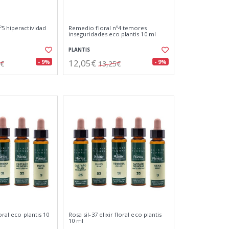
º5 hiperactividad
Remedio floral nº4 temores
inseguridades eco plantis 10 ml
PLANTIS
12,05€
- 9%
- 9%
5€
13,25€
oral eco plantis 10
Rosa sil-37 elixir floral eco plantis
10 ml