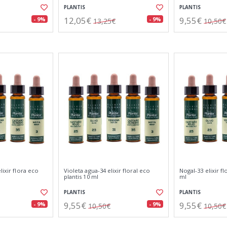
PLANTIS
PLANTIS
12,05€
9,55€
- 9%
- 9%
13,25€
10,50€
lixir flora eco
Violeta agua-34 elixir floral eco
Nogal-33 elixir fl
plantis 10 ml
ml
PLANTIS
PLANTIS
9,55€
9,55€
- 9%
- 9%
10,50€
10,50€