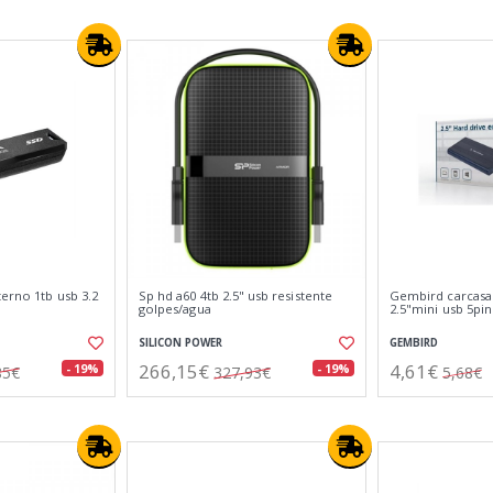
terno 1tb usb 3.2
Sp hd a60 4tb 2.5" usb resistente
Gembird carcasa 
golpes/agua
2.5"mini usb 5pin
SILICON POWER
GEMBIRD
266,15€
4,61€
- 19%
- 19%
85€
327,93€
5,68€