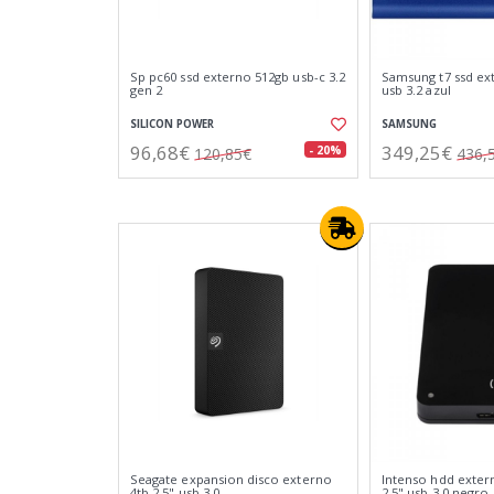
Sp pc60 ssd externo 512gb usb-c 3.2
Samsung t7 ssd ex
gen 2
usb 3.2 azul
SILICON POWER
SAMSUNG
96,68€
349,25€
- 20%
120,85€
436,
Seagate expansion disco externo
Intenso hdd exter
4tb 2.5" usb 3.0
2.5" usb 3.0 negro