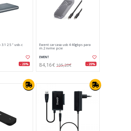
.1 2.5 '' usb-c
Ewent carcasa usb 4 40gbps para
m.2 nvme pcie
EWENT
84,16€
- 20%
- 20%
105,20€