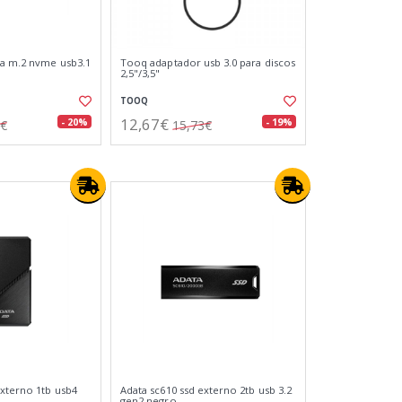
na m.2 nvme usb3.1
Tooq adaptador usb 3.0 para discos
2,5"/3,5"
TOOQ
12,67€
- 20%
- 19%
8€
15,73€
externo 1tb usb4
Adata sc610 ssd externo 2tb usb 3.2
gen2 negro