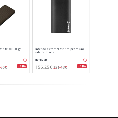
ssd tx500 500gb
Intenso external ssd 1tb premium
edition black
INTENSO
156,25€
- 18%
- 18%
,00€
191,13€