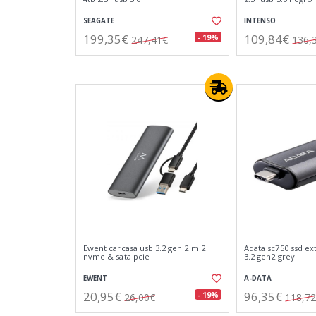
SEAGATE
INTENSO
199,35€
109,84€
- 19%
247,41€
136,
Ewent carcasa usb 3.2 gen 2 m.2
Adata sc750 ssd ex
nvme & sata pcie
3.2 gen2 grey
EWENT
A-DATA
20,95€
96,35€
- 19%
26,00€
118,7