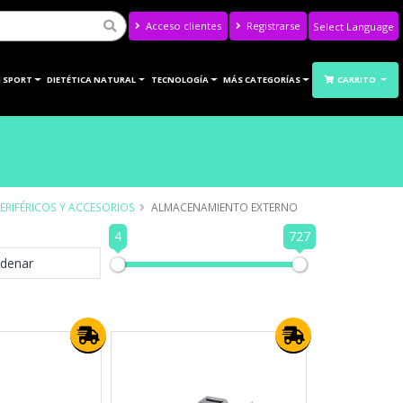
Acceso clientes
Registrarse
Powered by
Translate
 SPORT
DIETÉTICA NATURAL
TECNOLOGÍA
MÁS CATEGORÍAS
CARRITO
ERIFÉRICOS Y ACCESORIOS
ALMACENAMIENTO EXTERNO
4
727
denar