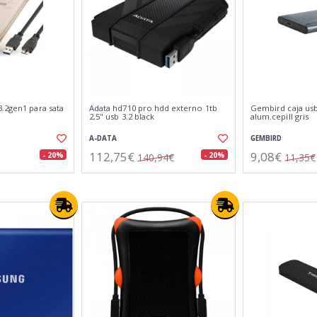
.2gen1 para sata
Adata hd710 pro hdd externo 1tb
Gembird caja usb 3
2,5" usb 3.2 black
alum.cepill gris
A-DATA
GEMBIRD
112,75€
9,08€
- 20%
- 20%
140,94€
11,35€