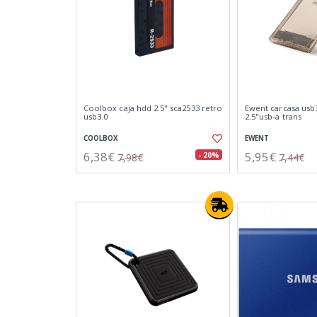
Coolbox caja hdd 2.5" sca2533 retro
Ewent carcasa usb3
usb3.0
2.5"usb-a trans
COOLBOX
EWENT
6,38€
5,95€
- 20%
7,98€
7,44€