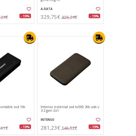
A-DATA
329,75€
- 19%
- 19%
,24€
409,24€
ortable ssd 1tb
Intenso external ssd tx500 2tb usb-c
3.2 gen 2x1
INTENSO
281,23€
- 19%
- 19%
,61€
346,52€