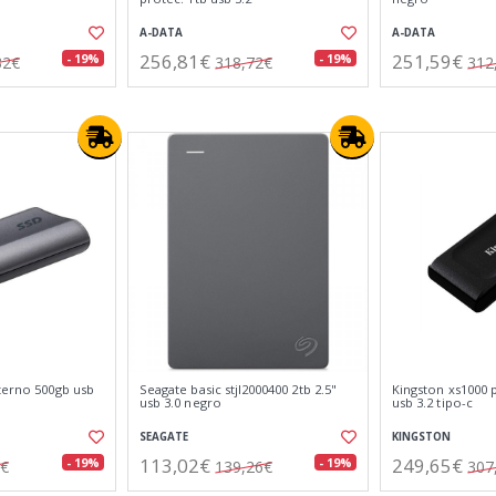
A-DATA
A-DATA
256,81€
251,59€
- 19%
- 19%
32€
318,72€
312
terno 500gb usb
Seagate basic stjl2000400 2tb 2.5"
Kingston xs1000 p
usb 3.0 negro
usb 3.2 tipo-c
SEAGATE
KINGSTON
113,02€
249,65€
- 19%
- 19%
2€
139,26€
307