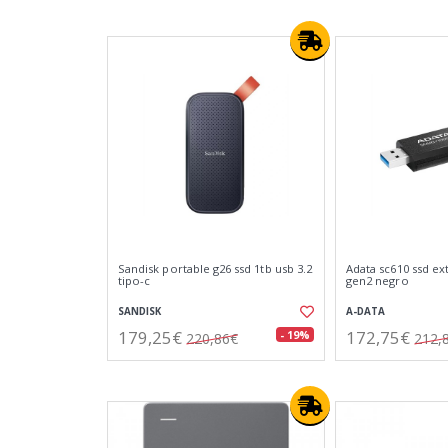
Sandisk portable g26 ssd 1tb usb 3.2
Adata sc610 ssd ex
tipo-c
gen2 negro
SANDISK
A-DATA
179,25€
172,75€
- 19%
220,86€
212,