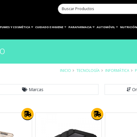
RFUMES Y COSMÉTICA
CUIDADO E HIGIENE
PARAFARMACIA
AUTOMÓVIL
NUTRICIÓN
no
INICIO
TECNOLOGÍA
INFORMÁTICA
P
Marcas
Or