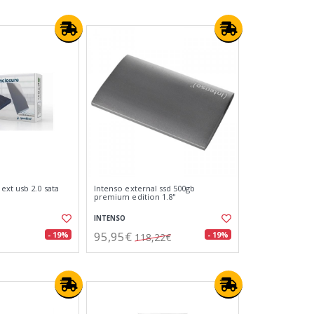
ext usb 2.0 sata
Intenso external ssd 500gb
premium edition 1.8"
INTENSO
95,95€
- 19%
- 19%
118,22€