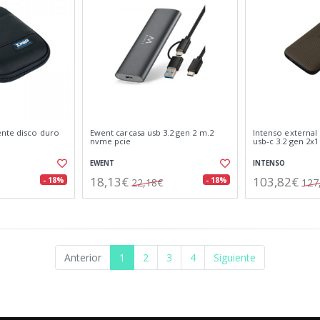
ente disco duro
Ewent carcasa usb 3.2 gen 2 m.2
Intenso external 
nvme pcie
usb-c 3.2 gen 2x1
EWENT
INTENSO
18,13€
103,82€
- 18%
- 18%
22,18€
127
Anterior
1
2
3
4
Siguiente