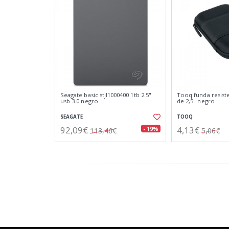
Seagate basic stjl1000400 1tb 2.5"
Tooq funda resist
usb 3.0 negro
de 2,5" negro
SEAGATE
TOOQ
92,09€
4,13€
- 19%
113,46€
5,06€