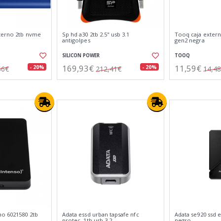
terno 2tb nvme
Sp hd a30 2tb 2.5" usb 3.1
Tooq caja exter
antigolpes
gen2 negra
SILICON POWER
TOOQ
169,93€
11,59€
- 20%
- 20%
56€
212,41€
14,4
no 6021580 2tb
Adata essd urban tapsafe nfc
Adata se920 ssd 
protec. 1tb usb 3.2
negro