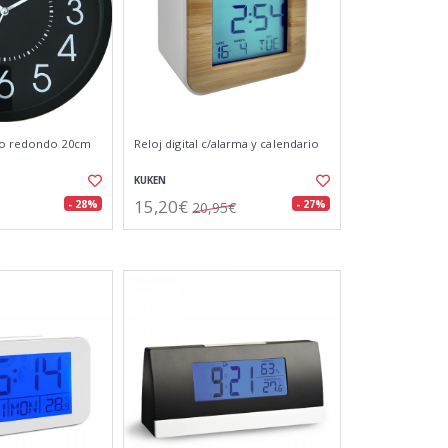
ro redondo 20cm
Reloj digital c/alarma y calendario
KUKEN
15,20€
- 28%
- 27%
20,95€