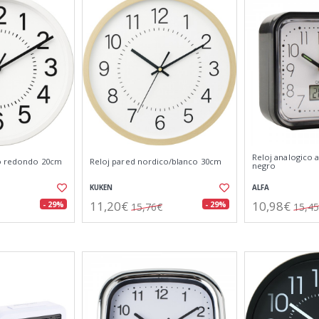
Reloj analogico 
co redondo 20cm
Reloj pared nordico/blanco 30cm
negro
KUKEN
ALFA
11,20€
10,98€
- 29%
- 29%
15,76€
15,4