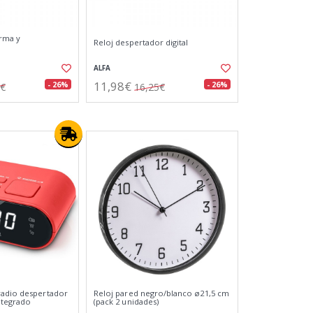
arma y
Reloj despertador digital
ALFA
11,98€
- 26%
- 26%
5€
16,25€
radio despertador
Reloj pared negro/blanco ø21,5 cm
ntegrado
(pack 2 unidades)