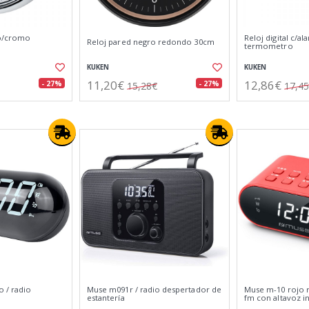
co/cromo
Reloj digital c/al
Reloj pared negro redondo 30cm
termometro
KUKEN
KUKEN
11,20€
12,86€
- 27%
- 27%
15,28€
17,4
o / radio
Muse m091r / radio despertador de
Muse m-10 rojo 
estantería
fm con altavoz i