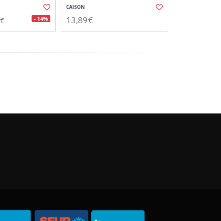
CAISON
13,89€
- 14%
0€