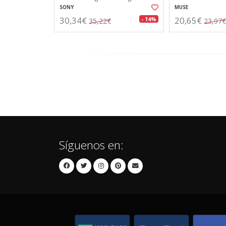
100mw de potencia
SONY
MUSE
30,34€
20,65€
- 14%
35,22€
23,97€
Síguenos en: