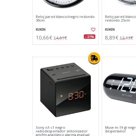
Reloj pared blanco/negro redondo
Reloj pared blan
30cm
redondo 25cm
KUKEN
KUKEN
10,66€
8,89€
- 27%
14,61€
12,13€
Sony icf-c1 negro
Muse m-19 gl negr
radiodespertador sintonizador
despertador
am/fm analógico alarma gradual