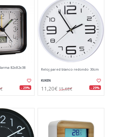
alarma 82x82x38
Reloj pared blanco redondo 30cm
KUKEN
11,20€
- 29%
- 29%
5€
15,68€