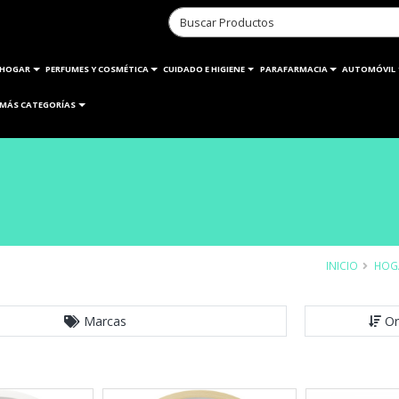
HOGAR
PERFUMES Y COSMÉTICA
CUIDADO E HIGIENE
PARAFARMACIA
AUTOMÓVIL
MÁS CATEGORÍAS
INICIO
HOG
Marcas
Or