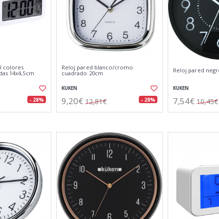
l colores
Reloj pared blanco/cromo
Reloj pared neg
das 14x4,5cm
cuadrado 20cm
KUKEN
KUKEN
9,20€
7,54€
- 28%
- 28%
12,81€
10,45€