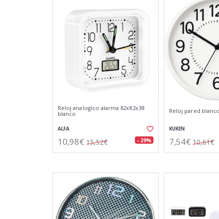
Reloj analogico alarma 82x82x38
Reloj pared blan
blanco
ALFA
KUKEN
10,98€
7,54€
- 29%
15,52€
10,61€