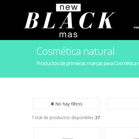
HOGAR
PE
Cosmética natural
Productos de primeras marcas para Cosmética n
No hay filtros
Total de productos disponibles
27