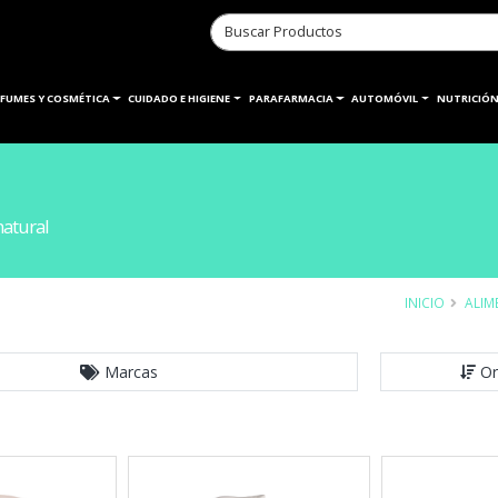
RFUMES Y COSMÉTICA
CUIDADO E HIGIENE
PARAFARMACIA
AUTOMÓVIL
NUTRICIÓN
atural
INICIO
ALIM
Marcas
Or