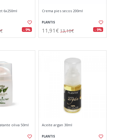
et 6x250ml
Crema pies secos 200ml
PLANTIS
11,91€
- 9%
- 9%
5€
13,10€
atante oliva 50ml
Aceite argan 30ml
PLANTIS