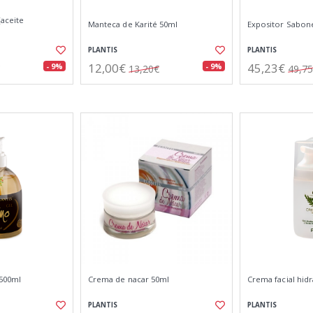
(aceite
Manteca de Karité 50ml
Expositor Sabon
PLANTIS
PLANTIS
12,00€
45,23€
- 9%
- 9%
13,20€
49,7
 500ml
Crema de nacar 50ml
Crema facial hidr
PLANTIS
PLANTIS