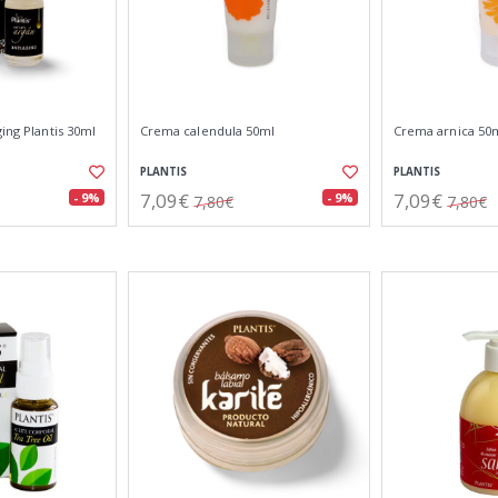
ging Plantis 30ml
Crema calendula 50ml
Crema arnica 50
PLANTIS
PLANTIS
7,09€
7,09€
- 9%
- 9%
7,80€
7,80€