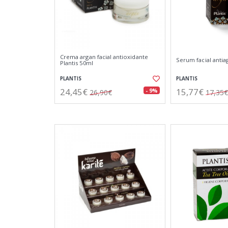
Crema argan facial antioxidante
Serum facial antia
Plantis 50ml
PLANTIS
PLANTIS
24,45€
15,77€
- 9%
26,90€
17,35€