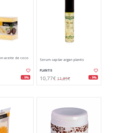
con aceite de coco
Serum capilar argan plantis
PLANTIS
10,77€
- 9%
- 9%
11,85€