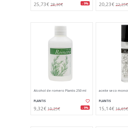
25,73€
20,23€
- 9%
28,30€
22,25€
Alcohol de romero Plantis 250 ml
aceite seco monoï
PLANTIS
PLANTIS
9,32€
15,14€
- 9%
10,25€
16,65€