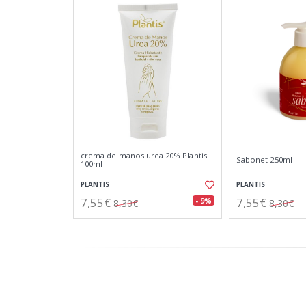
crema de manos urea 20% Plantis
Sabonet 250ml
100ml
PLANTIS
PLANTIS
7,55€
7,55€
- 9%
8,30€
8,30€