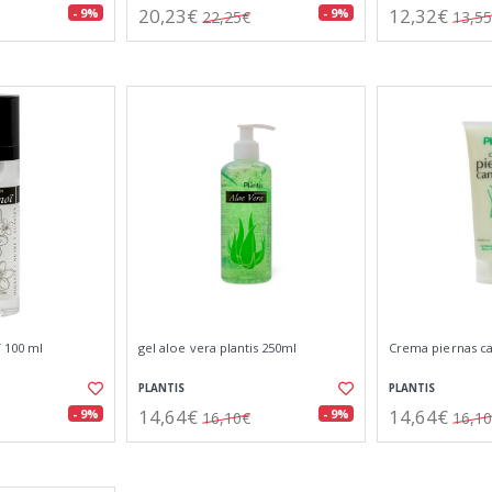
20,23€
12,32€
- 9%
- 9%
22,25€
13,5
 100 ml
gel aloe vera plantis 250ml
Crema piernas c
PLANTIS
PLANTIS
14,64€
14,64€
- 9%
- 9%
16,10€
16,1