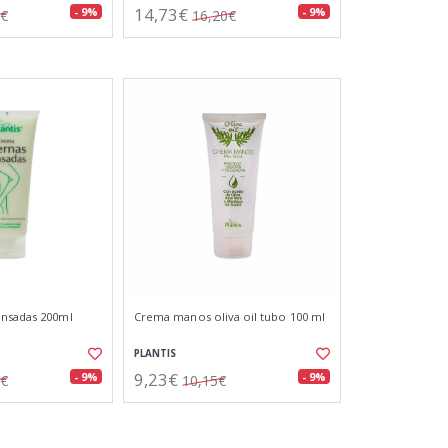
14,73€
- 9%
- 9%
5€
16,20€
ansadas 200ml
Crema manos oliva oil tubo 100 ml
PLANTIS
9,23€
- 9%
- 9%
0€
10,15€