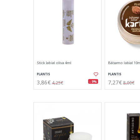
Stick labial oliva 4ml
Bálsamo labial 10
PLANTIS
PLANTIS
3,86€
7,27€
- 9%
4,25€
8,00€