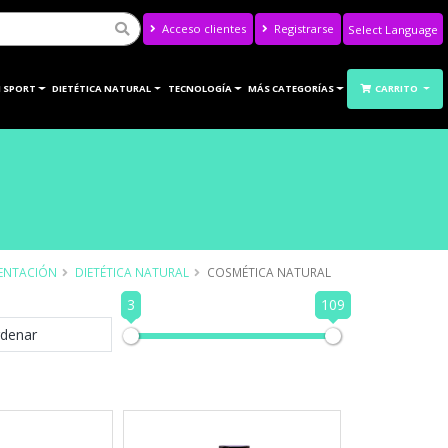
Acceso clientes
Registrarse
Powered by
Translate
 SPORT
DIETÉTICA NATURAL
TECNOLOGÍA
MÁS CATEGORÍAS
CARRITO
ENTACIÓN
DIETÉTICA NATURAL
COSMÉTICA NATURAL
3
109
denar