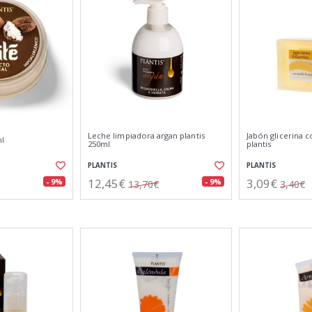
Leche limpiadora argan plantis
Jabón glicerina 
ml
250ml
plantis
PLANTIS
PLANTIS
12,45€
3,09€
- 9%
- 9%
13,70€
3,40€