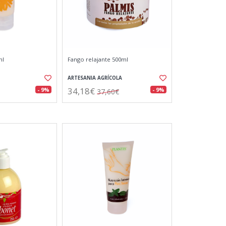
ml
Fango relajante 500ml
ARTESANIA AGRÍCOLA
34,18€
- 9%
- 9%
37,60€