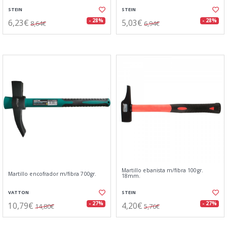
STEIN
STEIN
6,23€
5,03€
- 28%
- 28%
8,64€
6,94€
Martillo ebanista m/fibra 100gr.
Martillo encofrador m/fibra 700gr.
18mm.
VATTON
STEIN
10,79€
4,20€
- 27%
- 27%
14,80€
5,76€