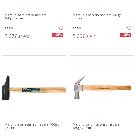
Martillo carpintero m/fibra
Martillo ebanista m/fibra 300gr.
680gr.29mm.
22mm.
STEIN
STEIN
7,67€
5,66€
- 30%
- 30%
10,96€
8,04€
Martillo ebanista m/madera 400gr.
Martillo carpintero m/madera
25mm.
680gr.29mm.