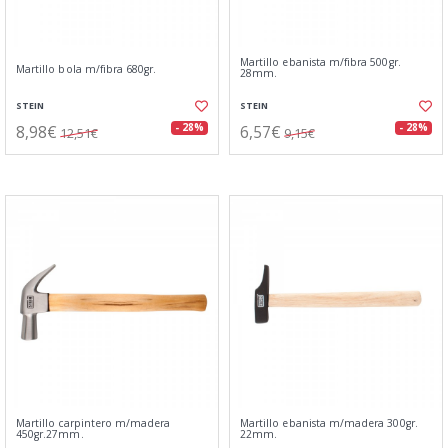
Martillo ebanista m/fibra 500gr.
Martillo bola m/fibra 680gr.
28mm.
STEIN
STEIN
8,98€
6,57€
- 28%
- 28%
12,51€
9,15€
Martillo carpintero m/madera
Martillo ebanista m/madera 300gr.
450gr.27mm.
22mm.