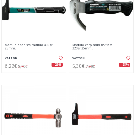
Martillo ebanista m/fibra 400gr.
Martillo carp.mini m/fibra
25mm.
220gr.25mm.
VATTON
VATTON
6,22€
5,30€
- 29%
- 28%
8,70€
7,39€