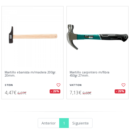
Martillo ebanista m/madera 200gr.
Martillo carpintero m/fibra
20mm.
450gr.27mm.
STEIN
VATTON
4,47€
7,13€
- 26%
- 26%
6,07€
9,68€
Anterior
1
Siguiente