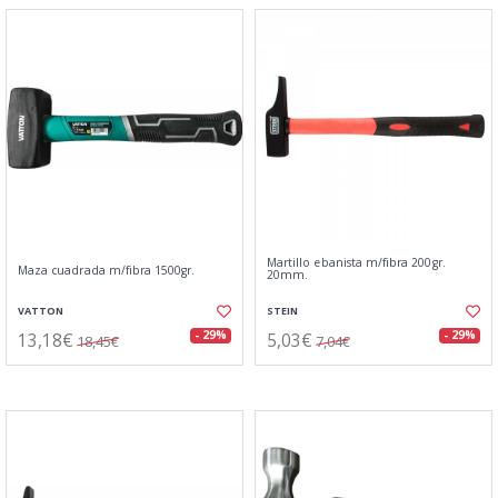
Martillo ebanista m/fibra 200gr.
Maza cuadrada m/fibra 1500gr.
20mm.
VATTON
STEIN
13,18€
5,03€
- 29%
- 29%
18,45€
7,04€