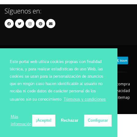
Síguenos en:
Este portal web utiliza cookies propias con finalidad
técnica, y para realizar estadísticas de uso Web, las
cookies se usan para la personalización de anuncios
que en ningún caso hacen identificable al usuario no
Contacto
Aviso Legal
Condiciones de compra
Política de envíos
Política de devolución
Política de Privacidad
recaba ni cede datos de carácter personal de los
Política de Cookies
Sitemap
usuarios sin su conocimiento
Términos y condiciones
© 2026 - Todos los derechos reservados.
Más
¡Acepto!
Rechazar
Configurar
Información