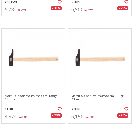
VATTON
STEIN
5,78€
6,96€
- 30%
- 29%
8,21€
9,85€
Martillo ebanista m/madera 100gr.
Martillo ebanista m/madera 500gr.
18mm.
28mm.
STEIN
STEIN
3,57€
6,15€
- 29%
- 29%
5,03€
8,61€