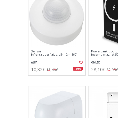
Sensor
Powerbank tipo-c
infrarr.superf.ajus.ip54.12m.360º
inalamb.magnet.5
ALFA
ONLEX
10,82€
28,10€
- 30%
15,46€
39,95€