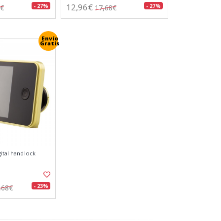
12,96€
- 27%
- 27%
9€
17,68€
Envío
Gratis
gital handlock
- 23%
,68€