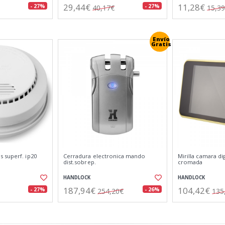
29,44€
11,28€
- 27%
- 27%
40,17€
15,3
Envío
Gratis
 superf. ip20
Cerradura electronica mando
Mirilla camara di
dist.sobrep.
cromada
HANDLOCK
HANDLOCK
187,94€
104,42€
- 27%
- 26%
254,20€
135