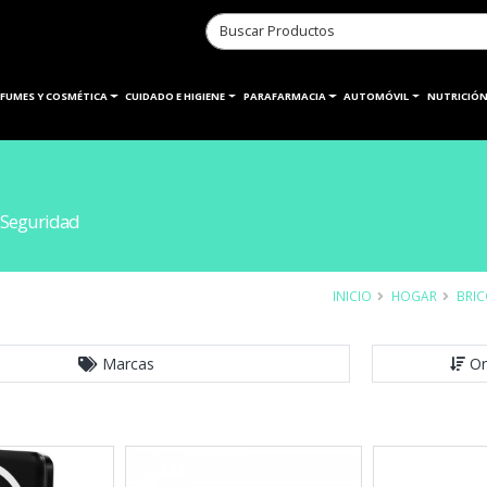
RFUMES Y COSMÉTICA
CUIDADO E HIGIENE
PARAFARMACIA
AUTOMÓVIL
NUTRICIÓN
 Seguridad
INICIO
HOGAR
BRIC
Marcas
Or