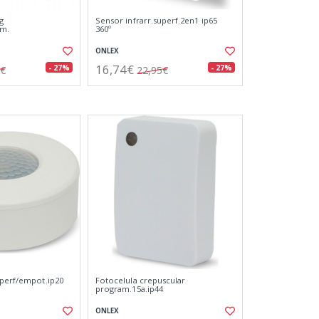
g
Sensor infrarr.superf.2en1 ip65
mm.
360º
ONLEX
16,74€
- 27%
- 27%
2€
22,95€
uperf/empot.ip20
Fotocelula crepuscular
program.15a.ip44
ONLEX