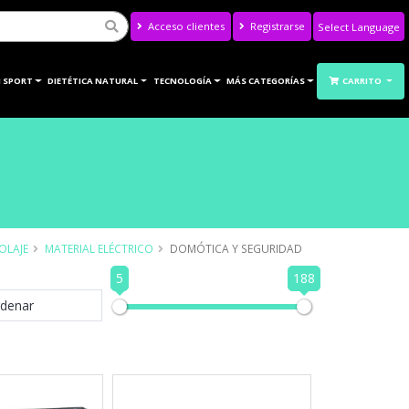
Acceso clientes
Registrarse
Powered by
Translate
 SPORT
DIETÉTICA NATURAL
TECNOLOGÍA
MÁS CATEGORÍAS
CARRITO
OLAJE
MATERIAL ELÉCTRICO
DOMÓTICA Y SEGURIDAD
5
188
denar