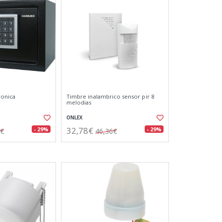
ronica
Timbre inalambrico sensor pir 8
melodias
ONLEX
32,78€
- 29%
- 29%
7€
46,36€