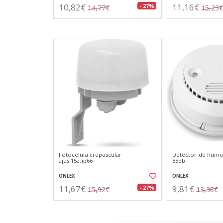
10,82€
11,16€
- 27%
14,77€
15,23€
Fotocelula crepuscular
Detector de humos
ajus.15a.ip66
85db.
ONLEX
ONLEX
11,67€
9,81€
- 27%
15,92€
13,38€