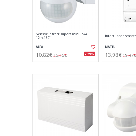
Sensor infrarr.superf.mini ip44
Interruptor smart w
12m.180º
ALFA
MATEL
10,82€
13,98€
- 29%
15,15€
19,47€