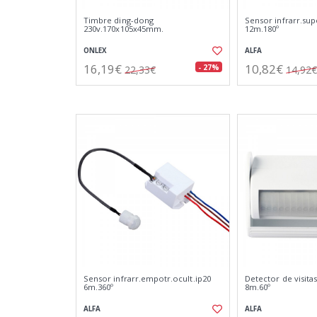
Timbre ding-dong
Sensor infrarr.supe
230v.170x105x45mm.
12m.180º
ONLEX
ALFA
16,19€
10,82€
- 27%
22,33€
14,92€
Sensor infrarr.empotr.ocult.ip20
Detector de visitas
6m.360º
8m.60º
ALFA
ALFA