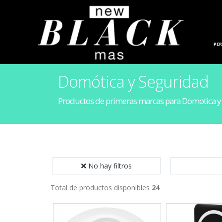
HOGAR
PE
Domótica y Seguridad
Productos de primeras marcas para Domotica y
No hay filtros
Total de productos disponibles
24