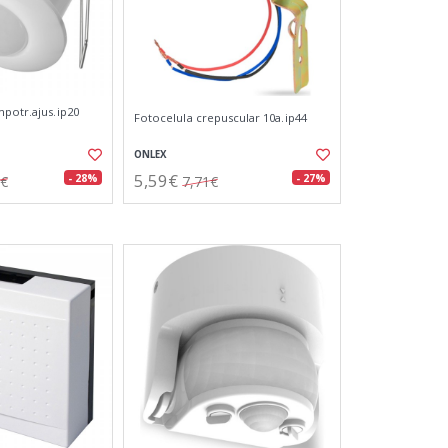
mpotr.ajus.ip20
Fotocelula crepuscular 10a.ip44
ONLEX
5,59€
- 28%
- 27%
0€
7,71€