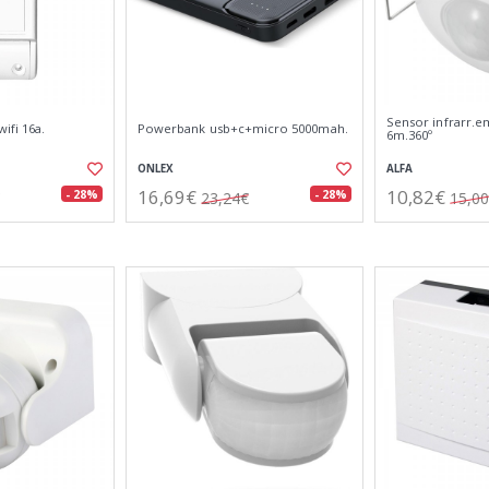
Sensor infrarr.e
ifi 16a.
Powerbank usb+c+micro 5000mah.
6m.360º
ONLEX
ALFA
16,69€
10,82€
- 28%
- 28%
23,24€
15,0