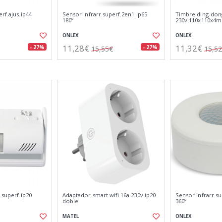
rf.ajus.ip44
Sensor infrarr.superf.2en1 ip65
Timbre ding-don
180º
230v.110x110x4
ONLEX
ONLEX
11,28€
11,32€
- 27%
- 27%
15,55€
15,5
 superf.ip20
Adaptador smart wifi 16a.230v.ip20
Sensor infrarr.s
doble
360º
MATEL
ONLEX