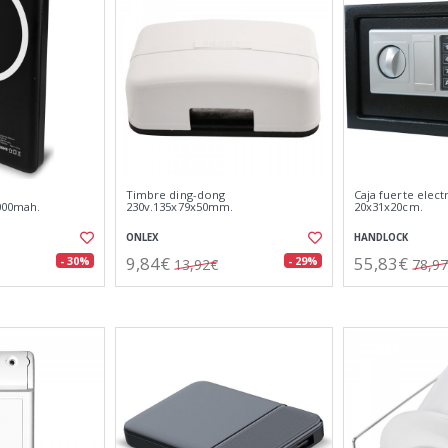
Timbre ding-dong
Caja fuerte elect
000mah.
230v.135x79x50mm.
20x31x20cm.
ONLEX
HANDLOCK
9,84€
55,83€
- 30%
- 29%
13,92€
78,9