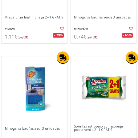
Vileda ultra fresh no raya 2+1 GRATIS
Mihogar salvauñas verde 3 unidades
VILEDA
MIHOGAR
1,11€
0,74€
- 79%
- 65%
5,30€
2,10€
Spontex estropajo con esponja
Mihogar salvauñas azul 3 unidades
poder verde 2+1 GRATIS