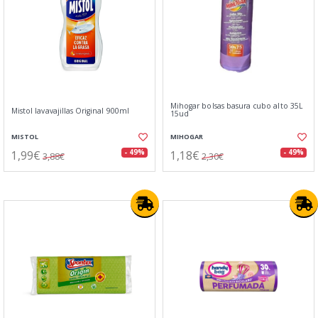
Mihogar bolsas basura cubo alto 35L
Mistol lavavajillas Original 900ml
15ud
MISTOL
MIHOGAR
1,99€
1,18€
- 49%
- 49%
3,88€
2,30€