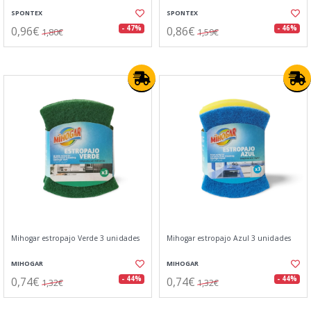
SPONTEX
SPONTEX
0,96€
0,86€
- 47%
- 46%
1,80€
1,59€
Mihogar estropajo Verde 3 unidades
Mihogar estropajo Azul 3 unidades
MIHOGAR
MIHOGAR
0,74€
0,74€
- 44%
- 44%
1,32€
1,32€