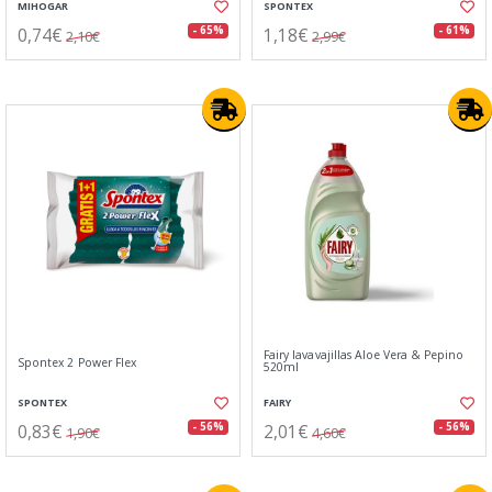
MIHOGAR
SPONTEX
0,74€
1,18€
- 65%
- 61%
2,10€
2,99€
Fairy lavavajillas Aloe Vera & Pepino
Spontex 2 Power Flex
520ml
SPONTEX
FAIRY
0,83€
2,01€
- 56%
- 56%
1,90€
4,60€