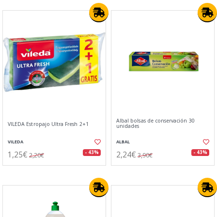
Albal bolsas de conservación 30
VILEDA Estropajo Ultra Fresh 2+1
unidades
VILEDA
ALBAL
1,25€
2,24€
- 43%
- 43%
2,20€
3,90€