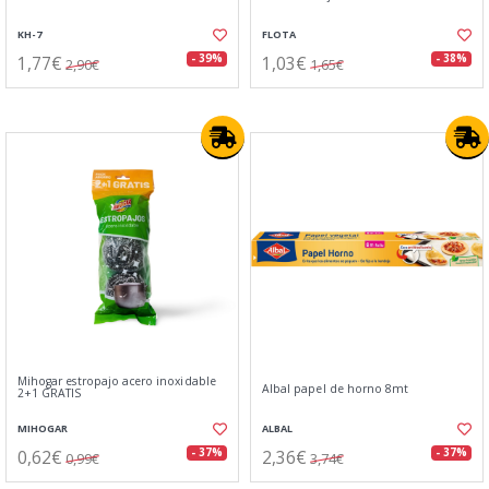
KH-7
FLOTA
1,77€
1,03€
- 39%
- 38%
2,90€
1,65€
Mihogar estropajo acero inoxidable
Albal papel de horno 8mt
2+1 GRATIS
MIHOGAR
ALBAL
0,62€
2,36€
- 37%
- 37%
0,99€
3,74€