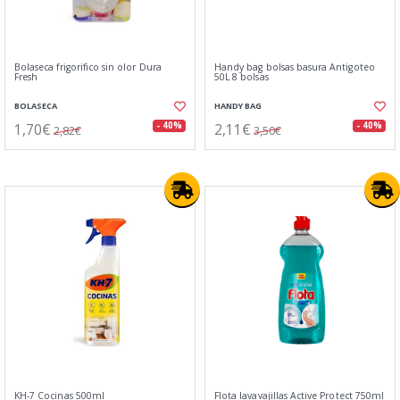
Bolaseca frigorifico sin olor Dura
Handy bag bolsas basura Antigoteo
Fresh
50L 8 bolsas
BOLASECA
HANDY BAG
1,70€
2,11€
- 40%
- 40%
2,82€
3,50€
KH-7 Cocinas 500ml
Flota lavavajillas Active Protect 750ml