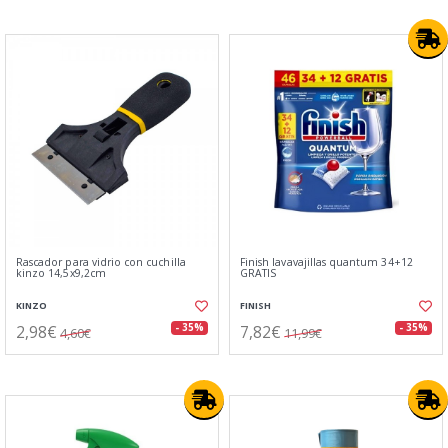
Rascador para vidrio con cuchilla
Finish lavavajillas quantum 34+12
kinzo 14,5x9,2cm
GRATIS
KINZO
FINISH
2,98€
7,82€
- 35%
- 35%
4,60€
11,99€