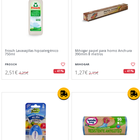
Frosch Lavavajillas hipoalergénico
Mihogar papel para horno Anchura
750ml
390mm 8 metros
FROSCH
MIHOGAR
2,51€
1,27€
- 41%
- 41%
4,25€
2,15€