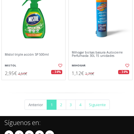
Mihogar bolsas basura Autocierre
Mistol triple acción SP 500ml
Perfumada 30L 15 unidades
MISTOL
MIHOGAR
2,95€
1,12€
- 34%
- 34%
4,50€
1,70€
Anterior
1
2
3
4
Siguiente
Síguenos en: