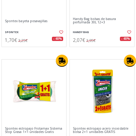
Handy Bag bolsas de basura
Spontex bayeta posavajillas
perfumada 30L 12+3
SPONTEX
HANDY BAG
1,70€
2,07€
- 48%
- 48%
3,25€
3,95€
Spontex estropajo Frotamax Sistema
Spontex estropajo acero inoxidable
Stop Grasa 1+1 unidades Gratis
bolsa 2+1 unidades GRATIS