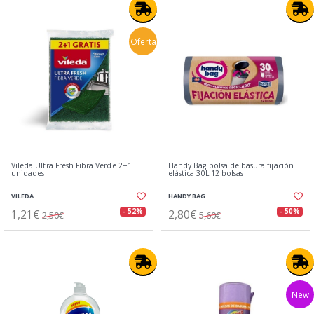
Oferta
Vileda Ultra Fresh Fibra Verde 2+1
Handy Bag bolsa de basura fijación
unidades
elástica 30L 12 bolsas
VILEDA
HANDY BAG
1,21€
2,80€
- 52%
- 50%
2,50€
5,60€
New