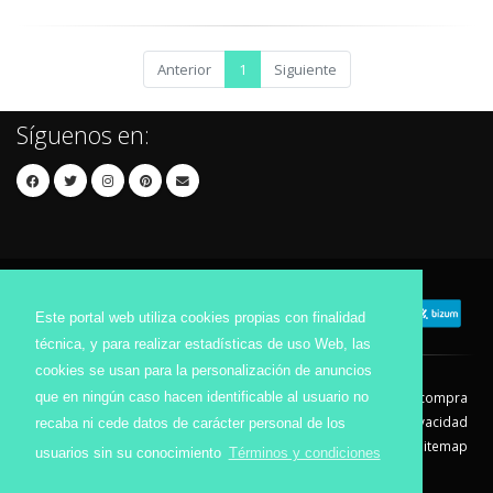
Anterior
1
Siguiente
Síguenos en:
Este portal web utiliza cookies propias con finalidad
técnica, y para realizar estadísticas de uso Web, las
cookies se usan para la personalización de anuncios
que en ningún caso hacen identificable al usuario no
Contacto
Aviso Legal
Condiciones de compra
Política de envíos
Política de devolución
Política de Privacidad
recaba ni cede datos de carácter personal de los
Política de Cookies
Sitemap
usuarios sin su conocimiento
Términos y condiciones
© 2026 - Todos los derechos reservados.