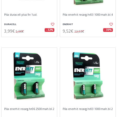
Pila duracell plus 9v 1ud.
Pila enerhit recarg.hr03 1000mah.bl.4
DURACELL
ENERHIT
3,99€
9,52€
- 32%
- 30%
5,90€
13,53€
Pila enerhit recarg.hr06 2500mah.bl.2
Pila enerhit recarg.hr03 1000mah.bl.2