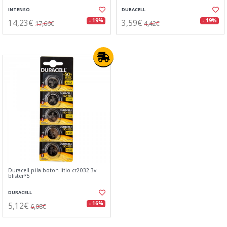
INTENSO
DURACELL
14,23€
3,59€
- 19%
- 19%
17,66€
4,42€
Duracell pila boton litio cr2032 3v
blister*5
DURACELL
5,12€
- 16%
6,08€