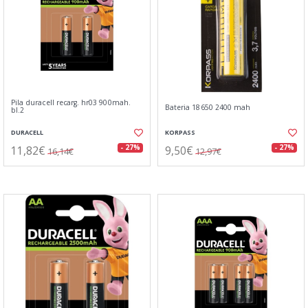
Pila duracell recarg. hr03 900mah.
Bateria 18650 2400 mah
bl.2
DURACELL
KORPASS
11,82€
9,50€
- 27%
- 27%
16,14€
12,97€