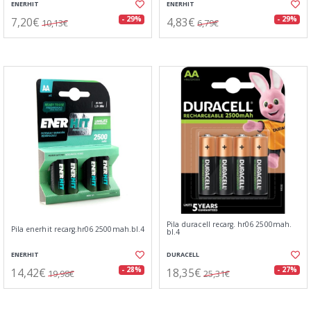
ENERHIT
ENERHIT
7,20€
4,83€
- 29%
- 29%
10,13€
6,79€
Pila duracell recarg. hr06 2500mah.
Pila enerhit recarg.hr06 2500mah.bl.4
bl.4
ENERHIT
DURACELL
14,42€
18,35€
- 28%
- 27%
19,98€
25,31€