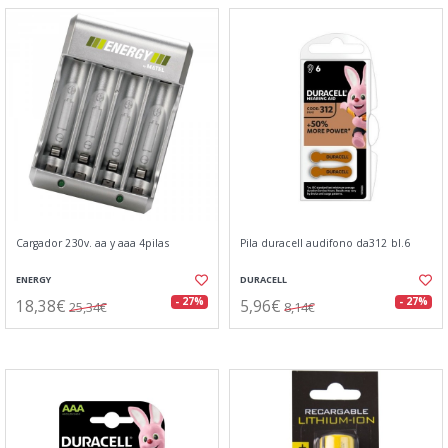
Cargador 230v. aa y aaa 4pilas
Pila duracell audifono da312 bl.6
ENERGY
DURACELL
18,38€
5,96€
- 27%
- 27%
25,34€
8,14€