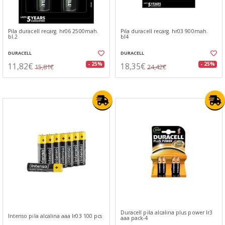
Pila duracell recarg. hr06 2500mah.
Pila duracell recarg. hr03 900mah.
bl.2
bl4
DURACELL
DURACELL
11,82€
18,35€
- 25%
- 25%
15,81€
24,42€
Duracell pila alcalina plus power lr3
Intenso pila alcalina aaa lr03 100 pcs
aaa pack-4