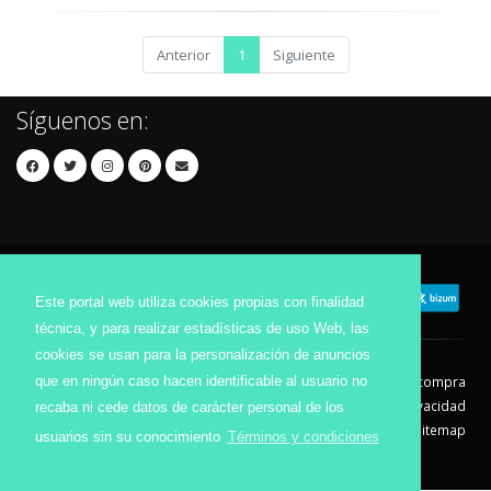
Anterior
1
Siguiente
Síguenos en:
Este portal web utiliza cookies propias con finalidad
técnica, y para realizar estadísticas de uso Web, las
cookies se usan para la personalización de anuncios
que en ningún caso hacen identificable al usuario no
Contacto
Aviso Legal
Condiciones de compra
Política de envíos
Política de devolución
Política de Privacidad
recaba ni cede datos de carácter personal de los
Política de Cookies
Sitemap
usuarios sin su conocimiento
Términos y condiciones
© 2026 - Todos los derechos reservados.