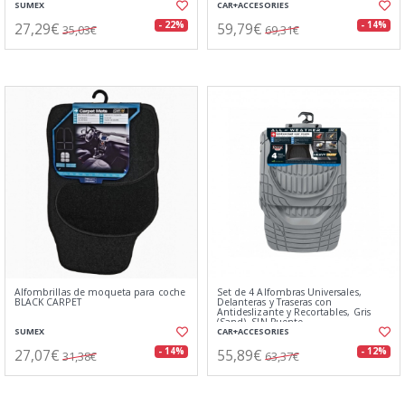
SUMEX
CAR+ACCESORIES
27,29€
59,79€
- 22%
- 14%
35,03€
69,31€
Alfombrillas de moqueta para coche
Set de 4 Alfombras Universales,
BLACK CARPET
Delanteras y Traseras con
Antideslizante y Recortables, Gris
(Sand), SIN Puente
SUMEX
CAR+ACCESORIES
27,07€
55,89€
- 14%
- 12%
31,38€
63,37€