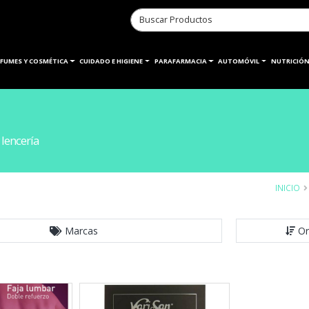
RFUMES Y COSMÉTICA
CUIDADO E HIGIENE
PARAFARMACIA
AUTOMÓVIL
NUTRICIÓN
lencería
INICIO
Marcas
Or