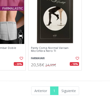
Lumbar Doble
Panty Comp Normal Varisan
Microfibra Nero Tl
FARMAVARI
20,58€
- 20%
- 18%
24,99€
Anterior
1
Siguiente