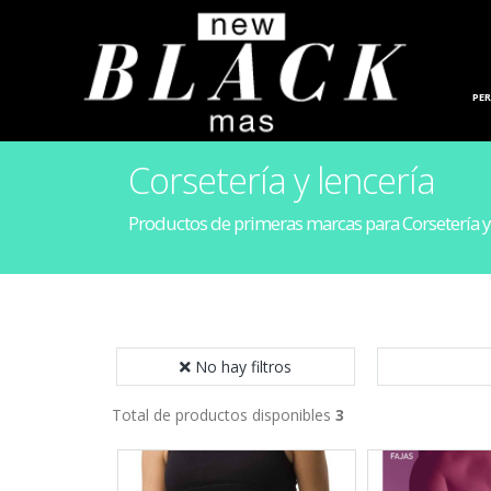
HOGAR
PE
Corsetería y lencería
Productos de primeras marcas para Corsetería y 
No hay filtros
Total de productos disponibles
3