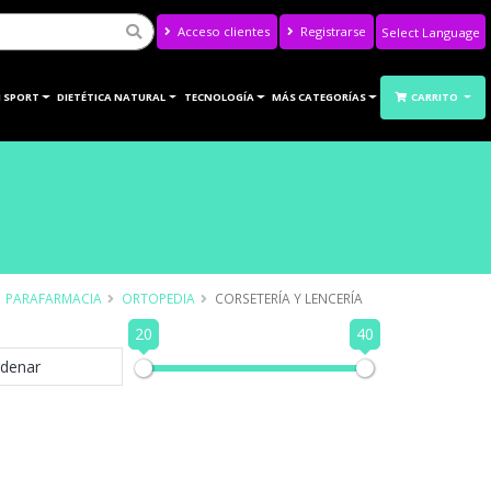
Acceso clientes
Registrarse
Powered by
Translate
 SPORT
DIETÉTICA NATURAL
TECNOLOGÍA
MÁS CATEGORÍAS
CARRITO
PARAFARMACIA
ORTOPEDIA
CORSETERÍA Y LENCERÍA
20
40
denar