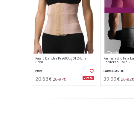
Faja 3 Bandas Prs603bg Xl 24cm
Farmalastic Faja 
Prim
Refuerzo Talla 2 1
PRIM
FARMALASTIC
20,68€
39,99€
- 21%
26,07€
50,02€