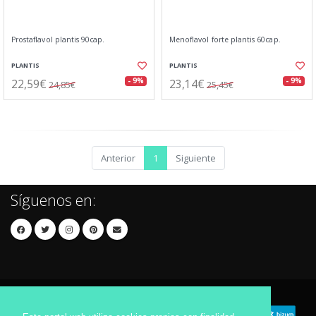
Prostaflavol plantis 90cap.
Menoflavol forte plantis 60cap.
PLANTIS
PLANTIS
22,59€
23,14€
- 9%
- 9%
24,85€
25,45€
Anterior
1
Siguiente
Síguenos en: