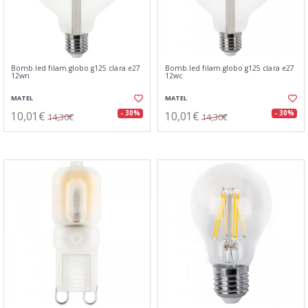
Bomb.led filam.globo g125 clara e27
Bomb.led filam.globo g125 clara e27
12wn
12wc
MATEL
MATEL
10,01€
10,01€
- 30%
- 30%
14,30€
14,30€