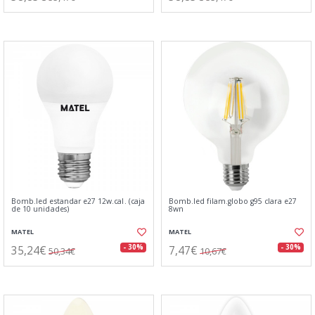
Bomb.led estandar e27 12w.cal. (caja
Bomb.led filam.globo g95 clara e27
de 10 unidades)
8wn
MATEL
MATEL
35,24€
7,47€
- 30%
- 30%
50,34€
10,67€