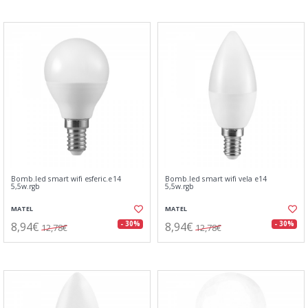
Bomb.led smart wifi esferic.e14
Bomb.led smart wifi vela e14
5,5w.rgb
5,5w.rgb
MATEL
MATEL
8,94€
8,94€
- 30%
- 30%
12,78€
12,78€