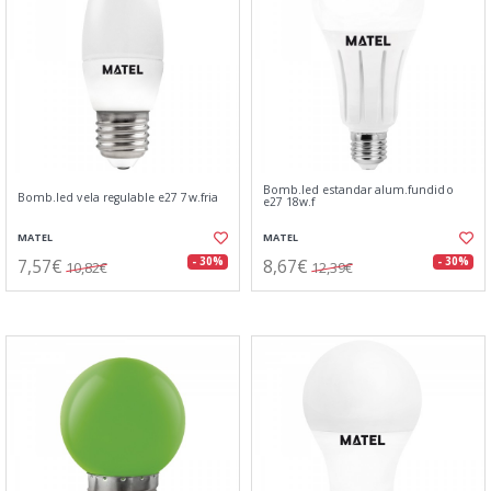
Bomb.led estandar alum.fundido
Bomb.led vela regulable e27 7w.fria
e27 18w.f
MATEL
MATEL
7,57€
8,67€
- 30%
- 30%
10,82€
12,39€