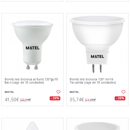
Bomb.led dicroica al.fund.120ºgu10
Bomb.led dicroica 120º mr16
8w.n (caja de 10 unidades)
7w.calida (caja de 10 unidades)
MATEL
MATEL
41,50€
35,74€
- 30%
- 30%
59,29€
51,06€