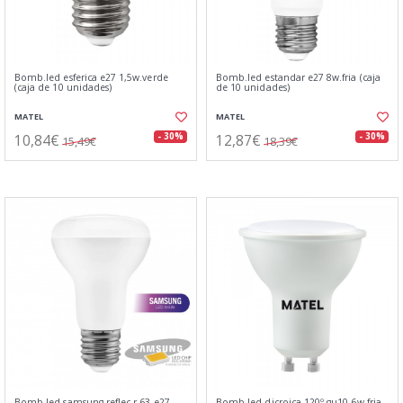
Bomb.led esferica e27 1,5w.verde
Bomb.led estandar e27 8w.fria (caja
(caja de 10 unidades)
de 10 unidades)
MATEL
MATEL
10,84€
12,87€
- 30%
- 30%
15,49€
18,39€
Bomb.led samsung reflec.r-63 e27
Bomb.led dicroica 120º gu10 6w.fria