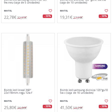
9w.neu (caja de 5 unidades)
(caja de 10 unidades)
MATEL
MATEL
22,78€
19,31€
- 30%
- 30%
32,55€
27,59€
Bomb.led lineal 360º
Bomb.led samsung dicroica 120ºgu10
22x118mm.regu.12w.f
5w.c (caja de 10 unidades)
MATEL
MATEL
25,80€
41,50€
- 30%
- 30%
36,86€
59,29€