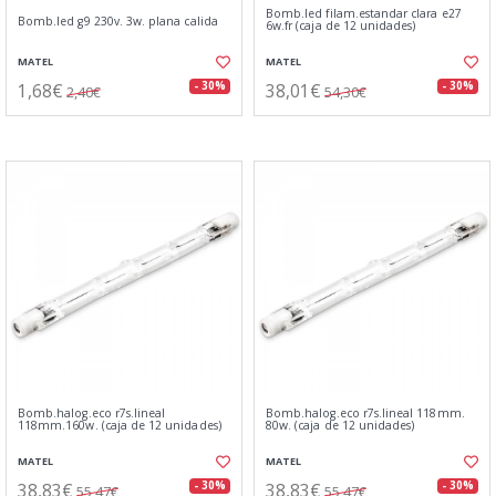
Bomb.led filam.estandar clara e27
Bomb.led g9 230v. 3w. plana calida
6w.fr (caja de 12 unidades)
MATEL
MATEL
1,68€
38,01€
- 30%
- 30%
2,40€
54,30€
Bomb.halog.eco r7s.lineal
Bomb.halog.eco r7s.lineal 118mm.
118mm.160w. (caja de 12 unidades)
80w. (caja de 12 unidades)
MATEL
MATEL
38,83€
38,83€
- 30%
- 30%
55,47€
55,47€