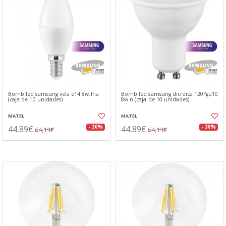
Bomb.led samsung vela e14 8w.fria
Bomb.led samsung dicroica 120ºgu10
(caja de 10 unidades)
8w.n (caja de 10 unidades)
MATEL
MATEL
44,89€
44,89€
- 30%
- 30%
64,13€
64,13€