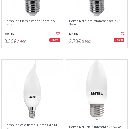
Bomb.led filam.estandar clara e27
Bomb.led filam.estandar clara e27
6w.ca
8w.ca
MATEL
MATEL
3,35€
2,78€
- 52%
- 47%
6,99€
5,20€
Bomb.led vela flama 3 intensid.e14
Bomb.led vela 3 intensid.e27 5w.cal
5w.fr