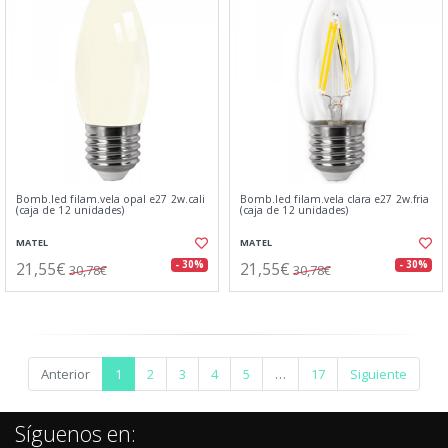
Bomb.led filam.vela opal e27 2w.cali
Bomb.led filam.vela clara e27 2w.fria
(caja de 12 unidades)
(caja de 12 unidades)
MATEL
MATEL
21,55€
21,55€
- 30%
- 30%
30,78€
30,78€
Anterior
1
2
3
4
5
…
17
Siguiente
Síguenos en: