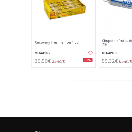
Chupetin (frutos d
Recovery fresh lemon 1 ud
20g.
MEGAPLUS
MEGAPLUS
30,50€
59,32€
- 9%
33,55€
65,25€