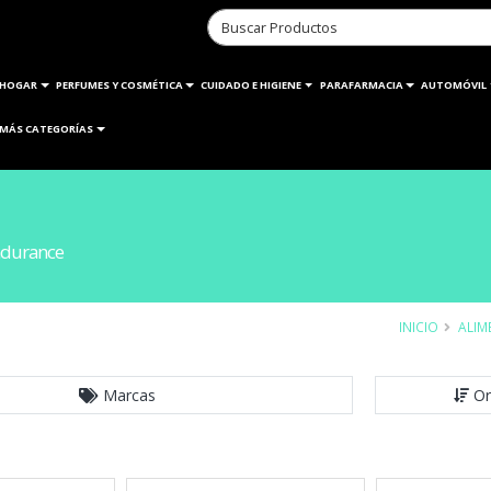
HOGAR
PERFUMES Y COSMÉTICA
CUIDADO E HIGIENE
PARAFARMACIA
AUTOMÓVIL
MÁS CATEGORÍAS
ndurance
INICIO
ALIM
Marcas
Or