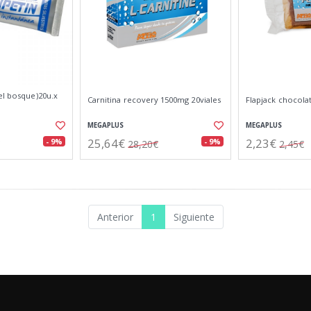
el bosque)20u.x
Carnitina recovery 1500mg 20viales
Flapjack chocola
MEGAPLUS
MEGAPLUS
25,64€
2,23€
- 9%
- 9%
28,20€
2,45€
Anterior
1
Siguiente