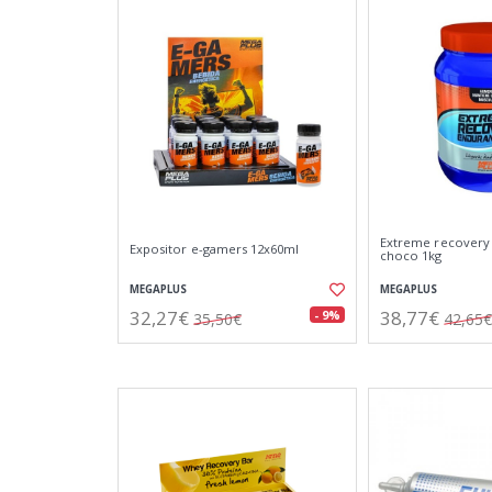
Extreme recovery
Expositor e-gamers 12x60ml
choco 1kg
MEGAPLUS
MEGAPLUS
32,27€
38,77€
- 9%
35,50€
42,65€