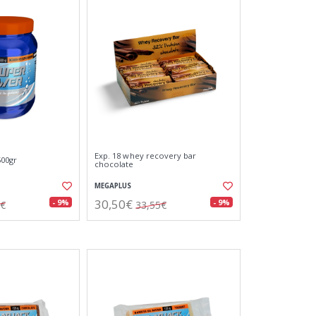
Exp. 18 whey recovery bar
00gr
chocolate
MEGAPLUS
30,50€
- 9%
- 9%
5€
33,55€