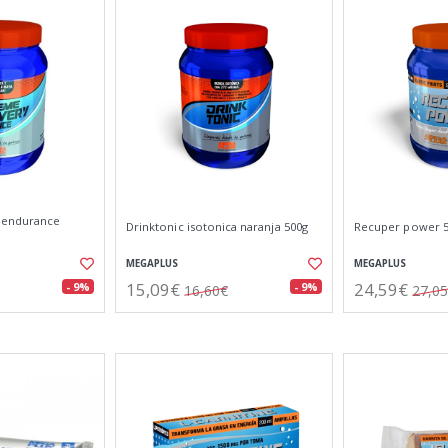
 endurance
Drinktonic isotonica naranja 500g
Recuper power 5
MEGAPLUS
MEGAPLUS
15,09€
24,59€
- 9%
- 9%
16,60€
27,0