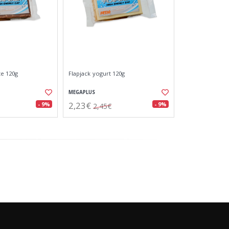
te 120g
Flapjack yogurt 120g
MEGAPLUS
2,23€
- 9%
- 9%
2,45€