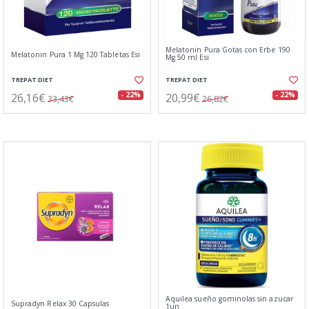
Melatonin Pura Gotas con Erbe 190
Melatonin Pura 1 Mg 120 Tabletas Esi
Mg 50 ml Esi
TREPAT DIET
TREPAT DIET
26,16€
20,99€
- 22%
- 22%
33,43€
26,82€
Aquilea sueño gominolas sin azucar
Supradyn Relax 30 Capsulas
1un