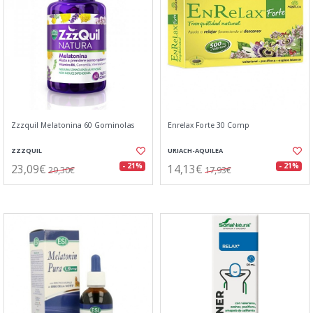
Zzzquil Melatonina 60 Gominolas
Enrelax Forte 30 Comp
ZZZQUIL
URIACH-AQUILEA
23,09€
14,13€
- 21%
- 21%
29,30€
17,93€