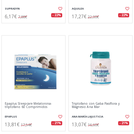
SUPRADYN
AQUILEA
6,17€
17,27€
- 22%
- 22%
7,88€
22,00€
Epaplus Sleepcare Melatonina-
Triptofano con Gaba Pasiflora y
triptofano 60 Comprimidos
Magnesio Ana Mar
EPAPLUS
ANA MARÍA LAJUSTICIA
13,81€
13,07€
- 21%
- 21%
17,54€
16,60€