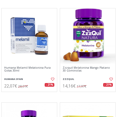
Humana Melamil Melatonina Pura
Zzzquil Melatonina Mango Platano
Gotas 30ml
30 Gominolas
HUMANA SPAIN
ZZZQUIL
22,07€
14,16€
- 21%
- 21%
28,01€
17,97€