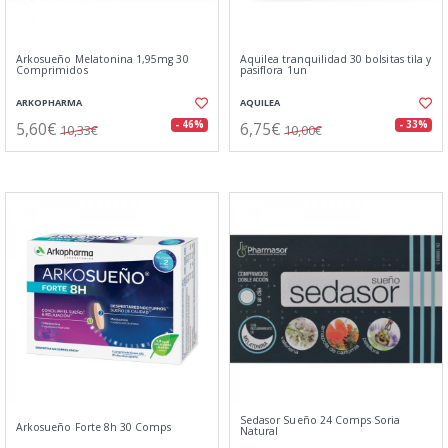
Arkosueño Melatonina 1,95mg 30
Aquilea tranquilidad 30 bolsitas tila y
Comprimidos
pasiflora 1un
ARKOPHARMA
AQUILEA
5,60€
6,75€
- 46%
- 33%
10,33€
10,00€
Sedasor Sueño 24 Comps Soria
Arkosueño Forte 8h 30 Comps
Natural