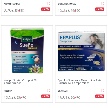
ARKOPHARMA
SORIA NATURAL
9,76€
15,32€
- 27%
- 22%
13,38€
19,59€
Kneipp Sueño Complet 60
Epaplus Sleepcare Melatonina Retard
Comprimidos
Balance 60 Comprimidos
KNEIPP
EPAPLUS
19,92€
16,01€
- 22%
- 22%
25,47€
20,47€