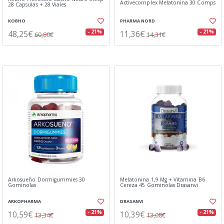
Activecomplex Melatonina 30 Comps
28 Capsulas + 28 Viales
KOBHO
PHARMA NORD
48,25€
11,36€
- 21%
- 21%
60,80€
14,31€
Arkosueño Dormigummies 30
Melatonina 1,9 Mg + Vitamina B6
Gominolas
Cereza 45 Gominolas Drasanvi
ARKOPHARMA
DRASANVI
10,59€
10,39€
- 21%
- 21%
13,34€
13,08€