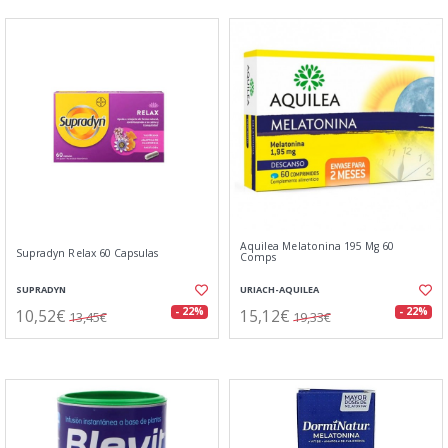
Aquilea Melatonina 195 Mg 60
Supradyn Relax 60 Capsulas
Comps
SUPRADYN
URIACH-AQUILEA
10,52€
15,12€
- 22%
- 22%
13,45€
19,33€