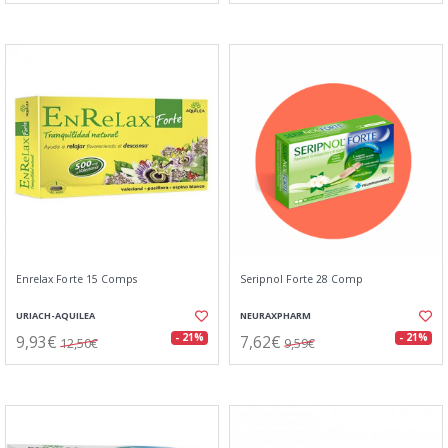
Enrelax Forte 15 Comps
Seripnol Forte 28 Comp
URIACH-AQUILEA
NEURAXPHARM
9,93€
7,62€
- 21%
- 21%
12,50€
9,59€