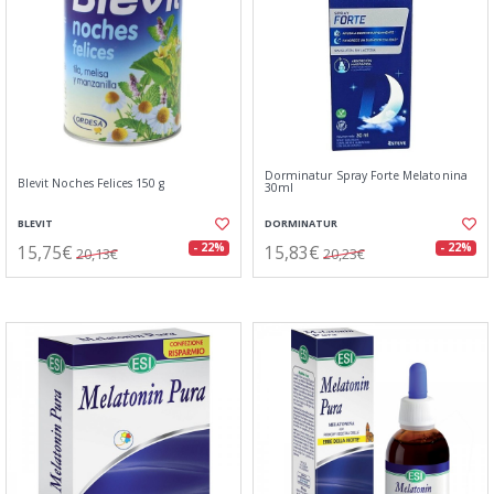
Dorminatur Spray Forte Melatonina
Blevit Noches Felices 150 g
30ml
BLEVIT
DORMINATUR
15,75€
15,83€
- 22%
- 22%
20,13€
20,23€