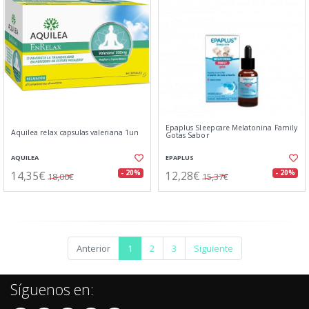
Epaplus Sleepcare Melatonina Family
Aquilea relax capsulas valeriana 1un
Gotas Sabor
AQUILEA
EPAPLUS
14,35€
12,28€
- 20%
- 20%
18,00€
15,37€
Anterior
1
2
3
Siguiente
Síguenos en: