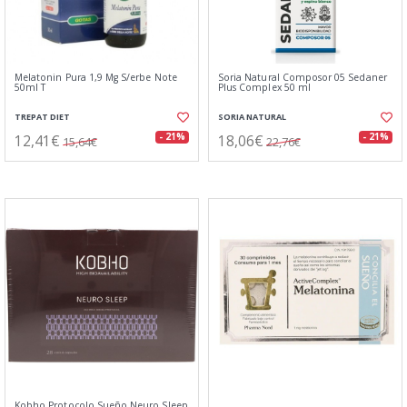
Melatonin Pura 1,9 Mg S/erbe Note
Soria Natural Composor 05 Sedaner
50ml T
Plus Complex 50 ml
TREPAT DIET
SORIA NATURAL
12,41€
18,06€
- 21%
- 21%
15,64€
22,76€
Kobho Protocolo Sueño Neuro Sleep