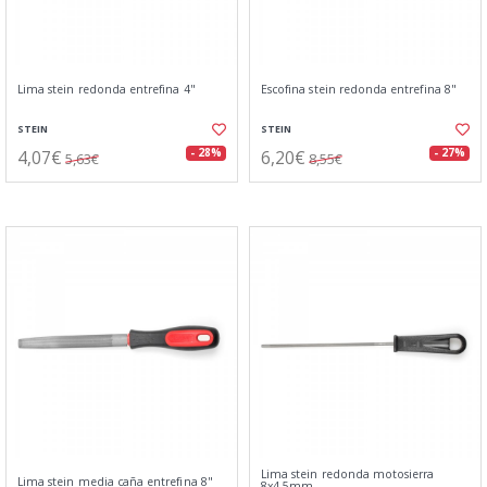
Lima stein redonda entrefina 4"
Escofina stein redonda entrefina 8"
STEIN
STEIN
4,07€
6,20€
- 28%
- 27%
5,63€
8,55€
Lima stein redonda motosierra
Lima stein media caña entrefina 8"
8x4,5mm