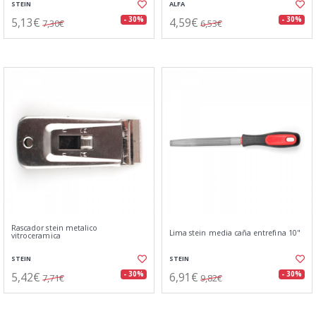
STEIN
ALFA
5,13€
4,59€
- 30%
- 30%
7,30€
6,53€
Rascador stein metalico
Lima stein media caña entrefina 10"
vitroceramica
STEIN
STEIN
5,42€
6,91€
- 30%
- 30%
7,71€
9,82€