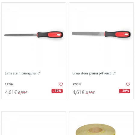
Lima stein triangular 6"
Lima stein plana p/hierro 6"
STEIN
STEIN
4,61€
4,61€
- 30%
- 30%
6,55€
6,55€