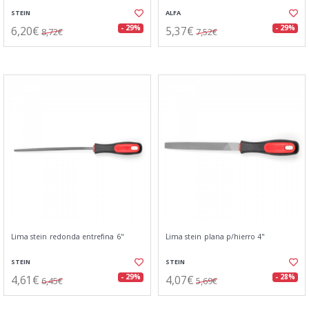
STEIN
ALFA
6,20€
5,37€
- 29%
- 29%
8,72€
7,52€
Lima stein redonda entrefina 6"
Lima stein plana p/hierro 4"
STEIN
STEIN
4,61€
4,07€
- 29%
- 28%
6,45€
5,69€