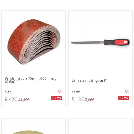
Banda lijadora 75mm.x533mm. gr.
Lima stein triangular 8"
60 (5u)
ALFA
STEIN
8,42€
5,13€
- 27%
- 27%
11,49€
7,00€