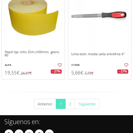
Papel lija rollo 25m.x100mm. grano
Lima stein media caña entrefina 6"
80
ALFA
STEIN
19,55€
5,66€
- 27%
- 27%
26,67€
7,72€
Anterior
1
2
Siguiente
Síguenos en: