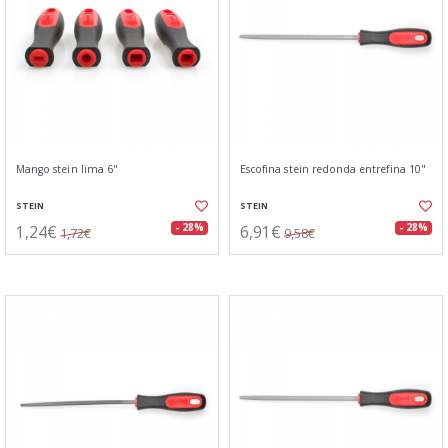
Mango stein lima 6"
Escofina stein redonda entrefina 10"
STEIN
STEIN
1,24€
6,91€
- 28%
- 28%
1,72€
9,58€