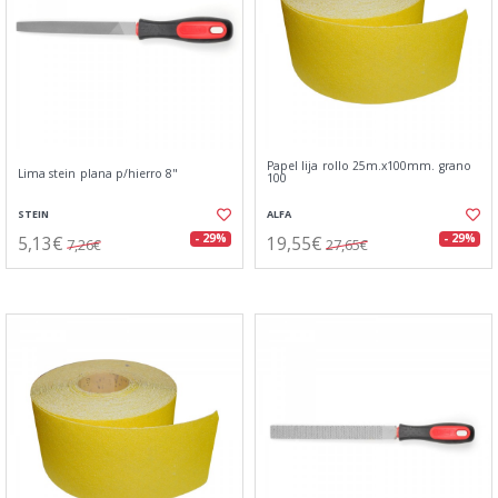
Papel lija rollo 25m.x100mm. grano
Lima stein plana p/hierro 8"
100
STEIN
ALFA
5,13€
19,55€
- 29%
- 29%
7,26€
27,65€