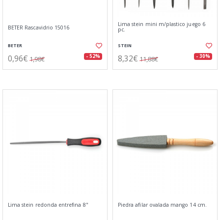
Lima stein mini m/plastico juego 6
BETER Rascavidrio 15016
pc.
BETER
STEIN
0,96€
8,32€
- 52%
- 30%
1,98€
11,88€
Lima stein redonda entrefina 8"
Piedra afilar ovalada mango 14 cm.