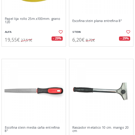
Papel lija rollo 25m.x100mm. grano
Escofina stein plana entrefina 8"
120
ALFA
STEIN
19,55€
6,20€
- 29%
- 29%
27,51€
8,72€
Escofina stein media caña entrefina
Rascador metalico 10 cm. mango 20
8"
cm