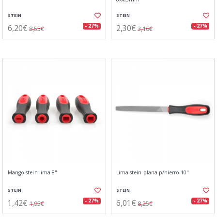
STEIN
STEIN
6,20€
2,30€
- 27%
- 27%
8,55€
3,16€
Mango stein lima 8"
Lima stein plana p/hierro 10"
STEIN
STEIN
1,42€
6,01€
- 27%
- 27%
1,95€
8,25€