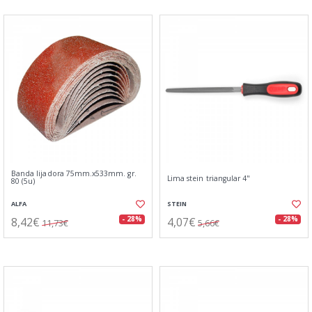
Banda lijadora 75mm.x533mm. gr.
Lima stein triangular 4"
80 (5u)
ALFA
STEIN
8,42€
4,07€
- 28%
- 28%
11,73€
5,66€