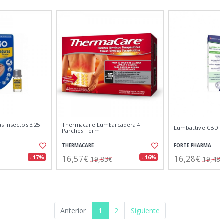
s Insectos 3,25
Thermacare Lumbarcadera 4
Lumbactive CBD 
Parches Term
THERMACARE
FORTE PHARMA
16,57€
16,28€
- 17%
- 16%
19,83€
19,4
Anterior
1
2
Siguiente