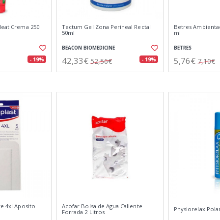
 Heat Crema 250
Tectum Gel Zona Perineal Rectal
Betres Ambientad
50ml
ml
BEACON BIOMEDICINE
BETRES
42,33€
5,76€
- 19%
- 19%
52,56€
7,10€
ve 4xl Aposito
Acofar Bolsa de Agua Caliente
Physiorelax Pola
Forrada 2 Litros