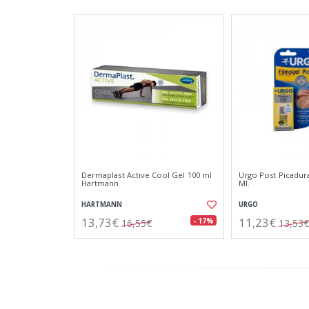
Dermaplast Active Cool Gel 100 ml
Urgo Post Picadura
Hartmann
Ml.
HARTMANN
URGO
13,73€
11,23€
- 17%
16,55€
13,53€