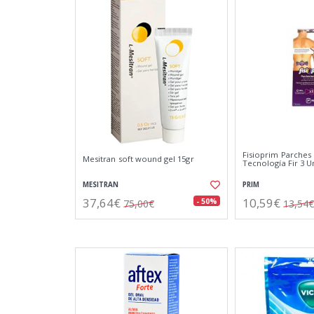
Fisioprim Parches
Mesitran soft wound gel 15gr
Tecnología Fir 3 U
MESITRAN
PRIM
37,64€
10,59€
- 50%
75,00€
13,54€