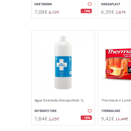
HARTMANN
HANSAPLAST
7,08€
6,39€
- 19%
8,72€
7,87€
Agua Destilada Interapothek 1L
Thermacare Lumba
INTERAPOTHEK
THERMACARE
1,84€
9,42€
- 18%
2,25€
11,44€