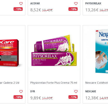
ACOFAR
PHYSIORELAX
8,52€
13,26€
- 19%
- 18%
10,43€
16,2
r Cadera 2 Ud
Physiorelax Forte Plus Crema 75 ml
Nexcare Coldhot 
DYR
NEXCARE
9,89€
12,38€
- 18%
- 17%
11,93€
14,9