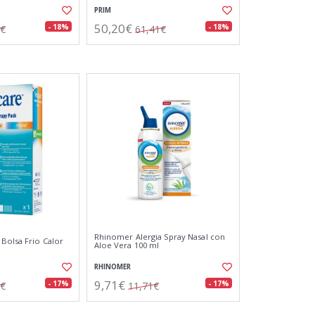
PRIM
50,20€
- 18%
- 18%
3€
61,41€
Rhinomer Alergia Spray Nasal con
Bolsa Frio Calor
Aloe Vera 100 ml
RHINOMER
9,71€
- 17%
- 17%
3€
11,71€