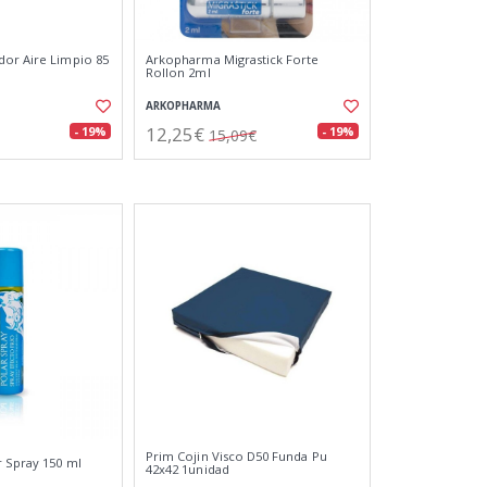
or Aire Limpio 85
Arkopharma Migrastick Forte
Rollon 2ml
ARKOPHARMA
12,25€
- 19%
- 19%
15,09€
Prim Cojin Visco D50 Funda Pu
r Spray 150 ml
42x42 1unidad