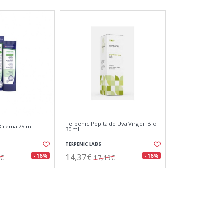
Terpenic Pepita de Uva Virgen Bio
Crema 75 ml
30 ml
TERPENIC LABS
14,37€
- 16%
- 16%
8€
17,19€