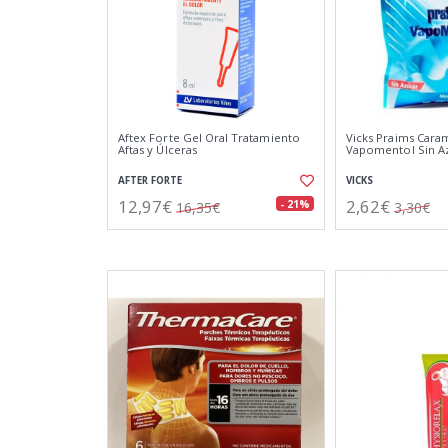
Aftex Forte Gel Oral Tratamiento
Vicks Praims Cara
Aftas y Úlceras
Vapomentol Sin A
AFTER FORTE
VICKS
12,97€
2,62€
- 21%
16,35€
3,30€