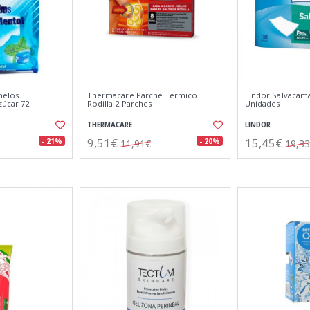
melos
Thermacare Parche Termico
Lindor Salvacam
zúcar 72
Rodilla 2 Parches
Unidades
THERMACARE
LINDOR
9,51€
15,45€
- 21%
- 20%
11,91€
19,3