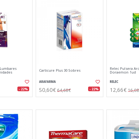
 Lumbares
Relec Pulsera Ar
Carticure Plus 30 Sobres
nidades
Doraemon 1ud
ARAFARMA
RELEC
50,60€
12,66€
- 22%
- 22%
64,68€
16,0