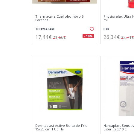
Thermacare Cuellohombro 6
Physiorelax Ultra
Parches
ml
THERMACARE
DYR
17,44€
26,34€
- 19%
21,66€
32,71€
Dermaplast Active Bolsa de Frio
Hansaplast Sensiti
15x25 cm 1 Ud Ha
Esteril 20x10 C