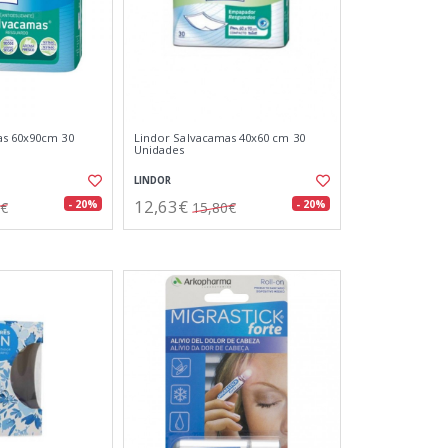
as 60x90cm 30
Lindor Salvacamas 40x60 cm 30
Unidades
LINDOR
12,63€
- 20%
- 20%
3€
15,80€