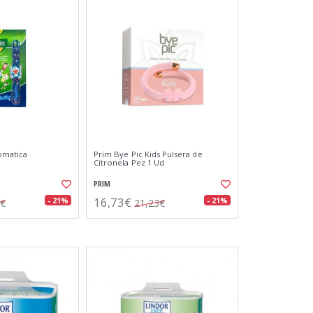
omatica
Prim Bye Pic Kids Pulsera de
Citronela Pez 1 Ud
PRIM
16,73€
- 21%
- 21%
8€
21,23€