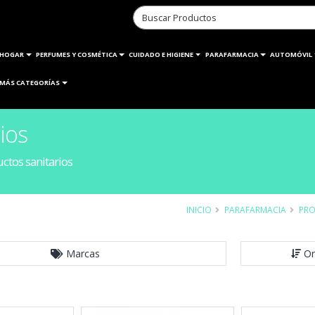
HOGAR
PERFUMES Y COSMÉTICA
CUIDADO E HIGIENE
PARAFARMACIA
AUTOMÓVIL
MÁS CATEGORÍAS
ios
ctos sanitarios
INICIO
PARAFARMACIA
PRO
Marcas
Or