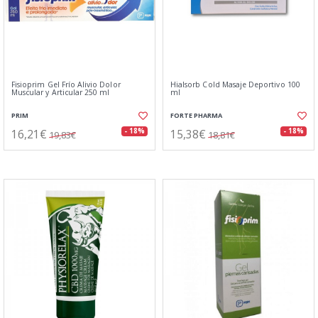
Fisioprim Gel Frío Alivio Dolor
Hialsorb Cold Masaje Deportivo 100
Muscular y Articular 250 ml
ml
PRIM
FORTE PHARMA
16,21€
15,38€
- 18%
- 18%
19,83€
18,81€