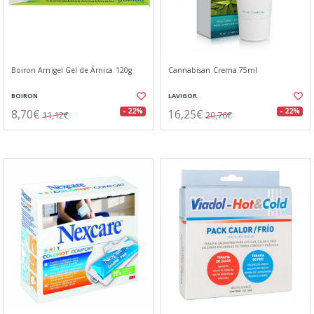
Boiron Arnigel Gel de Árnica 120g
Cannabisan Crema 75ml
BOIRON
LAVIGOR
8,70€
16,25€
- 22%
- 22%
11,12€
20,76€