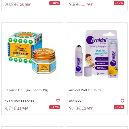
20,59€
9,89€
- 18%
- 17%
25,00€
11,93€
Bálsamo Del Tigre Blanco 19g
Arnidol Roll On 15 ml
NUTRITION ET SANTE
ARNIDOL
9,71€
9,10€
- 17%
- 17%
11,71€
10,97€