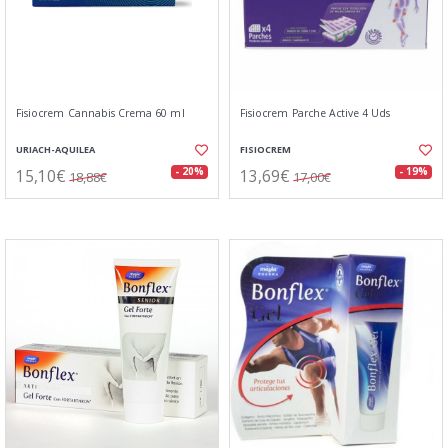
Fisiocrem Cannabis Crema 60 ml
Fisiocrem Parche Active 4 Uds
URIACH-AQUILEA
FISIOCREM
15,10€
13,69€
- 20%
- 19%
18,88€
17,00€