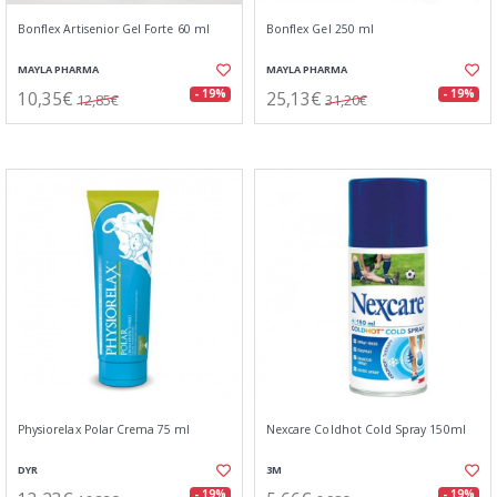
Bonflex Artisenior Gel Forte 60 ml
Bonflex Gel 250 ml
MAYLA PHARMA
MAYLA PHARMA
10,35€
25,13€
- 19%
- 19%
12,85€
31,20€
Physiorelax Polar Crema 75 ml
Nexcare Coldhot Cold Spray 150ml
DYR
3M
- 19%
- 19%