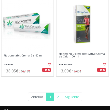
Hartmann Dermaplast Active Crema
Fisiocannabis Crema Gel 60 ml
de Calor 100 ml
DEITERS
HARTMANN
138,05€
13,09€
- 16%
- 16%
165,13€
15,65€
Anterior
1
2
Siguiente