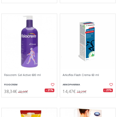
Fisiocrem Gel Active 600 ml
Arkoflex Flash Crema 60 ml
FISIOCREM
ARKOPHARMA
38,34€
14,47€
- 21%
- 21%
48,66€
18,23€