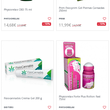
Prim Fisioprim Gel Piernas Cansadas
Physiorelax CBD 75 ml
250ml
PHYSIORELAX
PRIM
14,68€
11,99€
- 18%
- 18%
17,84€
14,56€
Physiorelax Forte Plus Rollon Fast
Fisiocannabis Crema Gel 200 g
75ml
DEITERS
PHYSIORELAX