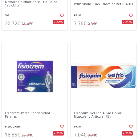
Nexcare Coldhot Bolsa Frio Calor
Prim Viadol Pack Friocalor Ref 734603
195x30 cm
3M
PRIM
20,72€
7,76€
- 22%
- 21%
26,47€
9,86€
Fisiocrem Patch Cannabidiol 8
Fisioprim Gel Frío Alivio Dolor
Parches
Muscular y Articular 75 ml
FISIOCREM
PRIM
18,85€
7,04€
- 21%
- 21%
23,94€
8,94€