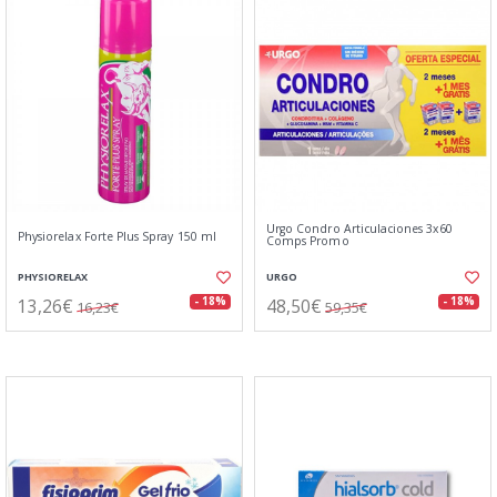
Urgo Condro Articulaciones 3x60
Physiorelax Forte Plus Spray 150 ml
Comps Promo
PHYSIORELAX
URGO
13,26€
48,50€
- 18%
- 18%
16,23€
59,35€