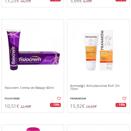
13,23€
5,66€
16,32€
6,98€
Aromalgic Articulaciones Roll On
Fisiocrem Crema de Masaje 60ml
75ml
FISIOCREM
PRANAROM
10,51€
15,92€
- 19%
- 19%
12,96€
19,62€