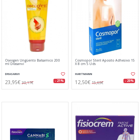
Oseogen Ungüento Balsamico 200
Cosmopor Steril Aposito Adhesivo 15
ml Drasanvi
X 8 cm 5 Uds
DRASANVI
HARTMANN
23,95€
12,50€
- 21%
- 20%
30,17€
15,63€