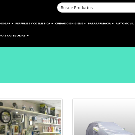
HOGAR
PERFUMES Y COSMÉTICA
CUIDADO E HIGIENE
PARAFARMACIA
AUTOMÓVIL
MÁS CATEGORÍAS