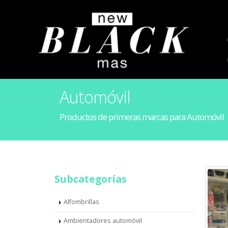
Automóvil
Productos de primeras marcas para Automóvil
Subcategorías
Alfombrillas
Ambientadores automóvil