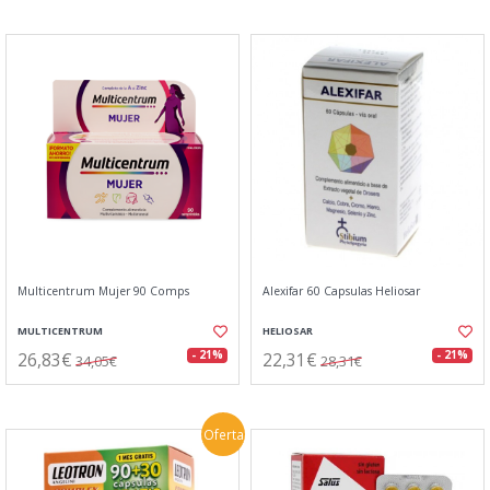
Multicentrum Mujer 90 Comps
Alexifar 60 Capsulas Heliosar
MULTICENTRUM
HELIOSAR
26,83€
22,31€
- 21%
- 21%
34,05€
28,31€
Oferta