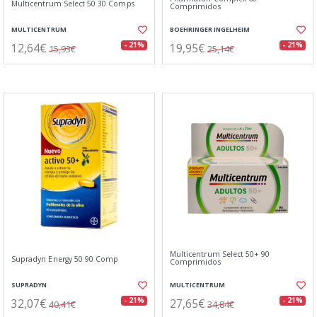
Multicentrum Select 50 30 Comps
Comprimidos
MULTICENTRUM
BOEHRINGER INGELHEIM
12,64€
19,95€
- 21%
- 21%
15,93€
25,14€
Multicentrum Select 50+ 90
Supradyn Energy 50 90 Comp
Comprimidos
SUPRADYN
MULTICENTRUM
32,07€
27,65€
- 21%
- 21%
40,41€
34,84€