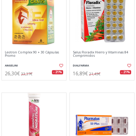
Leotron Complex 90 + 30 Cápsulas
Salus Floradix Hierro y Vitaminas 84
Promo
Comprimidos
ANGELINI
DIALFARMA
26,30€
16,89€
- 21%
- 21%
33,37€
21,43€