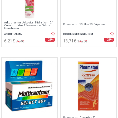
Arkopharma Arkovital Hidratium 24
Pharmaton 50 Plus 30 Cápsulas
Comprimidos Efervescentes Sabor
Frambuesa
ARKOPHARMA
BOEHRINGER INGELHEIM
6,21€
13,71€
- 21%
- 21%
7,84€
17,28€
Pharmaton Complex 60