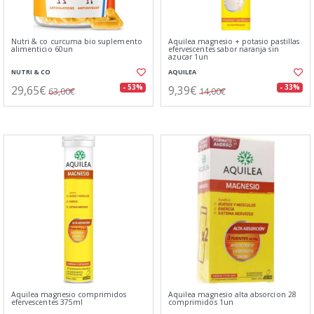
Nutri & co curcuma bio suplemento
Aquilea magnesio + potasio pastillas
alimenticio 60un
efervescentes sabor naranja sin
azucar 1un
NUTRI & CO
AQUILEA
29,65€
9,39€
- 53%
- 33%
63,00€
14,00€
Aquilea magnesio comprimidos
Aquilea magnesio alta absorcion 28
efervescentes 375ml
comprimidos 1un