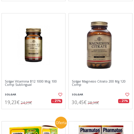
Solgar Vitamina B12 1000 Mcg 100
Solgar Magnesio Citrato 200 Mg 120
Comp Sublingual
Comp
SOLGAR
SOLGAR
19,23€
30,45€
- 21%
- 21%
24,23€
38,36€
Oferta