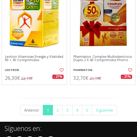
Leotron Vitaminas Energía y Vitalidad
Pharmaton Complex Multivitamínico
90 + 30 Comprimidos
Duplo 2 X 60 Comprimidos Promo
LEOTRON
PHARMATON
26,30€
32,70€
- 21%
- 21%
33,13€
41,19€
Anterior
1
2
3
4
5
Siguiente
Síguenos en: