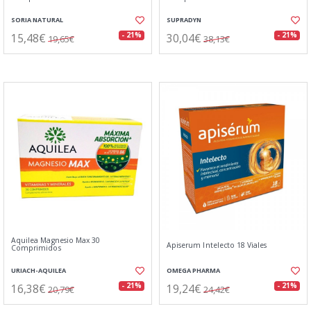
SORIA NATURAL
SUPRADYN
15,48€
30,04€
- 21%
- 21%
19,65€
38,13€
Aquilea Magnesio Max 30
Apiserum Intelecto 18 Viales
Comprimidos
URIACH-AQUILEA
OMEGA PHARMA
16,38€
19,24€
- 21%
- 21%
20,79€
24,42€