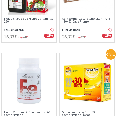
Floradix Jarabe de Hierro y Vitaminas
Activecomplex Caroteno Vitamina E
250ml
120+30 Caps Promo
SALUS FLORADIX
PHARMA NORD
16,33€
26,32€
- 21%
- 21%
20,74€
33,42€
Oferta
Hierro Vitamina C Soria Natural 60
Supradyn Energy 90 + 30
Comprimidos
Comprimidos Promo