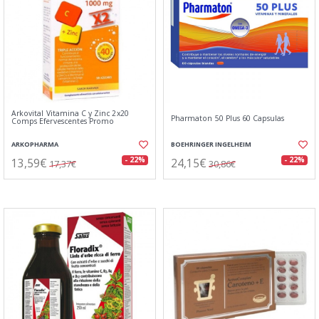
Arkovital Vitamina C y Zinc 2x20
Pharmaton 50 Plus 60 Capsulas
Comps Efervescentes Promo
ARKOPHARMA
BOEHRINGER INGELHEIM
13,59€
24,15€
- 22%
- 22%
17,37€
30,86€