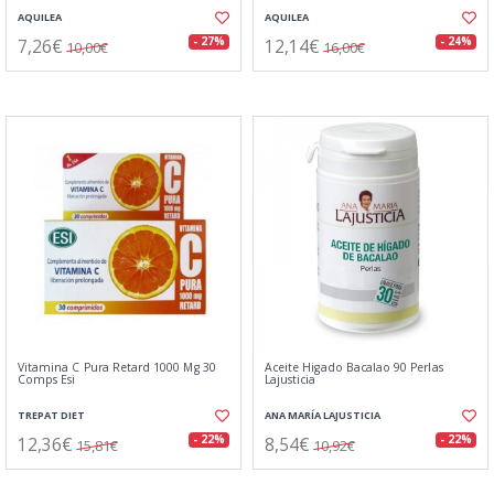
AQUILEA
AQUILEA
7,26€
12,14€
- 27%
- 24%
10,00€
16,00€
Vitamina C Pura Retard 1000 Mg 30
Aceite Higado Bacalao 90 Perlas
Comps Esi
Lajusticia
TREPAT DIET
ANA MARÍA LAJUSTICIA
12,36€
8,54€
- 22%
- 22%
15,81€
10,92€