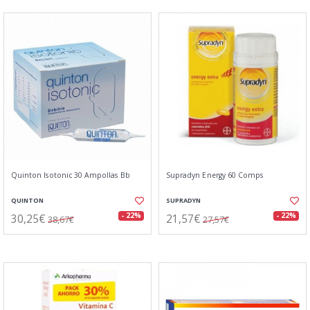
Quinton Isotonic 30 Ampollas Bb
Supradyn Energy 60 Comps
QUINTON
SUPRADYN
30,25€
21,57€
- 22%
- 22%
38,67€
27,57€