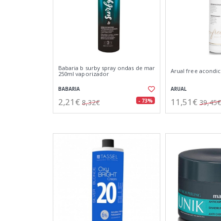
Babaria b surby spray ondas de mar
Arual free acondi
250ml vaporizador
BABARIA
ARUAL
2,21€
11,51€
- 73%
8,32€
39,45€