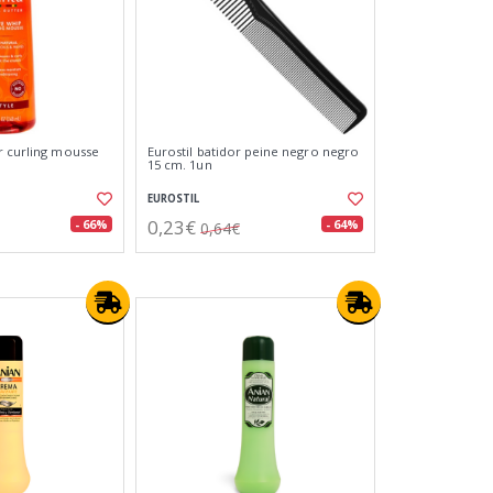
r curling mousse
Eurostil batidor peine negro negro
15 cm. 1un
EUROSTIL
0,23€
- 66%
- 64%
0,64€