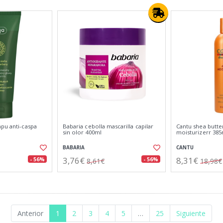
mpu anti-caspa
Babaria cebolla mascarilla capilar
Cantu shea butter
sin olor 400ml
moisturizerr 385
BABARIA
CANTU
3,76€
8,31€
- 56%
- 56%
8,61€
18,98€
Anterior
1
2
3
4
5
…
25
Siguiente