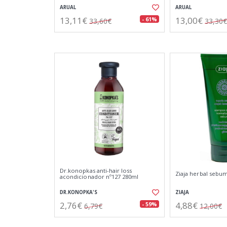
ARUAL
ARUAL
13,11€
13,00€
- 61%
33,60€
33,30€
Dr.konopkas anti-hair loss
Ziaja herbal seb
acondicionador nº127 280ml
DR.KONOPKA'S
ZIAJA
2,76€
4,88€
- 59%
6,79€
12,00€