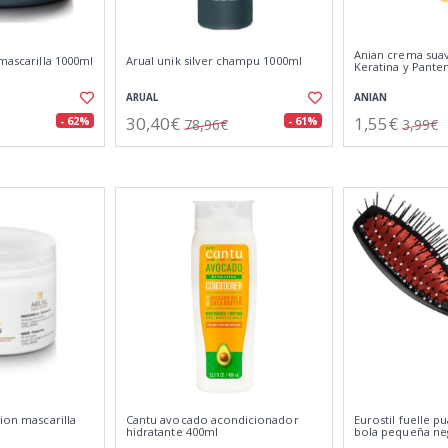
Anian crema sua
 mascarilla 1000ml
Arual unik silver champu 1000ml
Keratina y Pante
ARUAL
ANIAN
30,40€
1,55€
- 62%
- 61%
78,96€
3,99€
tion mascarilla
Cantu avocado acondicionador
Eurostil fuelle p
hidratante 400ml
bola pequeña ne