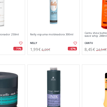
Cantu shea butte
cionador 250ml
Nelly espuma moldeadora 300ml
wave whip 248ml
NELLY
CANTU
1,99€
8,45€
- 71%
- 67%
6,00€
24,54€