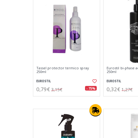
Tassel protector termico spray
Eurostil bi-phase
250ml
250ml
EUROSTIL
EUROSTIL
0,79€
0,32€
- 75%
3,15€
1,27€