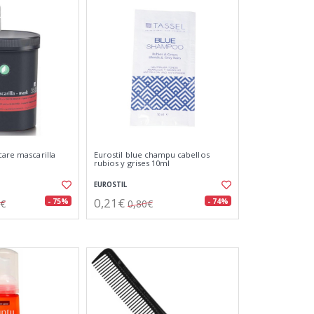
care mascarilla
Eurostil blue champu cabellos
rubios y grises 10ml
EUROSTIL
0,21€
- 75%
- 74%
0€
0,80€