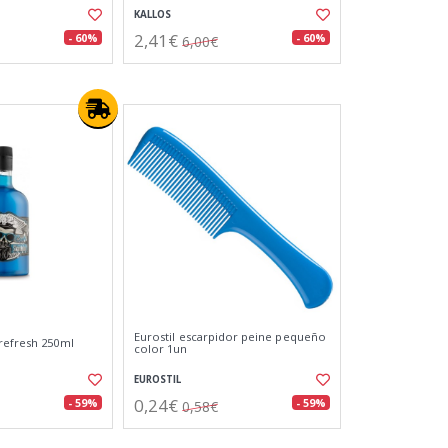
KALLOS
2,41€
- 60%
- 60%
6,00€
Eurostil escarpidor peine pequeño
refresh 250ml
color 1un
EUROSTIL
0,24€
- 59%
- 59%
0,58€