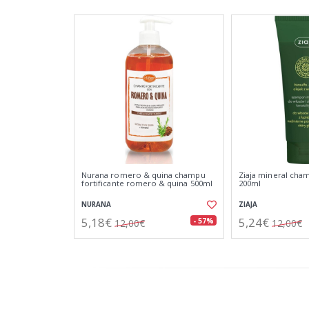
Nurana romero & quina champu
Ziaja mineral cha
fortificante romero & quina 500ml
200ml
NURANA
ZIAJA
5,18€
5,24€
- 57%
12,00€
12,00€