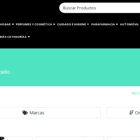
HOGAR
PERFUMES Y COSMÉTICA
CUIDADO E HIGIENE
PARAFARMACIA
AUTOMÓVIL
MÁS CATEGORÍAS
bello
INIC
Marcas
Or