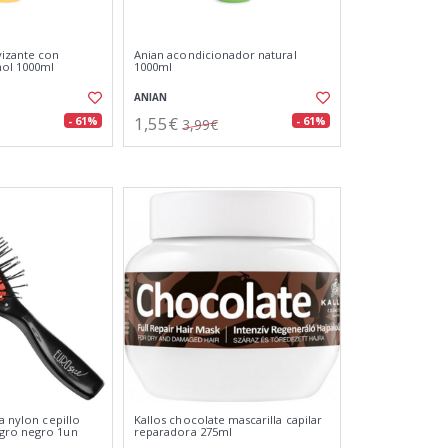
vizante con
Anian acondicionador natural
nol 1000ml
1000ml
ANIAN
1,55€
- 61%
- 61%
3,99€
ua nylon cepillo
Kallos chocolate mascarilla capilar
gro negro 1un
reparadora 275ml