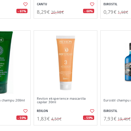
CANTU
EUROSTIL
8,29€
0,79€
- 61%
- 60%
20,98€
1,98€
Revlon eksperience mascarilla
um champu 200ml
Eurostil champu 
capilar 30ml
REVLON
EUROSTIL
1,83€
7,93€
- 59%
- 59%
4,50€
19,46€