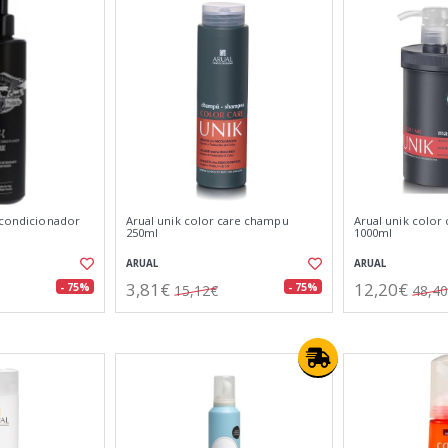
 acondicionador
Arual unik color care champu
Arual unik color 
250ml
1000ml
ARUAL
ARUAL
3,81€
12,20€
- 75%
- 75%
15,12€
48,4