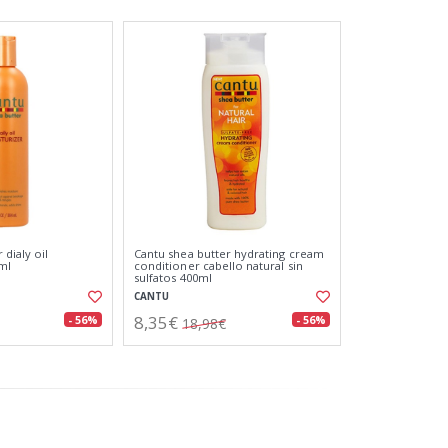
 dialy oil
Cantu shea butter hydrating cream
ml
conditioner cabello natural sin
sulfatos 400ml
CANTU
8,35€
- 56%
- 56%
18,98€