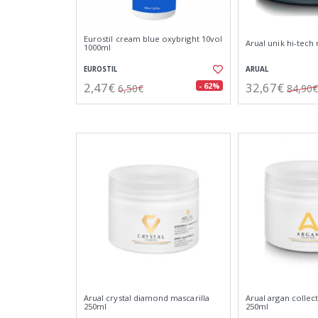
Eurostil cream blue oxybright 10vol
Arual unik hi-tech
1000ml
EUROSTIL
ARUAL
2,47€
32,67€
- 62%
6,50€
84,90€
Arual crystal diamond mascarilla
Arual argan collec
250ml
250ml