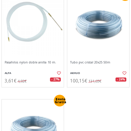
Pasahilos nylon doble anilla 10 m.
Tubo pvc cristal 20x25 50m
ALFA
AKHUO
3,61€
100,15€
- 27%
- 24%
4,92€
131,65€
Envío
Gratis