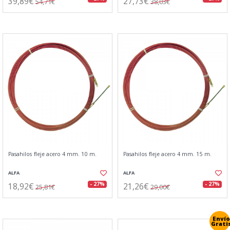
39,89€
27,73€
54,71€
38,03€
Pasahilos fleje acero 4 mm. 10 m.
Pasahilos fleje acero 4 mm. 15 m.
ALFA
ALFA
18,92€
21,26€
- 27%
- 27%
25,81€
29,00€
Envío
Grati