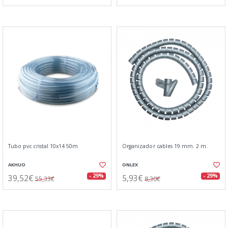
Tubo pvc cristal 10x14 50m
Organizador cables 19 mm. 2 m.
AKHUO
ONLEX
39,52€
5,93€
- 29%
- 29%
55,33€
8,30€