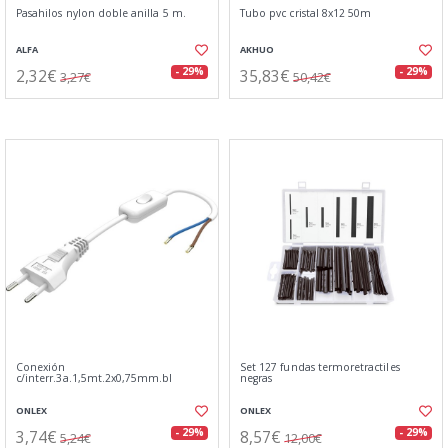
Pasahilos nylon doble anilla 5 m.
Tubo pvc cristal 8x12 50m
ALFA
AKHUO
2,32€
35,83€
- 29%
- 29%
3,27€
50,42€
Conexión
Set 127 fundas termoretractiles
c/interr.3a.1,5mt.2x0,75mm.bl
negras
ONLEX
ONLEX
3,74€
8,57€
- 29%
- 29%
5,24€
12,00€