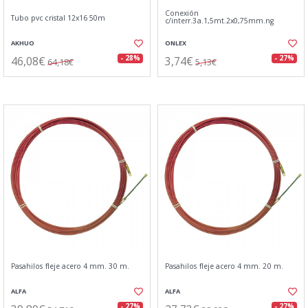
Conexión
Tubo pvc cristal 12x16 50m
c/interr.3a.1,5mt.2x0,75mm.ng
AKHUO
ONLEX
46,08€
3,74€
- 28%
- 27%
64,18€
5,13€
Pasahilos fleje acero 4 mm. 30 m.
Pasahilos fleje acero 4 mm. 20 m.
ALFA
ALFA
- 27%
- 27%