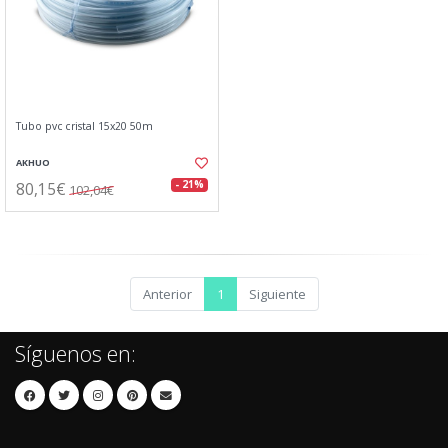
Tubo pvc cristal 15x20 50m
AKHUO
80,15€
- 21%
102,04€
Anterior
1
Siguiente
Síguenos en: