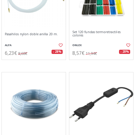
Set 120 fundas termoretractiles
Pasahilos nylon doble anilla 20 m.
colores
ALFA
ONLEX
6,23€
8,57€
- 28%
- 28%
8,68€
11,94€