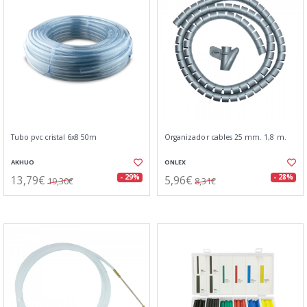
Tubo pvc cristal 6x8 50m
Organizador cables 25 mm. 1,8 m.
AKHUO
ONLEX
13,79€
5,96€
- 29%
- 28%
19,30€
8,31€