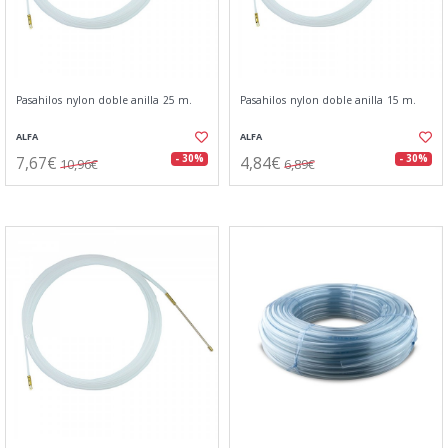
Pasahilos nylon doble anilla 25 m.
Pasahilos nylon doble anilla 15 m.
ALFA
ALFA
7,67€
4,84€
- 30%
- 30%
10,96€
6,89€