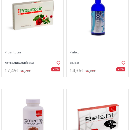
Proantocin
Platicol
ARTESANIA AGRÍCOLA
BILIGO
17,45€
14,36€
- 9%
- 9%
19,20€
15,80€