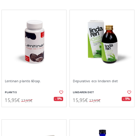
Lentinan plantis 60cap.
Depurativo eco lindaren diet
PLANTIS
LINDAREN DIET
15,95€
15,95€
- 9%
- 9%
17,55€
17,55€