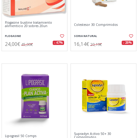
Flogasine bustine tratamiento
Colestesor 30 Comprimidos
alimenticio 20 sobres 20un
FLOGASINE
SORIA NATURAL
24,00€
16,14€
- 47%
- 20%
45,00€
20,19€
Supradyn Activo 50+ 30
Lipograsil 50 Comps
Comprimidos