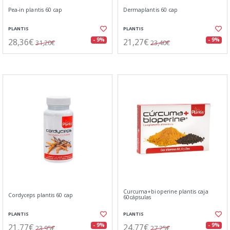
Pea-in plantis 60 cap
Dermaplantis 60 cap
PLANTIS
PLANTIS
28,36€
21,27€
- 9%
- 9%
31,20€
23,40€
Curcuma+bioperine plantis caja
Cordyceps plantis 60 cap
60cápsulas
PLANTIS
PLANTIS
21,77€
24,77€
- 9%
- 9%
23,95€
27,25€