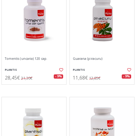
Tomentis (uncaria) 120 cap.
Guarana (piracuru)
PLANTIS
PLANTIS
28,45€
11,68€
- 9%
- 9%
31,30€
12,85€