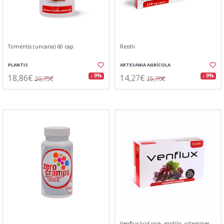
Tomentis (uncaria) 60 cap.
Reishi
PLANTIS
ARTESANIA AGRÍCOLA
18,86€
14,27€
- 9%
- 9%
20,75€
15,70€
Venflux (vid roja, mirtilo, vitaminas