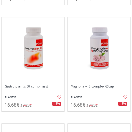
Gastro plantis 60 comp mast
Magnolia + B complex 60cap
PLANTIS
PLANTIS
16,68€
16,68€
- 9%
- 9%
18,35€
18,35€