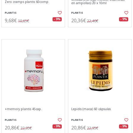
Zero cramps plantis 60comp
en ampollas) 20 x 10ml
PLANTIS
PLANTIS
9,68€
20,36€
- 9%
- 9%
10,65€
22,40€
+memory plantis 45cap.
Lepidis (maca) 60 cápsulas
PLANTIS
PLANTIS
20,86€
20,86€
- 9%
- 9%
22,95€
22,95€