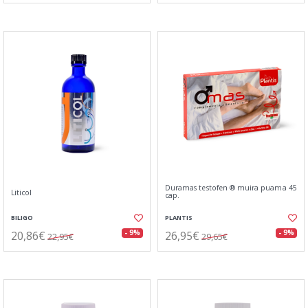
Duramas testofen ® muira puama 45
Liticol
cap.
BILIGO
PLANTIS
20,86€
26,95€
- 9%
- 9%
22,95€
29,65€