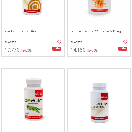
Plantisol plantis 60cap.
lecitina de soja 220 perlas 540mg
PLANTIS
PLANTIS
17,77€
14,18€
- 9%
- 9%
19,55€
15,60€