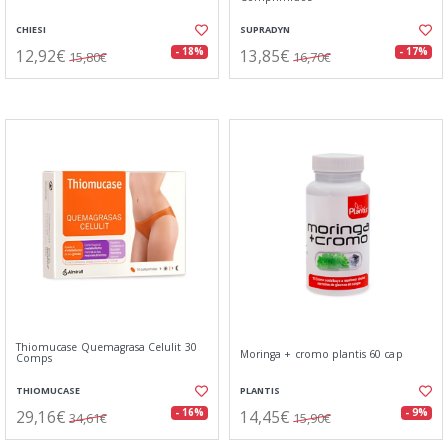
CHIESI
SUPRADYN
12,92€
13,85€
- 18%
- 17%
15,80€
16,70€
Thiomucase Quemagrasa Celulit 30
Moringa + cromo plantis 60 cap
Comps
THIOMUCASE
PLANTIS
29,16€
14,45€
- 16%
- 9%
34,61€
15,90€