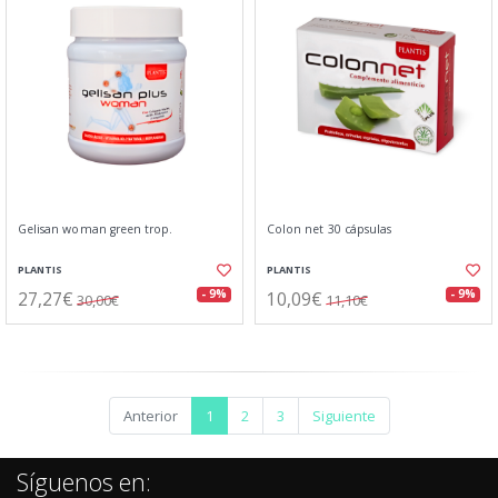
Gelisan woman green trop.
Colon net 30 cápsulas
PLANTIS
PLANTIS
27,27€
10,09€
- 9%
- 9%
30,00€
11,10€
Anterior
1
2
3
Siguiente
Síguenos en: