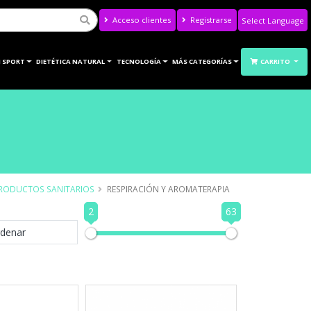
Acceso clientes
Registrarse
Powered by
Translate
 SPORT
DIETÉTICA NATURAL
TECNOLOGÍA
MÁS CATEGORÍAS
CARRITO
RODUCTOS SANITARIOS
RESPIRACIÓN Y AROMATERAPIA
2
63
denar