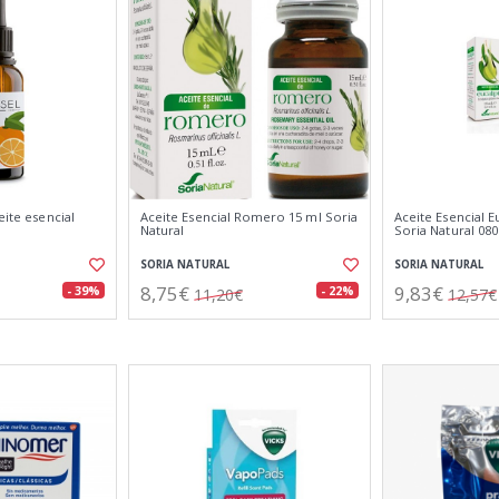
eite esencial
Aceite Esencial Romero 15 ml Soria
Aceite Esencial E
Natural
Soria Natural 08
SORIA NATURAL
SORIA NATURAL
8,75€
9,83€
- 39%
- 22%
11,20€
12,57€