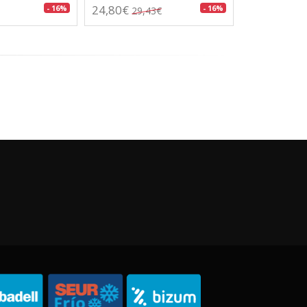
24,80€
- 16%
- 16%
29,43€