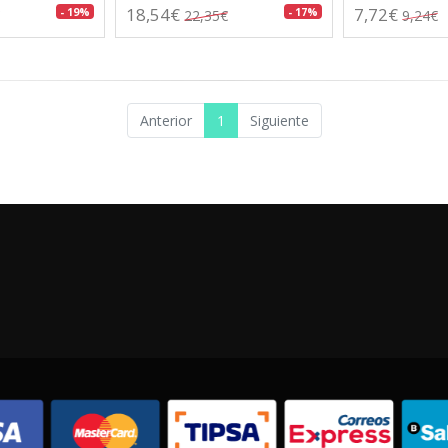
18,54€
7,72€
- 19%
- 17%
22,35€
9,24€
Anterior
1
Siguiente