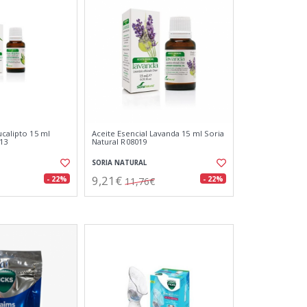
ucalipto 15 ml
Aceite Esencial Lavanda 15 ml Soria
013
Natural R08019
SORIA NATURAL
9,21€
- 22%
- 22%
11,76€