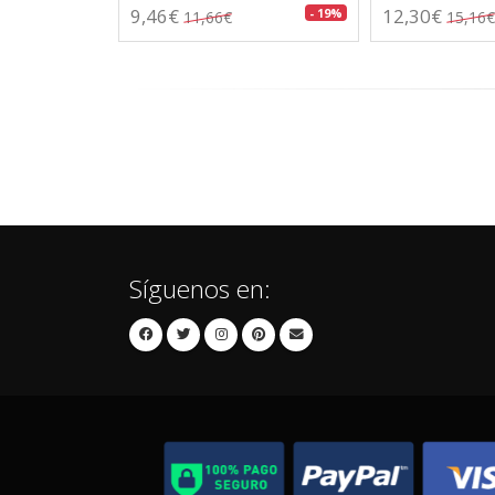
9,46€
12,30€
- 19%
11,66€
15,16€
Síguenos en: