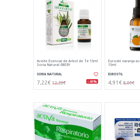
Aceite Esencial de Arbol de Te 15ml
Eurostil naranja ac
Soria Natural 08039
15ml
SORIA NATURAL
EUROSTIL
7,22€
4,91€
- 41%
12,20€
8,00€