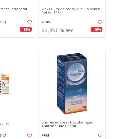
omada Intranasal
Vicks Humidificador Mini Coolmist
Ref Vul525e4
SICA
VICKS
62,45€
- 19%
- 19%
76,98€
Snoreeze Spray Bucofaríngeo
s 20 ml
Antironquidos 22 ml
SICA
PRIM