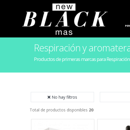
HOGAR
PE
Respiración y aromater
Productos de primeras marcas para Respiración
No hay filtros
Total de productos disponibles
20