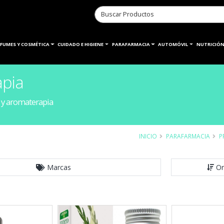
RFUMES Y COSMÉTICA
CUIDADO E HIGIENE
PARAFARMACIA
AUTOMÓVIL
NUTRICIÓN
apia
 y aromaterapia
INICIO
PARAFARMACIA
P
Marcas
Or