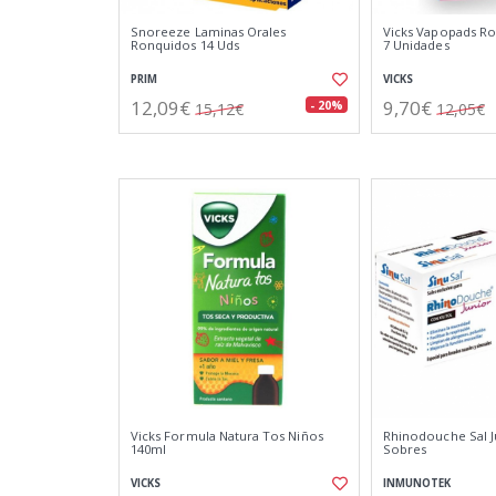
Snoreeze Laminas Orales
Vicks Vapopads R
Ronquidos 14 Uds
7 Unidades
PRIM
VICKS
12,09€
9,70€
- 20%
15,12€
12,05€
Vicks Formula Natura Tos Niños
Rhinodouche Sal Ju
140ml
Sobres
VICKS
INMUNOTEK