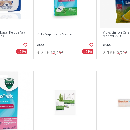
 Nasal Pequeña /
Vicks Limon Car
Vicks Vapopads Mentol
des
Mentol 72 g
VICKS
VICKS
9,70€
2,18€
- 21%
- 21%
12,23€
2,73€