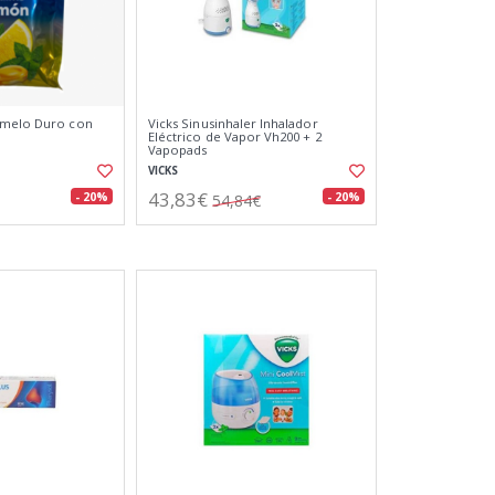
amelo Duro con
Vicks Sinusinhaler Inhalador
Eléctrico de Vapor Vh200 + 2
Vapopads
VICKS
43,83€
- 20%
- 20%
54,84€