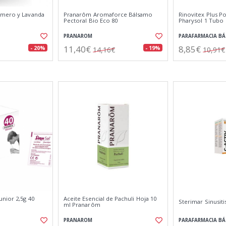
omero y Lavanda
Pranarôm Aromaforce Bálsamo
Rinovitex Plus P
Pectoral Bio Eco 80
Pharysol 1 Tubo
PRANAROM
PARAFARMACIA BÁ
11,40€
8,85€
- 20%
- 19%
14,16€
10,91€
nior 2,5g 40
Aceite Esencial de Pachuli Hoja 10
Sterimar Sinusiti
ml Pranarôm
PRANAROM
PARAFARMACIA BÁ