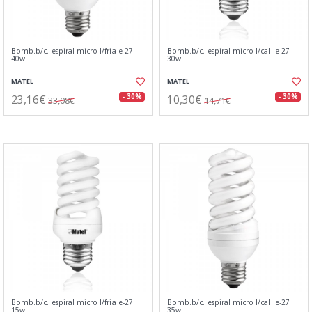
Bomb.b/c. espiral micro l/fria e-27
Bomb.b/c. espiral micro l/cal. e-27
40w
30w
MATEL
MATEL
23,16€
10,30€
- 30%
- 30%
33,08€
14,71€
Bomb.b/c. espiral micro l/fria e-27
Bomb.b/c. espiral micro l/cal. e-27
15w
35w