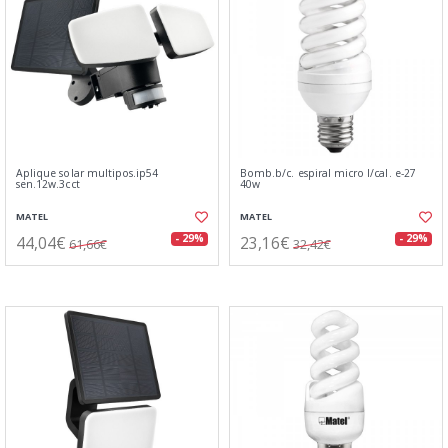
Aplique solar multipos.ip54
Bomb.b/c. espiral micro l/cal. e-27
sen.12w.3cct
40w
MATEL
MATEL
44,04€
23,16€
- 29%
- 29%
61,66€
32,42€