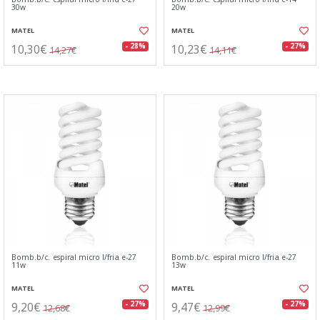
30w
20w
MATEL
MATEL
10,30€
10,23€
- 28%
- 27%
14,27€
14,11€
Bomb.b/c. espiral micro l/fria e-27
Bomb.b/c. espiral micro l/fria e-27
11w
13w
MATEL
MATEL
9,20€
9,47€
- 27%
- 27%
12,68€
12,99€