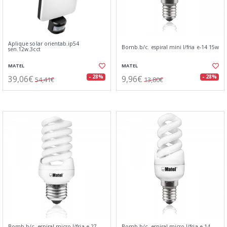
Aplique solar orientab.ip54
Bomb.b/c. espiral mini l/fria e-14 15w
sen.12w.3cct
MATEL
MATEL
39,06€
9,96€
- 28%
- 28%
54,41€
13,80€
Bomb.b/c. espiral micro l/fria e-27
Bomb.b/c. espiral micro l/fria e-14