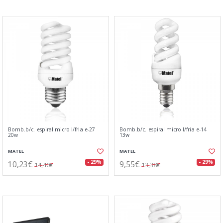
Bomb.b/c. espiral micro l/fria e-27
Bomb.b/c. espiral micro l/fria e-14
20w
13w
MATEL
MATEL
10,23€
9,55€
- 29%
- 29%
14,40€
13,38€