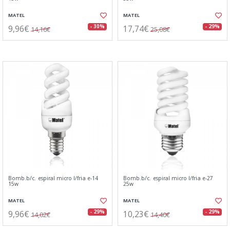
MATEL
MATEL
9,96€
17,74€
- 30%
- 29%
14,16€
25,08€
Bomb.b/c. espiral micro l/fria e-14
Bomb.b/c. espiral micro l/fria e-27
15w
25w
MATEL
MATEL
9,96€
10,23€
- 29%
- 29%
14,02€
14,40€