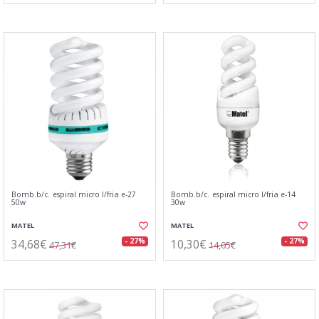
Bomb.b/c. espiral micro l/fria e-27
Bomb.b/c. espiral micro l/fria e-14
50w
30w
MATEL
MATEL
34,68€
10,30€
- 27%
- 27%
47,31€
14,05€