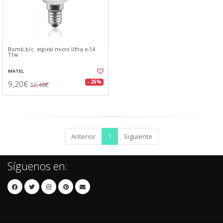
Bomb.b/c. espiral micro l/fria e-14
11w
MATEL
9,20€
- 26%
12,48€
Anterior
1
Siguiente
Síguenos en: