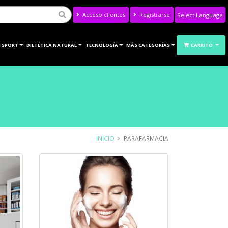
Acceso clientes
Registrarse
Powered by
Translate
 SPORT
DIETÉTICA NATURAL
TECNOLOGÍA
MÁS CATEGORÍAS
CARRITO
INICIO
PARAFARMACIA