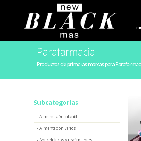
HOGAR
PE
Parafarmacia
Productos de primeras marcas para Parafarmac
Subcategorías
Alimentación infantil
Alimentación varios
Anticelulticos y reafirmantes