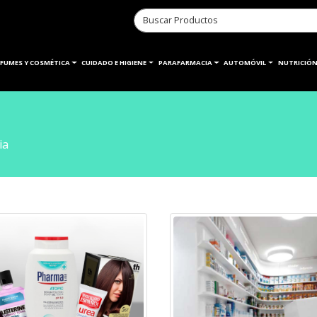
RFUMES Y COSMÉTICA
CUIDADO E HIGIENE
PARAFARMACIA
AUTOMÓVIL
NUTRICIÓN
ia