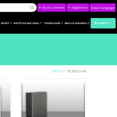
Acceso clientes
Registrarse
Powered by
Translate
 SPORT
DIETÉTICA NATURAL
TECNOLOGÍA
MÁS CATEGORÍAS
CARRITO
INICIO
TECNOLOGÍA