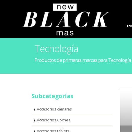
HOGAR
PE
Tecnología
Productos de primeras marcas para Tecnología
Subcategorías
Accesorios cámaras
Accesorios Coches
Accesorios tablets