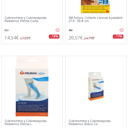
Cubreortesis y Cubrescayolas
3M Futuro Collarín Cervical Ajustable
Pediatrico Pierna Corta
27,9 - 50,8 cm
ESI
3M
14,54€
20,57€
- 18%
- 17%
17,65€
24,79€
Cubreortesis y Cubrescayolas
Cubreortesis y Cubrescayolas
Pediatrico Pierna L
Pediatrico Brazo Co