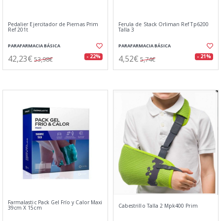
Pedalier Ejercitador de Piernas Prim
Ferula de Stack Orliman Ref Tp6200
Ref 201t
Talla 3
PARAFARMACIA BÁSICA
PARAFARMACIA BÁSICA
42,23€
4,52€
- 22%
- 21%
53,98€
5,74€
Farmalastic Pack Gel Frío y Calor Maxi
Cabestrillo Talla 2 Mpk400 Prim
39cm X 15cm