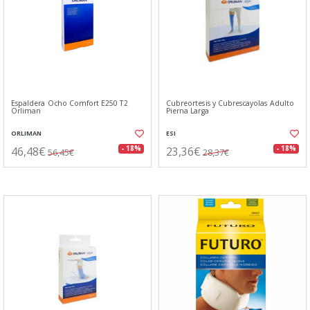
Espaldera Ocho Comfort E250 T2
Cubreortesis y Cubrescayolas Adulto
Orliman
Pierna Larga
ORLIMAN
ESI
46,48€
23,36€
- 18%
- 18%
56,45€
28,37€