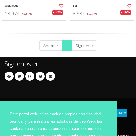
ORLIMAN
ESI
18,97€
8,98€
- 17%
- 16%
22,86€
10,73€
Anterior
1
Siguiente
Síguenos en:
Este portal web utiliza cookies propias con finalidad
técnica, y para realizar estadísticas de uso Web, las
cookies se usan para la personalización de anuncios
que en ningún caso hacen identificable al usuario no