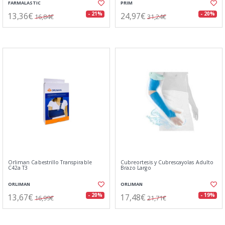
FARMALASTIC
PRIM
13,36€
24,97€
- 21%
- 20%
16,84€
31,24€
Orliman Cabestrillo Transpirable
Cubreortesis y Cubrescayolas Adulto
C42a T3
Brazo Largo
ORLIMAN
ORLIMAN
13,67€
17,48€
- 20%
- 19%
16,99€
21,71€