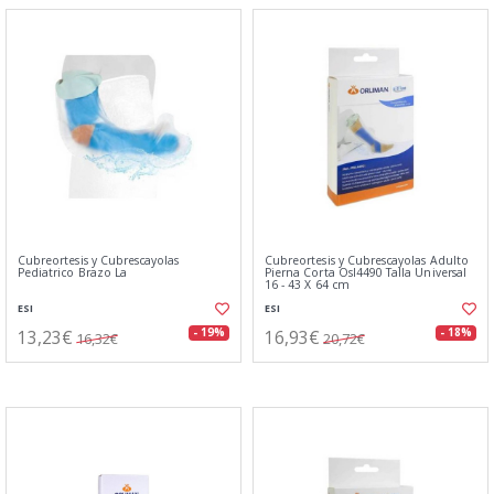
Cubreortesis y Cubrescayolas
Cubreortesis y Cubrescayolas Adulto
Pediatrico Brazo La
Pierna Corta Osl4490 Talla Universal
16 - 43 X 64 cm
ESI
ESI
13,23€
16,93€
- 19%
- 18%
16,32€
20,72€