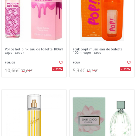
Police hot pink eau de toilette 100ml
Fcuk pop! music eau de toilette
vaporizador
100ml vaporizador
POLICE
FCUK
10,66€
5,34€
- 71%
- 71%
37,01€
18,36€