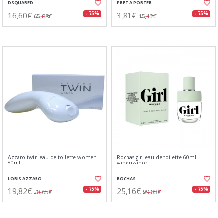
DSQUARED
PRET A PORTER
16,60€
3,81€
- 75%
- 75%
65,88€
15,12€
Azzaro twin eau de toilette women
Rochas girl eau de toilette 60ml
80ml
vaporizador
LORIS AZZARO
ROCHAS
19,82€
25,16€
- 75%
- 75%
78,65€
99,83€