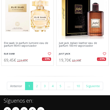
Elie saab le parfum lumiere eau de
Just jack italian leather eau de
parfum 90ml vaporizador
parfum 100ml vaporizador
ELIE SAAB
JUST JACK
69,45€
19,70€
- 69%
- 69%
223,85€
63,36€
Anterior
1
2
3
4
5
…
10
Siguiente
Síguenos en: