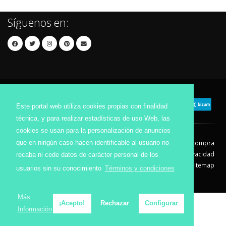
Síguenos en:
Este portal web utiliza cookies propias con finalidad
técnica, y para realizar estadísticas de uso Web, las
cookies se usan para la personalización de anuncios
que en ningún caso hacen identificable al usuario no
Contacto
Aviso Legal
Condiciones de compra
Política de envíos
Política de devolución
Política de Privacidad
recaba ni cede datos de carácter personal de los
Política de Cookies
Sitemap
usuarios sin su conocimiento
Términos y condiciones
© 2026 - Todos los derechos reservados.
Más
¡Acepto!
Rechazar
Configurar
Información