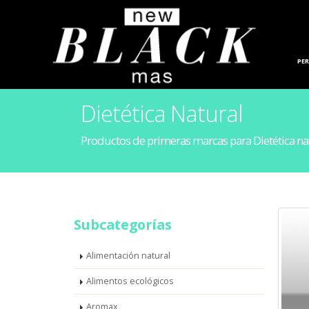
HOGAR
PE
Dietética Natural
Productos de primeras marcas para Dietética na
Subcategorías
Alimentación natural
Alimentos ecológicos
Aromax