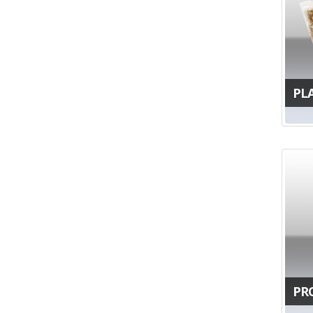
PL
PR