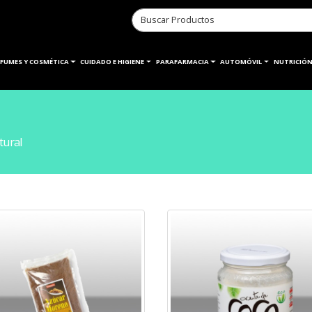
RFUMES Y COSMÉTICA
CUIDADO E HIGIENE
PARAFARMACIA
AUTOMÓVIL
NUTRICIÓN
tural