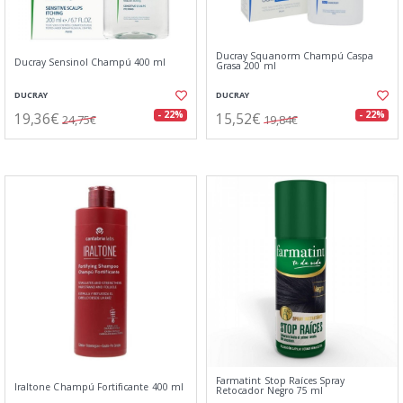
Ducray Squanorm Champú Caspa
Ducray Sensinol Champú 400 ml
Grasa 200 ml
DUCRAY
DUCRAY
19,36€
15,52€
- 22%
- 22%
24,75€
19,84€
Farmatint Stop Raíces Spray
Iraltone Champú Fortificante 400 ml
Retocador Negro 75 ml