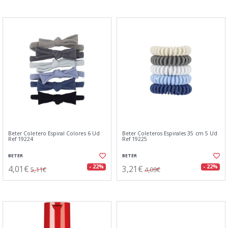
Beter Coletero Espiral Colores 6 Ud
Beter Coleteros Espirales 35 cm 5 Ud
Ref 19224
Ref 19225
BETER
BETER
4,01€
3,21€
- 22%
- 22%
5,11€
4,09€