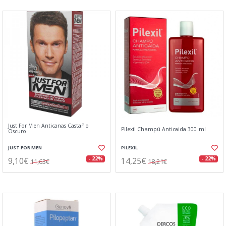
Just For Men Anticanas Castaño
Pilexil Champú Anticaida 300 ml
Oscuro
JUST FOR MEN
PILEXIL
9,10€
14,25€
- 22%
- 22%
11,63€
18,21€