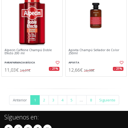
Alpecin Caffeine Champú Doble
Apivita Champú Sellador de Color
Efecto 200 ml
250ml
PARAFARMACIA BÁSICA
APIVITA
11,03€
12,66€
- 21%
- 21%
14,01€
16,08€
Anterior
1
2
3
4
5
…
8
Siguiente
Síguenos en: