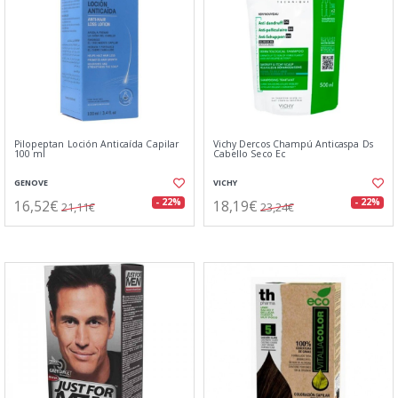
Pilopeptan Loción Anticaída Capilar
Vichy Dercos Champú Anticaspa Ds
100 ml
Cabello Seco Ec
GENOVE
VICHY
16,52€
18,19€
- 22%
- 22%
21,11€
23,24€