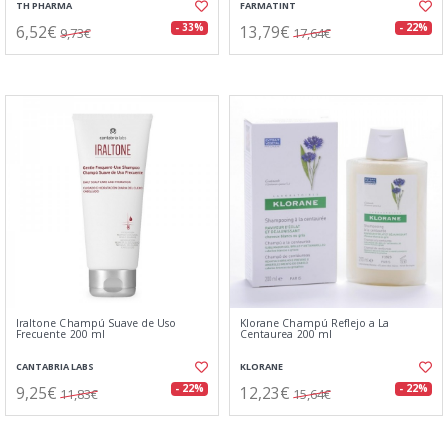
TH PHARMA
FARMATINT
6,52€
13,79€
- 33%
- 22%
9,73€
17,64€
Iraltone Champú Suave de Uso
Klorane Champú Reflejo a La
Frecuente 200 ml
Centaurea 200 ml
CANTABRIA LABS
KLORANE
9,25€
12,23€
- 22%
- 22%
11,83€
15,64€