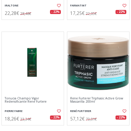
IRALTONE
FARMATINT
22,28€
17,25€
- 22%
- 22%
28,48€
22,05€
Tonucia Champú Vigor
Rene Furterer Triphasic Active Grow
Redensificante Rene Furtere
Mascarilla 200ml
PIERRE FABRE
RENÉ FURTERER
18,26€
57,12€
- 22%
- 22%
23,34€
73,01€