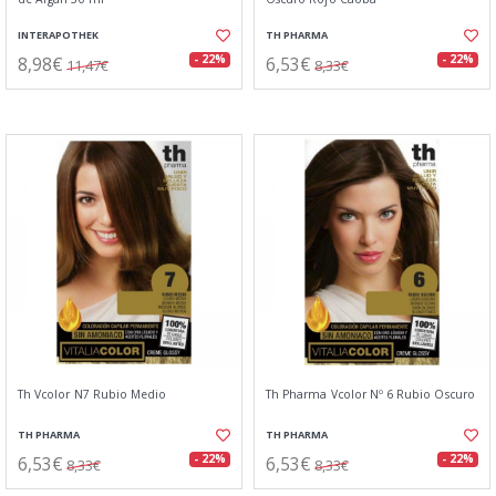
INTERAPOTHEK
TH PHARMA
8,98€
6,53€
- 22%
- 22%
11,47€
8,33€
Th Vcolor N7 Rubio Medio
Th Pharma Vcolor Nº 6 Rubio Oscuro
TH PHARMA
TH PHARMA
6,53€
6,53€
- 22%
- 22%
8,33€
8,33€