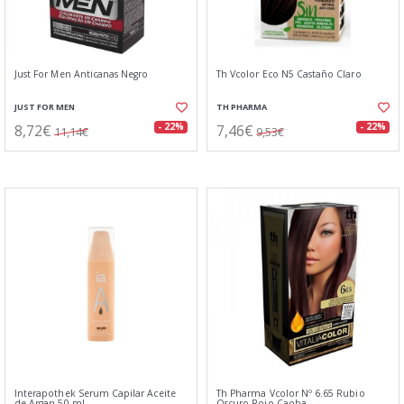
Just For Men Anticanas Negro
Th Vcolor Eco N5 Castaño Claro
JUST FOR MEN
TH PHARMA
8,72€
7,46€
- 22%
- 22%
11,14€
9,53€
Interapothek Serum Capilar Aceite
Th Pharma Vcolor Nº 6.65 Rubio
de Argan 50 ml
Oscuro Rojo Caoba