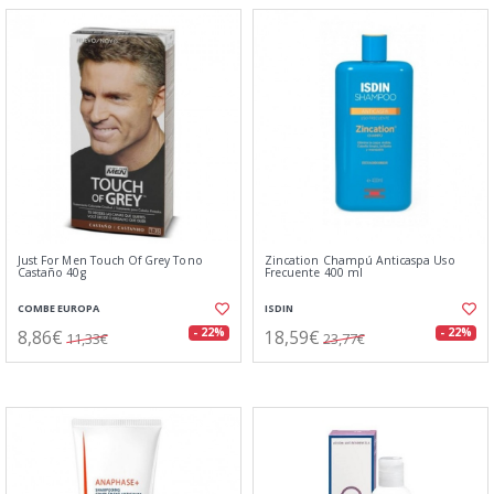
Just For Men Touch Of Grey Tono
Zincation Champú Anticaspa Uso
Castaño 40g
Frecuente 400 ml
COMBE EUROPA
ISDIN
8,86€
18,59€
- 22%
- 22%
11,33€
23,77€