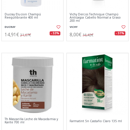
Ducray Elucion Champú
Vichy Dercos Technique Champú
Reequilibrante 400 ml
Anticaspa Cabello Normal a Graso
200 ml
DUCRAY
VICHY
14,91€
8,00€
- 53%
- 51%
31,67€
16,42€
Th Mascarilla Leche de Macadamia y
Farmatint 5n Castaño Claro 135 ml
Karite 700 ml