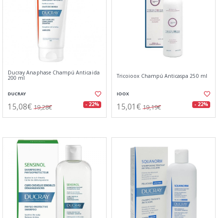
Ducray Anaphase Champú Anticaida
Tricoioox Champú Anticaspa 250 ml
200 ml
DUCRAY
IOOX
15,08€
15,01€
- 22%
- 22%
19,28€
19,19€